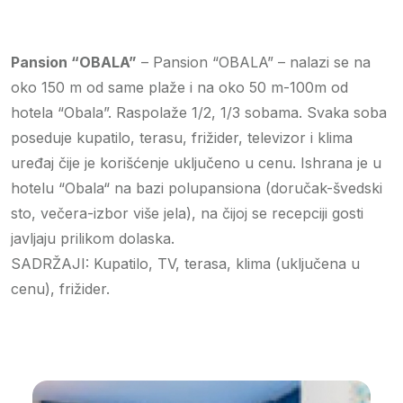
Pansion “OBALA”
– Pansion “OBALA” – nalazi se na
oko 150 m od same plaže i na oko 50 m-100m od
hotela “Obala”. Raspolaže 1/2, 1/3 sobama. Svaka soba
poseduje kupatilo, terasu, frižider, televizor i klima
uređaj čije je korišćenje uključeno u cenu. Ishrana je u
hotelu “Obala“ na bazi polupansiona (doručak-švedski
sto, večera-izbor više jela), na čijoj se recepciji gosti
javljaju prilikom dolaska.
SADRŽAJI: Kupatilo, TV, terasa, klima (uključena u
cenu), frižider.