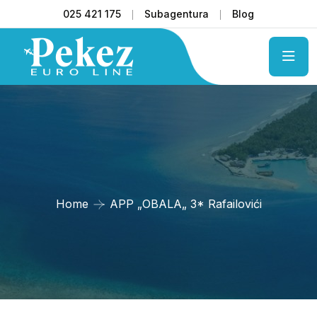
025 421 175
Subagentura
Blog
Home
APP „OBALA„ 3* Rafailovići