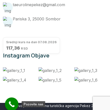
taeurolinepekez@gmail.com
Pariska 3, 25000 Sombor
Srednji kurs na dan 07.08.2026
117,36
RSD
Instagram Objave
Pozovite nas
Sva prava zadržana turistička agencija Pekez 2026©