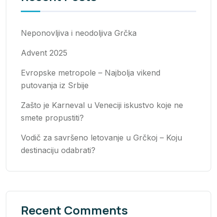
Neponovljiva i neodoljiva Grčka
Advent 2025
Evropske metropole – Najbolja vikend
putovanja iz Srbije
Zašto je Karneval u Veneciji iskustvo koje ne
smete propustiti?
Vodič za savršeno letovanje u Grčkoj – Koju
destinaciju odabrati?
Recent Comments