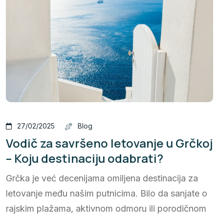
27/02/2025
Blog
Vodič za savršeno letovanje u Grčkoj
– Koju destinaciju odabrati?
Grčka je već decenijama omiljena destinacija za
letovanje među našim putnicima. Bilo da sanjate o
rajskim plažama, aktivnom odmoru ili porodičnom