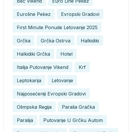
Beč Vikend
Euro Line Pekez
Euroline Pekez
Evropski Gradovi
First Minute Ponude Letovanje 2025
Grčka
Grčka Ostrva
Halkidiki
Halkidiki Grčka
Hotel
Italija Putovanje Vikend
Krf
Leptokarija
Letovanje
Najposećeniji Evropski Gradovi
Olimpska Regija
Paralia Gračka
Paralija
Putovanje U Grčku Autom