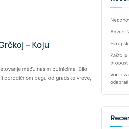
Neponovl
Advent 
Grčkoj – Koju
Evropske
Zašto je
propusti
 letovanje među našim putnicima. Bilo
Vodič za
ili porodičnom begu od gradske vreve,
odabrati
Rece