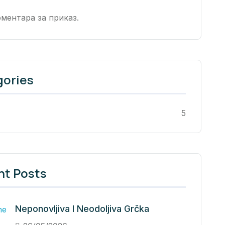
ментара за приказ.
gories
5
nt Posts
Neponovljiva I Neodoljiva Grčka