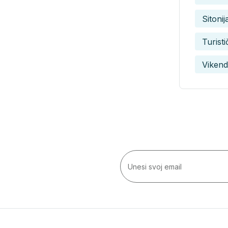
Sitonij
Turist
Vikend
etter