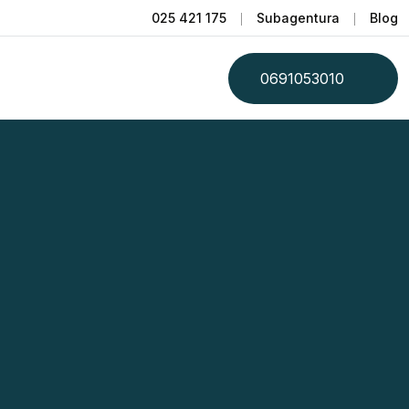
025 421 175
Subagentura
Blog
0691053010