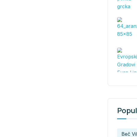
Popul
Beč V