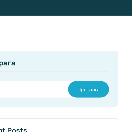
рага
Претрага
nt Posts