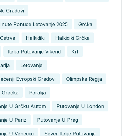
ki Gradovi
Minute Ponude Letovanje 2025
Grčka
Ostrva
Halkidiki
Halkidiki Grčka
Italija Putovanje Vikend
Krf
arija
Letovanje
ećeniji Evropski Gradovi
Olimpska Regija
a Gračka
Paralija
anje U Grčku Autom
Putovanje U London
nje U Pariz
Putovanje U Prag
nje U Veneciju
Sever Italije Putovanje