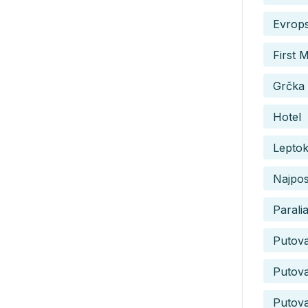
Evrops
First 
Grčka 
Hotel
Leptok
Najpos
Parali
Putov
Putova
Putova