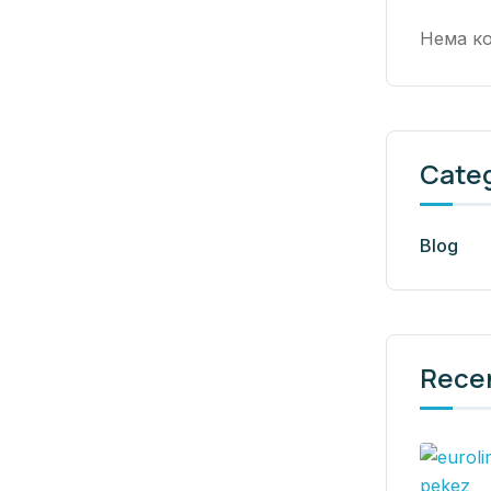
Нема ко
Cate
Blog
Rece