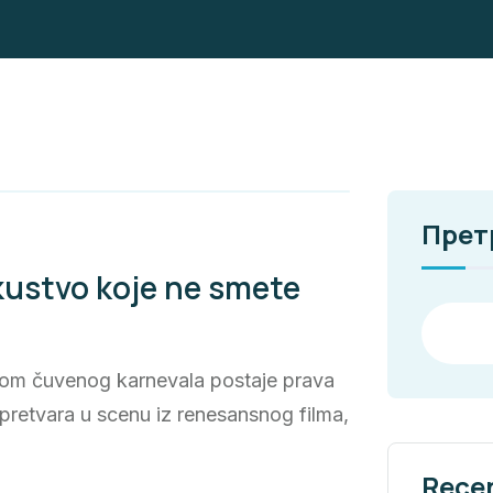
Прет
skustvo koje ne smete
okom čuvenog karnevala postaje prava
pretvara u scenu iz renesansnog filma,
Rece