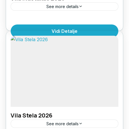
See more details
LOKACIJA: centar UDALJENOST OD PLAŽE:
30m STRUKTURA: 1/2 studio, 1/3 studio, 1/4
Vidi Detalje
studio OPREMLJENOST: kupatilo (tuš kada i
ventilacija), terasa, čajnu kuhinja (osnovno
Grčka
,
Halkdiki Kasandra
,
Polihrono
posuđe, manji...
Vila Stela 2026
See more details