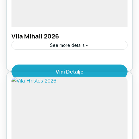
Vila Mihail 2026
See more details
LOKACIJA: u centralnom delu Polihrona, kod
restorana AvraUDALJENOST OD
Vidi Detalje
PLAŽE: 20mSTRUKTURA: 1/2 app i 1/3
appPOGLED: bočni pogled moreSPRATNOST:
Grčka
,
Halkdiki Kasandra
,
Polihrono
visoko prizemlje i I spratKLIMA UREĐAJ:
korišćenje klime se doplaćuje...