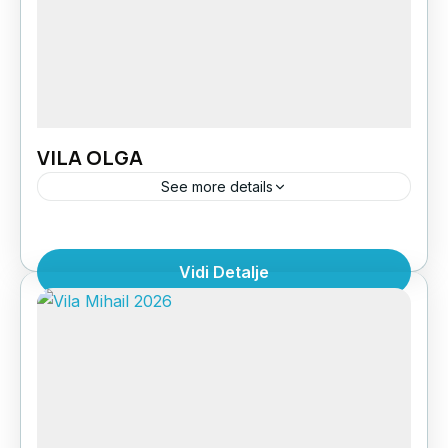
VILA OLGA
See more details
Vila Olga se nalazi u centralnom delu
Polihrona, preko puta hotela Akrogiali,
Vidi Detalje
udaljena oko 70 m od plaže. Vila ima veliko
ogradjeno dvorište, čiji je...
Grčka
,
Halkdiki Kasandra
,
Polihrono
1 Person