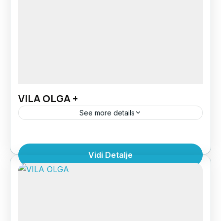
VILA OLGA +
See more details
Vila Olga + je novi deo vile Olga. Potpuno je
preuredjen u proleće 2024.god. Vila se nalazi u
Vidi Detalje
centralnom delu Polihrona, preko puta hotela
Akrogiali,...
Grčka
,
Halkdiki Kasandra
,
Polihrono
1 Person