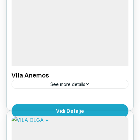
Vila Anemos
See more details
Apart hotel Anemos je smešten na 300 metara
od plaže i šetališta. Poseduje lepu baštu, sobe
Vidi Detalje
u prizemlju imaju direktan izlaz u baštu. Sobe
su...
Grčka
,
Halkdiki Kasandra
,
Polihrono
1 Person