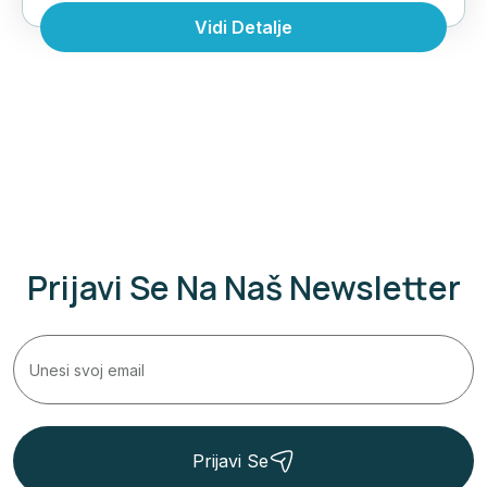
Polihrona, preko puta hotela Akrogiali. Vila
Vidi Detalje
Olga se nalazi u centralnom delu Polihrona,
preko puta hotela Akrogiali, udaljena oko...
Grčka
,
Halkdiki Kasandra
,
Polihrono
Prijavi Se Na Naš Newsletter
Prijavi Se