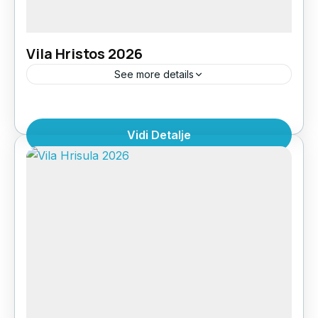
Vila Hristos 2026
See more details
LOKACIJA: u centralnom delu Polihrona, kod
restorana AvraUDALJENOST OD PLAŽE: na
Vidi Detalje
plažiSTRUKTURA: 1/3 apartmani i
1/4 apartmani POGLED: bočni pogled
Grčka
,
Halkdiki Kasandra
,
Polihrono
moreSPRATNOST: I spratKLIMA
UREĐAJ: korišćenje klime 5€ po danu NEMA...