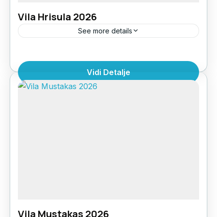
Vila Hrisula 2026
See more details
LOKACIJA: u mirnoj uliciUDALJENOST OD
PLAŽE: 250mSTRUKTURA: dvokrevetnim
Vidi Detalje
apartmanima i duplexima za tri i četri
osobe.POGLED: ulicaSPRATNOST: visoko
Grčka
,
Halkdiki Kasandra
,
Polihrono
prizemlje i I spratKLIMA UREĐAJ: uključen u
cenu najma PARKING: Da u ograđenom
dovrištu.WI-FI: internet...
Vila Mustakas 2026