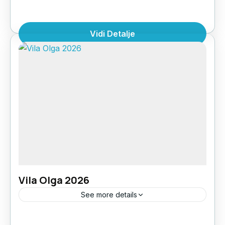
LOKACIJA: u mirnoj uliciUDALJENOST OD
PLAŽE: 350mSTRUKTURA: 1/2 duplex, 1/3
Vidi Detalje
duplex, 1/4
duplexPOGLED: ulicaSPRATNOST: I i II
Grčka
,
Halkdiki Kasandra
,
Polihrono
spratKLIMA UREĐAJ: doplata 10€ dnevno
(jedna klima u duplex-u; od 15.07 - 15.08.2023
-...
Vila Olga 2026
See more details
Vila Olga se nalazi u centralnom delu