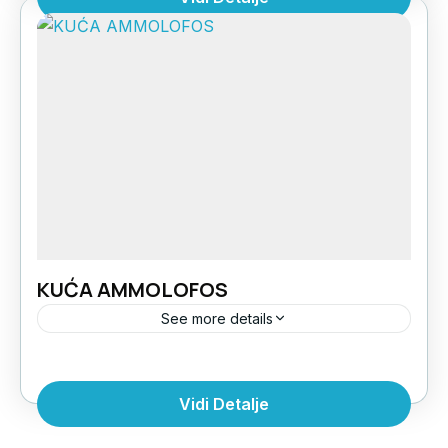
travnato dvorište sa...
Grčka
,
Halkidiki Sitonija
,
Sarti Beach
1 Person
KUĆA AMMOLOFOS
See more details
Na samo 70m od plaže u Sarti Beach-u, nalazi
se kuća Ammolofos. Studiji za 2-4 osobe
Vidi Detalje
nalaze se u prizemlju, na prvom i drugom
spratu....
Grčka
,
Halkidiki Sitonija
,
Sarti Beach