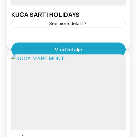
KUĆA SARTI HOLIDAYS
See more details
Novija kuća Sarti Holidays nalazi se u Sarti
beach-u, na oko 50m od peščane plaže. U
Vidi Detalje
ponudi su studiji za dve do četiri osobe u...
Grčka
,
Halkidiki Sitonija
,
Sarti Beach
1 Person