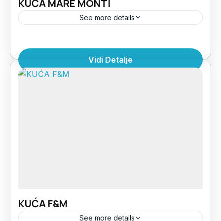
KUĆA MARE MONTI
See more details
Kuća Mare Monti se nalazi na 190m od
najlepšeg dela plaže u Sarti beach-u. U ponudi
Vidi Detalje
su studiji za 2 do 4 osobe, koji se...
Grčka
,
Halkidiki Sitonija
,
Sarti Beach
1 Person
KUĆA F&M
See more details