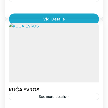
Nedavno renovirana kuća F&M nalazi se u
Sarti Beach-u, na samo 150m od plaže, u delu
Vidi Detalje
gde je ubedljivo najlepša. U ponudi su studiji
za...
Grčka
,
Halkidiki Sitonija
,
Sarti Beach
1 Person
KUĆA EVROS
See more details
Kuća Evros se nalazi na 120m od plaže u Sarti