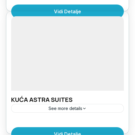
beach-u. Studiji se nalaze na prvom i drugom
Vidi Detalje
spratu i imaju pogled na more. Kuća...
Grčka
,
Halkidiki Sitonija
,
Sarti Beach
1 Person
KUĆA ASTRA SUITES
See more details
Nova luksuzna kuća nalazi se na oko 290m od
najlepšeg dela peščane plaže u Sarti Beach-u.
Vidi Detalje
Veoma prostran kompleks gostima nudi veliko