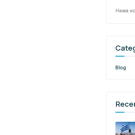
Нема ко
Cate
Blog
Rece