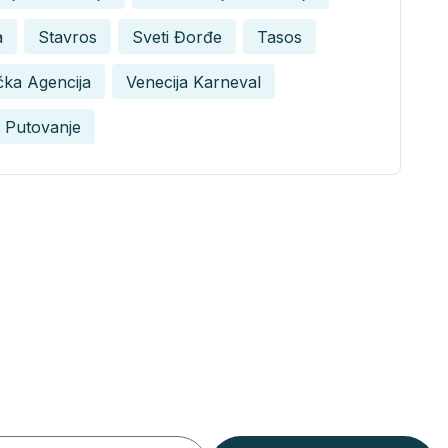
a
Stavros
Sveti Đorđe
Tasos
ička Agencija
Venecija Karneval
 Putovanje