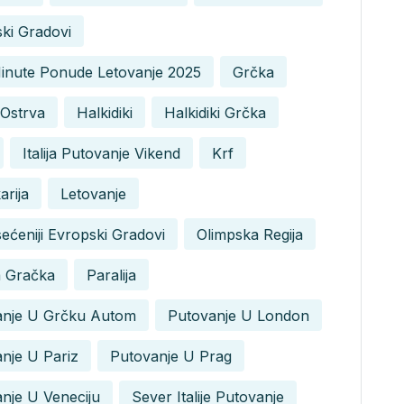
ki Gradovi
Minute Ponude Letovanje 2025
Grčka
Ostrva
Halkidiki
Halkidiki Grčka
Italija Putovanje Vikend
Krf
arija
Letovanje
ećeniji Evropski Gradovi
Olimpska Regija
a Gračka
Paralija
anje U Grčku Autom
Putovanje U London
nje U Pariz
Putovanje U Prag
nje U Veneciju
Sever Italije Putovanje