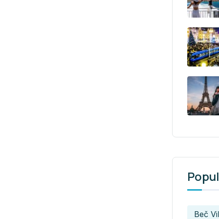
Popul
Beč V