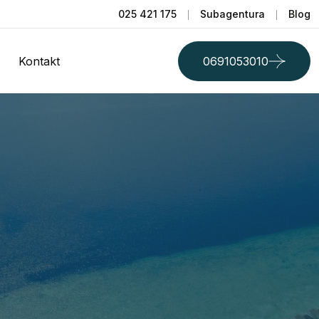
025 421 175
Subagentura
Blog
Kontakt
0691053010