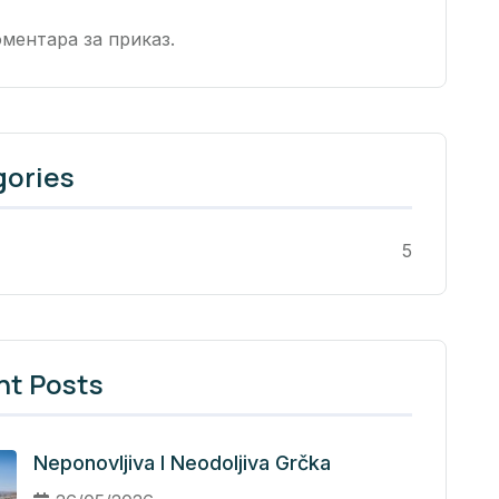
ментара за приказ.
gories
5
nt Posts
Neponovljiva I Neodoljiva Grčka