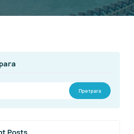
рага
Претрага
nt Posts