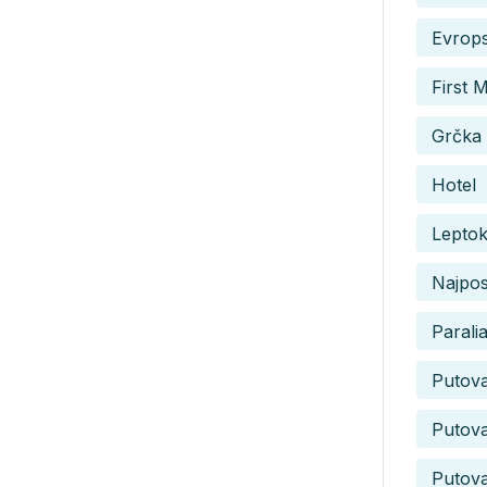
Evrops
First 
Grčka 
Hotel
Leptok
Najpos
Parali
Putov
Putova
Putova