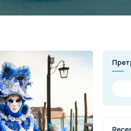
Прет
Rece