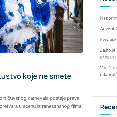
Neponovl
Advent 
Evropske
Zašto je
propusti
Vodič za
skustvo koje ne smete
odabrati
okom čuvenog karnevala postaje prava
Rece
pretvara u scenu iz renesansnog filma,