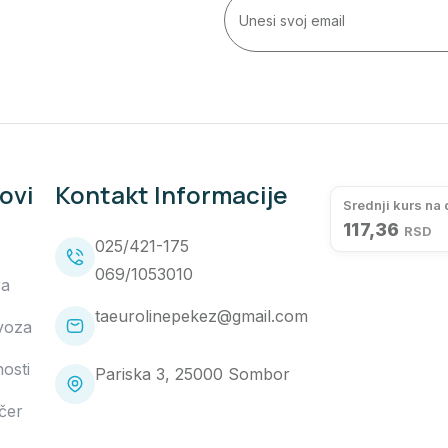
kovi
Kontakt Informacije
Srednji kurs na
117,36
RSD
025/421-175
069/1053010
ra
taeurolinepekez@gmail.com
voza
osti
Pariska 3, 25000 Sombor
čer