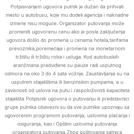
Potpisivanjem ugovora putnik je dužan da prihvati
mesto u autobusu, koje mu dodeli agencija i naknadne
izmene nisu moguće. Organizator putovanja može
promeniti ugovorenu cenu ako je posle zaključenja
ugovora došlo do promena u cenama hotela,tarifama
prevoznika,poremećaja i promena na monetarnom
tržištu ili tržištu roba i usluga. Kod autobuskih
aranžmana predviđene su pauze radi usputnog
odmora na oko 3 do 4 sata vožnje. Zaustavljanja su na
usputnim stajalištima ili benzinskim pumpama, a u
zavisnosti od uslova na putu i raspoloživosti kapaciteta
stajališta Potpisnik ugovora o putovanju ili predstavnici
grupe putnika obavezni su da sve putnike upoznaju sa
ugovorenim programom putovanja, uslovima plaćanja i
osiguranja, kao i Opštim uslovima putovanja
organizatora putovanja Zbog poštovanja satnica