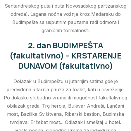
Sentandrejskog puta i puta Novosadskog partizanskog
odreda). Lagana noćna vožnja kroz Mađarsku do
Budimpešte sa usputnim pauzama radi odmora i
graničnih formalnosti.
2. dan BUDIMPEŠTA
(fakultativno) – KRSTARENJE
DUNAVOM (fakultativno)
Dolazak u Budimpeštu u jutarnjim satima gde je
predviđena jutarnja pauza za toalet, kafu i osveženje.
Po dolasku slobodno vreme ili mogućnost fakultativnog
obilazak grada: Trg heroja, Bulevar Andraši, Lančani
most, Bazilika Sv.Ištvana, Ribarski bastion, Budimska
tvrdjava, Eržebet most... Odlazak i smeštaj u hotel.
Posle podne, slobodno vreme za individualne