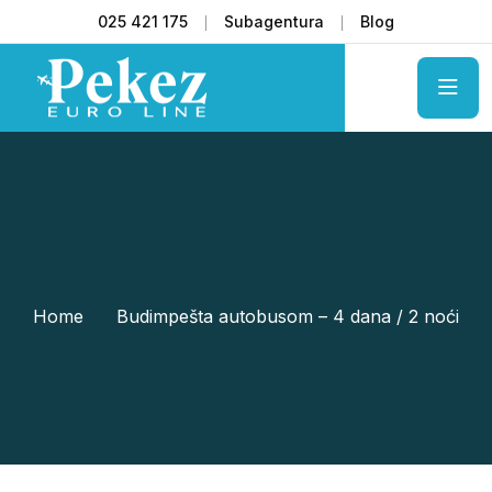
025 421 175
Subagentura
Blog
Home
Budimpešta autobusom – 4 dana / 2 noći