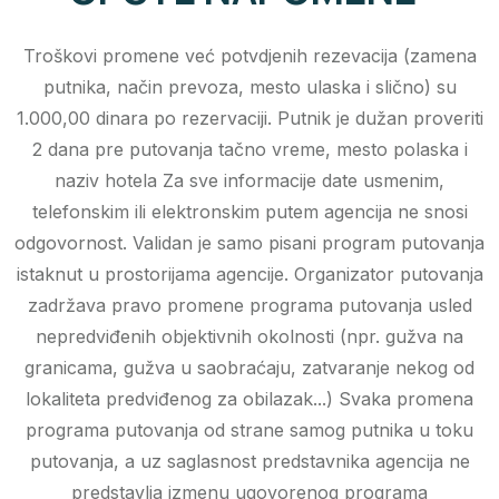
Troškovi promene već potvdjenih rezevacija (zamena
putnika, način prevoza, mesto ulaska i slično) su
1.000,00 dinara po rezervaciji. Putnik je dužan proveriti
2 dana pre putovanja tačno vreme, mesto polaska i
naziv hotela Za sve informacije date usmenim,
telefonskim ili elektronskim putem agencija ne snosi
odgovornost. Validan je samo pisani program putovanja
istaknut u prostorijama agencije. Organizator putovanja
zadržava pravo promene programa putovanja usled
nepredviđenih objektivnih okolnosti (npr. gužva na
granicama, gužva u saobraćaju, zatvaranje nekog od
lokaliteta predviđenog za obilazak...) Svaka promena
programa putovanja od strane samog putnika u toku
putovanja, a uz saglasnost predstavnika agencija ne
predstavlja izmenu ugovorenog programa