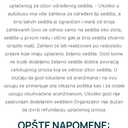
uplaćenog za izbor određenog sedišta. - Ukoliko u
autobusu ima više zahteva za određeni tip sedišta, a
broj takvih sedišta je ograničen i manji od broja
zahtevanih (ovo se odnosi samo na sedišta oko stola,
sedišta u prvom redu i slično gde je broj sedišta stvarno
izrazito mali). Zahtevi će biti realizovani po redosledu
prijave koje imaju uplaćeno željeno sedište. Gost kome
ne bude dodeljeno željeno sedište dobiće povraćaj
celokupnog iznosa koji se odnosi izbor sedišta. U
slučaju da gost odustane od aranžmana i na ovu
uslugu se primenjuje ista otkazna politika kao i za ostale
uslugu obuhvaćene aranžmanom. Ukoliko gost nije
zadovoljan dodeljenim sedištem Organizator nije dužan
da izvrši refundaciju uplaćenog iznosa.
OPŠTE NAPOMENE: