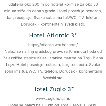
udaljena oko 200 m od hotela) kojim se za oko 30
minuta stiže do centra grada. Hotel poseduje restoran,
bar, recepciju. Svaka soba ima tuš/WC, TV, telefon.
Doručak - kontinentalni švedski sto.
Hotel Atlantic 3*
https://atlantic.worhot.com/
Nalazi se na liniji gradskog prevoza,10 minuta hoda od
Železničke stanice Keleti i stanice metroa na Trgu Blaha
Lujze.Hotel poseduje restoran, bar, recepciju. Svaka
soba ima tuš/WC, TV, telefon. Doručak - kontinentalni
švedski sto.
Hotel Zuglo 3*
www.zuglohotel.hu
Hotel se nalazi na 1,5 km od Trga Heroja, u Pesti..