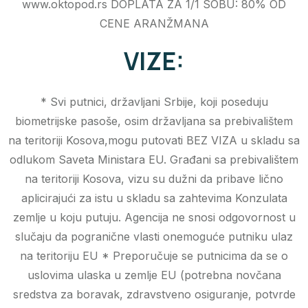
www.oktopod.rs DOPLATA ZA 1/1 SOBU: 80% OD
CENE ARANŽMANA
VIZE:
* Svi putnici, državljani Srbije, koji poseduju
biometrijske pasoše, osim državljana sa prebivalištem
na teritoriji Kosova,mogu putovati BEZ VIZA u skladu sa
odlukom Saveta Ministara EU. Građani sa prebivalištem
na teritoriji Kosova, vizu su dužni da pribave lično
aplicirajući za istu u skladu sa zahtevima Konzulata
zemlje u koju putuju. Agencija ne snosi odgovornost u
slučaju da pogranične vlasti onemoguće putniku ulaz
na teritoriju EU * Preporučuje se putnicima da se o
uslovima ulaska u zemlje EU (potrebna novčana
sredstva za boravak, zdravstveno osiguranje, potvrde