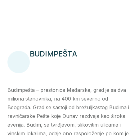
BUDIMPEŠTA
Budimpešta – prestonica Mađarske, grad je sa dva
miliona stanovnika, na 400 km severno od
Beograda. Grad se sastoji od brežuljkastog Budima i
ravničarske Pešte koje Dunav razdvaja kao široka
avenija. Budim, sa tvrđjavom, slikovitim ulicama i
vinskim lokalima, odaje ono raspoloženje po kom je