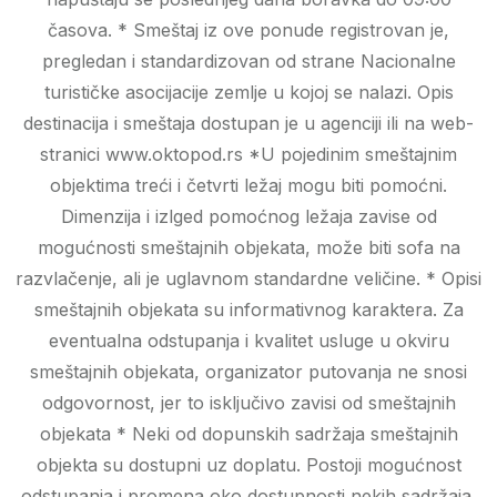
časova. * Smeštaj iz ove ponude registrovan je,
pregledan i standardizovan od strane Nacionalne
turističke asocijacije zemlje u kojoj se nalazi. Opis
destinacija i smeštaja dostupan je u agenciji ili na web-
stranici www.oktopod.rs *U pojedinim smeštajnim
objektima treći i četvrti ležaj mogu biti pomoćni.
Dimenzija i izlged pomoćnog ležaja zavise od
mogućnosti smeštajnih objekata, može biti sofa na
razvlačenje, ali je uglavnom standardne veličine. * Opisi
smeštajnih objekata su informativnog karaktera. Za
eventualna odstupanja i kvalitet usluge u okviru
smeštajnih objekata, organizator putovanja ne snosi
odgovornost, jer to isključivo zavisi od smeštajnih
objekata * Neki od dopunskih sadržaja smeštajnih
objekta su dostupni uz doplatu. Postoji mogućnost
odstupanja i promena oko dostupnosti nekih sadržaja,