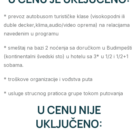
* prevoz autobusom turističke klase (visokopodni ili
duble decker,klima,audio/video oprema) na relacijama
navedenim u programu
* smeštaj na bazi 2 noćenja sa doručkom u Budimpešti
(kontinentalni švedski sto) u hotelu sa 3* u 1/2 i 1/2+1
sobama.
* troškove organizacije i vođstva puta
* usluge strucnog pratioca grupe tokom putovanja
U CENU NIJE
UKLJUČENO: