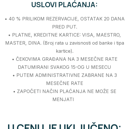
USLOVI PLAĆANJA:
• 40 % PRILIKOM REZERVACIJE, OSTATAK 20 DANA
PRED PUT.
• PLATNE, KREDITNE KARTICE: VISA, MAESTRO,
MASTER, DINA. (Broj rata u zavisnosti od banke i tipa
kartice).
• ČEKOVIMA GRAĐANA NA 3 MESEČNE RATE
DATUMIRANI SVAKOG 15-OG U MESECU
• PUTEM ADMINISTRATIVNE ZABRANE NA 3
MESEČNE RATE
• ZAPOČETI NAČIN PLAĆANJA NE MOŽE SE
MENJATI
U CENU JE UKLJUČENO: