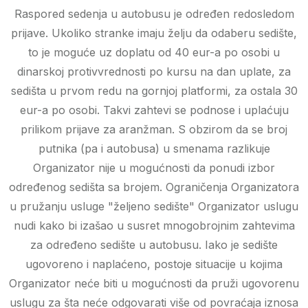
Raspored sedenja u autobusu je određen redosledom
prijave. Ukoliko stranke imaju želju da odaberu sedište,
to je moguće uz doplatu od 40 eur-a po osobi u
dinarskoj protivvrednosti po kursu na dan uplate, za
sedišta u prvom redu na gornjoj platformi, za ostala 30
eur-a po osobi. Takvi zahtevi se podnose i uplaćuju
prilikom prijave za aranžman. S obzirom da se broj
putnika (pa i autobusa) u smenama razlikuje
Organizator nije u mogućnosti da ponudi izbor
određenog sedišta sa brojem. Ograničenja Organizatora
u pružanju usluge "željeno sedište" Organizator uslugu
nudi kako bi izašao u susret mnogobrojnim zahtevima
za određeno sedište u autobusu. Iako je sedište
ugovoreno i naplaćeno, postoje situacije u kojima
Organizator neće biti u mogućnosti da pruži ugovorenu
uslugu za šta neće odgovarati više od povraćaja iznosa