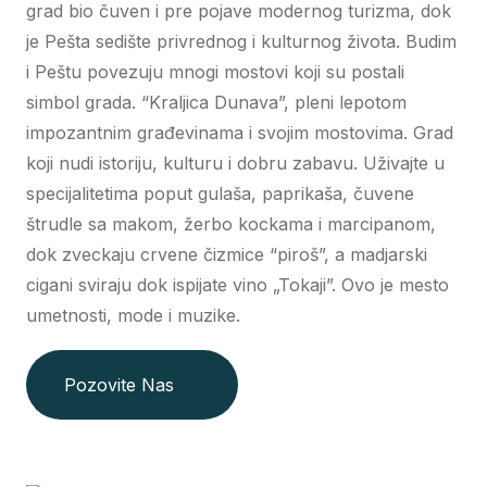
grad bio čuven i pre pojave modernog turizma, dok
je Pešta sedište privrednog i kulturnog života. Budim
i Peštu povezuju mnogi mostovi koji su postali
simbol grada. “Kraljica Dunava”, pleni lepotom
impozantnim građevinama i svojim mostovima. Grad
koji nudi istoriju, kulturu i dobru zabavu. Uživajte u
specijalitetima poput gulaša, paprikaša, čuvene
štrudle sa makom, žerbo kockama i marcipanom,
dok zveckaju crvene čizmice “piroš”, a madjarski
cigani sviraju dok ispijate vino „Tokaji”. Ovo je mesto
umetnosti, mode i muzike.
Pozovite Nas