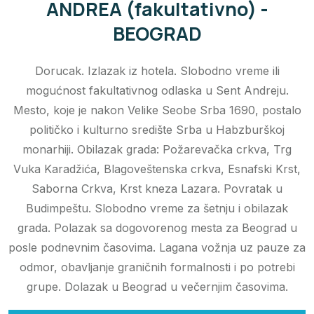
ANDREA (fakultativno) -
BEOGRAD
Dorucak. Izlazak iz hotela. Slobodno vreme ili
mogućnost fakultativnog odlaska u Sent Andreju.
Mesto, koje je nakon Velike Seobe Srba 1690, postalo
političko i kulturno središte Srba u Habzburškoj
monarhiji. Obilazak grada: Požarevačka crkva, Trg
Vuka Karadžića, Blagoveštenska crkva, Esnafski Krst,
Saborna Crkva, Krst kneza Lazara. Povratak u
Budimpeštu. Slobodno vreme za šetnju i obilazak
grada. Polazak sa dogovorenog mesta za Beograd u
posle podnevnim časovima. Lagana vožnja uz pauze za
odmor, obavljanje graničnih formalnosti i po potrebi
grupe. Dolazak u Beograd u večernjim časovima.