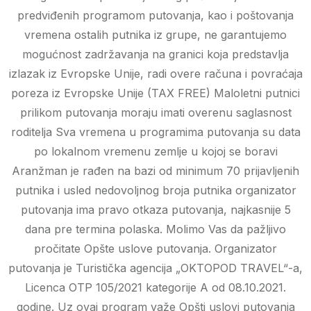
predviđenih programom putovanja, kao i poštovanja
vremena ostalih putnika iz grupe, ne garantujemo
mogućnost zadržavanja na granici koja predstavlja
izlazak iz Evropske Unije, radi overe računa i povraćaja
poreza iz Evropske Unije (TAX FREE) Maloletni putnici
prilikom putovanja moraju imati overenu saglasnost
roditelja Sva vremena u programima putovanja su data
po lokalnom vremenu zemlje u kojoj se boravi
Aranžman je rađen na bazi od minimum 70 prijavljenih
putnika i usled nedovoljnog broja putnika organizator
putovanja ima pravo otkaza putovanja, najkasnije 5
dana pre termina polaska. Molimo Vas da pažljivo
pročitate Opšte uslove putovanja. Organizator
putovanja je Turistička agencija „OKTOPOD TRAVEL“-a,
Licenca OTP 105/2021 kategorije A od 08.10.2021.
godine. Uz ovaj program važe Opšti uslovi putovanja