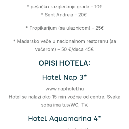
* pešačko razgledanje grada – 10€
* Sent Andreja – 20€
* Tropikarijum (sa ulaznicom) – 25€
* Mađarsko veče u nacionalnom restoranu (sa
večerom) – 50 €/deca 45€
OPISI HOTELA:
Hotel Nap 3*
www.naphotel.hu
Hotel se nalazi oko 15 min vožnje od centra. Svaka
soba ima tus/WC, TV.
Hotel Aquamarina 4*