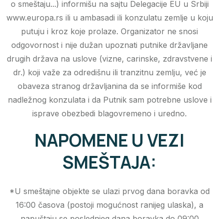
o smeštaju...) informišu na sajtu Delegacije EU u Srbiji
www.europa.rs ili u ambasadi ili konzulatu zemlje u koju
putuju i kroz koje prolaze. Organizator ne snosi
odgovornost i nije dužan upoznati putnike državljane
drugih država na uslove (vizne, carinske, zdravstvene i
dr.) koji važe za odredišnu ili tranzitnu zemlju, već je
obaveza stranog državljanina da se informiše kod
nadležnog konzulata i da Putnik sam potrebne uslove i
isprave obezbedi blagovremeno i uredno.
NAPOMENE U VEZI
SMEŠTAJA:
*U smeštajne objekte se ulazi prvog dana boravka od
16:00 časova (postoji mogućnost ranijeg ulaska), a
napuštaju se poslednjeg dana boravka do 09:00