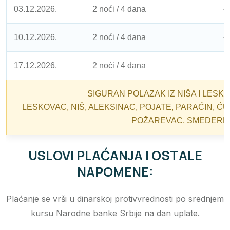
03.12.2026.
2 noći / 4 dana
1
10.12.2026.
2 noći / 4 dana
1
17.12.2026.
2 noći / 4 dana
1
SIGURAN POLAZAK IZ NIŠA I LESKO
LESKOVAC, NIŠ, ALEKSINAC, POJATE, PARAĆIN, ĆU
POŽAREVAC, SMEDEREVO
USLOVI PLAĆANJA I OSTALE
NAPOMENE:
Plaćanje se vrši u dinarskoj protivvrednosti po srednjem
kursu Narodne banke Srbije na dan uplate.