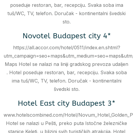
poseduje restoran, bar, recepciju. Svaka soba ima
tuš/WC, TV, telefon. Doručak - kontinentalni švedski
sto.
Novotel Budapest city 4*
https://all.accor.com/hotel/0511/index.en.shtml?
utm_campaign=seo+maps&utm_medium=seo+maps&utm_
Maps Hotel se nalazi na liniji gradskog prevoza udaljen
. Hotel poseduje restoran, bar, recepciju. Svaka soba
ima tuš/WC, TV, telefon. Doručak - kontinentalni
švedski sto.
Hotel East city Budapest 3*
www.hotelscombined.com/Hotel/Novum_Hotel_Golden_P
Hotel se nalazi u Pešti, preko puta Istočne železničke
stanice Keleti, u blizini svih turističkih atrakcija. Hotel