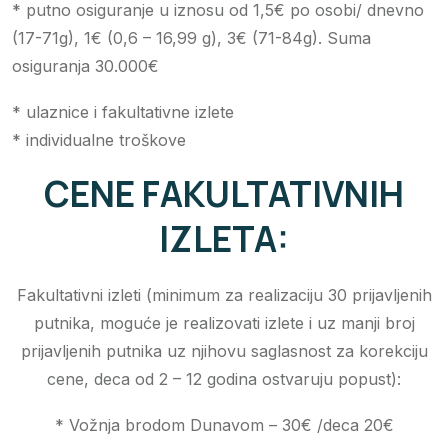
* putno osiguranje u iznosu od 1,5€ po osobi/ dnevno
(17-71g), 1€ (0,6 – 16,99 g), 3€ (71-84g). Suma
osiguranja 30.000€
* ulaznice i fakultativne izlete
* individualne troškove
CENE FAKULTATIVNIH
IZLETA:
Fakultativni izleti (minimum za realizaciju 30 prijavljenih
putnika, moguće je realizovati izlete i uz manji broj
prijavljenih putnika uz njihovu saglasnost za korekciju
cene, deca od 2 – 12 godina ostvaruju popust):
* Vožnja brodom Dunavom – 30€ /deca 20€