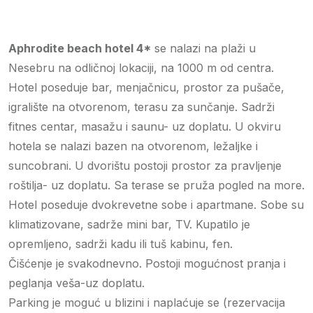
Aphrodite beach hotel 4*
se nalazi na plaži u
Nesebru na odličnoj lokaciji, na 1000 m od centra.
Hotel poseduje bar, menjačnicu, prostor za pušače,
igralište na otvorenom, terasu za sunčanje. Sadrži
fitnes centar, masažu i saunu- uz doplatu. U okviru
hotela se nalazi bazen na otvorenom, ležaljke i
suncobrani. U dvorištu postoji prostor za pravljenje
roštilja- uz doplatu. Sa terase se pruža pogled na more.
Hotel poseduje dvokrevetne sobe i apartmane. Sobe su
klimatizovane, sadrže mini bar, TV. Kupatilo je
opremljeno, sadrži kadu ili tuš kabinu, fen.
Čišćenje je svakodnevno. Postoji mogućnost pranja i
peglanja veša-uz doplatu.
Parking je moguć u blizini i naplaćuje se (rezervacija