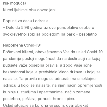
nije moguća)
Kućni ljubimci nisu dozvoljeni.
Popusti za decu i odrasle:
– Dete do 5.99 godina uz dve punoplative osobe u
dvokrevetnoj sobi sa pogledom na park – besplatno
Napomena Covid-19:
Poštovani klijenti, obaveštavamo Vas da usled Covid-19
pandemije postoji mogućnost da na destinaciji na kojoj
putujete važe posebna pravila, a zbog Vaše lične
bezbednosti koje je predvidela Vlada države u kojoj se
nalazite. Ta pravila mogu se odnositi i na smeštajnu
jedinicu u kojoj se nalazite, na njen način opremljenosti
kuhinje u studijima i apartmanima, način zamene
posteljina, peškira, ponude hrane i pića.
Usled situacije sa korona virusom, ovaj objekat