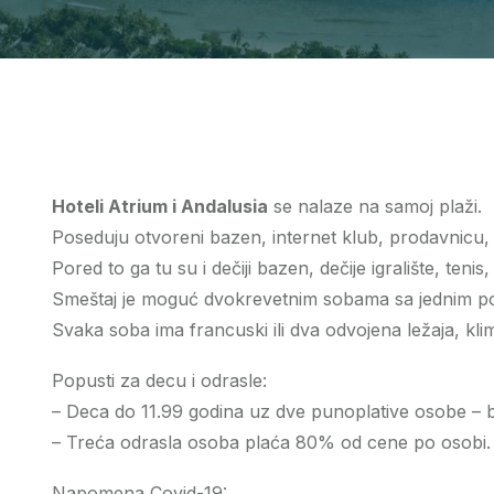
Hoteli Atrium i Andalusia
se nalaze na samoj plaži.
Poseduju otvoreni bazen, internet klub, prodavnicu, 
Pored to ga tu su i dečiji bazen, dečije igralište, tenis
Smeštaj je moguć dvokrevetnim sobama sa jednim po
Svaka soba ima francuski ili dva odvojena ležaja, klim
Popusti za decu i odrasle:
– Deca do 11.99 godina uz dve punoplative osobe – 
– Treća odrasla osoba plaća 80% od cene po osobi.
Napomena Covid-19: