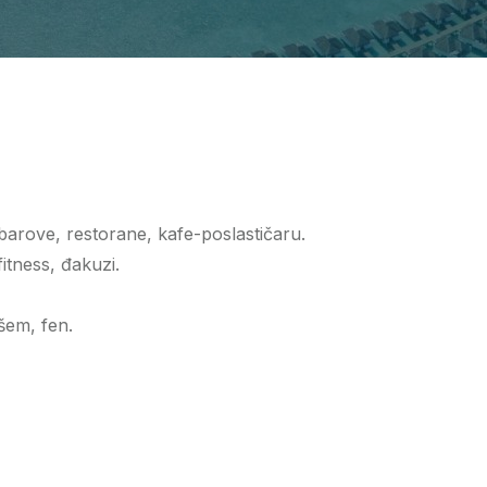
barove, restorane, kafe-poslastičaru.
fitness, đakuzi.
ušem, fen.