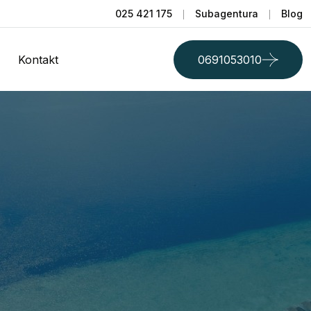
025 421 175
Subagentura
Blog
Kontakt
0691053010