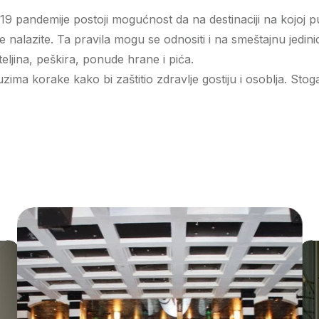
19 pandemije postoji mogućnost da na destinaciji na kojoj p
 nalazite. Ta pravila mogu se odnositi i na smeštajnu jedini
ljina, peškira, ponude hrane i pića.
zima korake kako bi zaštitio zdravlje gostiju i osoblja. St