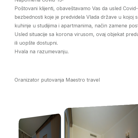
Poštovani klijenti, obaveštavamo Vas da usled Covid-
bezbednosti koje je predvidela Vlada države u kojoj se
kuhinje u studijima i apartmanima, način zamene poste
Usled situacije sa korona virusom, ovaj objekat predu
ili uopšte dostupni.
Hvala na razumevanju.
Oranizator putovanja Maestro travel