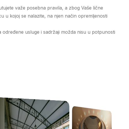
utujete važe posebna pravila, a zbog Vaše lične
cu u kojoj se nalazite, na njen način opremljenosti
oga određene usluge i sadržaji možda nisu u potpunosti