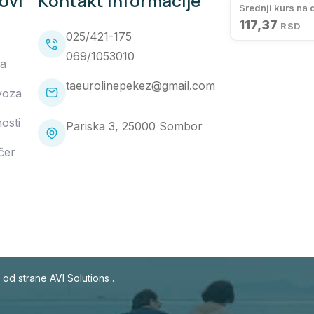
ovi
Kontakt Informacije
Srednji kurs na
117,37
RSD
025/421-175
069/1053010
a
taeurolinepekez@gmail.com
voza
osti
Pariska 3, 25000 Sombor
čer
o od strane
AVI Solutions
.