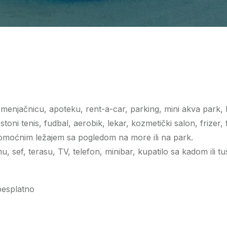
menjačnicu, apoteku, rent-a-car, parking, mini akva park, 
, stoni tenis, fudbal, aerobik, lekar, kozmetički salon, frizer, 
moćnim ležajem sa pogledom na more ili na park.
u, sef, terasu, TV, telefon, minibar, kupatilo sa kadom ili t
besplatno