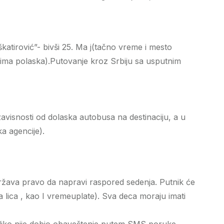
atirović”- bivši 25. Ma j(tačno vreme i mesto
ljima polaska).Putovanje kroz Srbiju sa usputnim
isnosti od dolaska autobusa na destinaciju, a u
a agencije).
država pravo da napravi raspored sedenja. Putnik će
a lica , kao I vremeuplate). Sva deca moraju imati