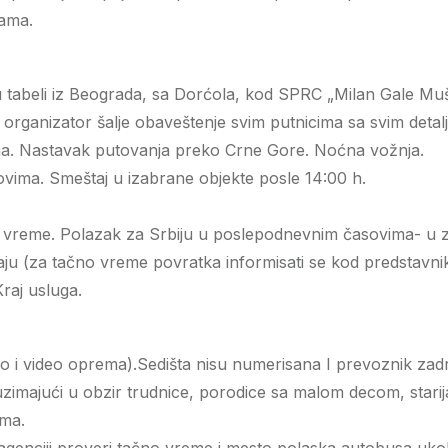
rama.
 tabeli iz Beograda, sa Dorćola, kod SPRC „Milan Gale Mušk
 organizator šalje obaveštenje svim putnicima sa svim deta
ma. Nastavak putovanja preko Crne Gore. Noćna vožnja.
vima. Smeštaj u izabrane objekte posle 14:00 h.
vreme. Polazak za Srbiju u poslepodnevnim časovima- u zav
u (za tačno vreme povratka informisati se kod predstavnik
raj usluga.
dio i video oprema).Sedišta nisu numerisana I prevoznik za
 (uzimajući u obzir trudnice, porodice sa malom decom, starij
ama.