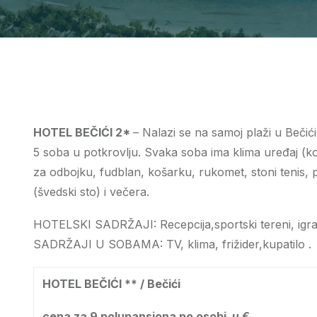
HOTEL BEČIĆI 2*
– Nalazi se na samoj plaži u Bečić
5 soba u potkrovlju. Svaka soba ima klima uređaj (kor
za odbojku, fudblan, košarku, rukomet, stoni tenis, 
(švedski sto) i večera.
HOTELSKI SADRŽAJI: Recepcija,sportski tereni, igrali
SADRŽAJI U SOBAMA: TV, klima, frižider,kupatilo .
HOTEL BEČIĆI ** / Bečići
cena za 9 polupansiona po osobi u €