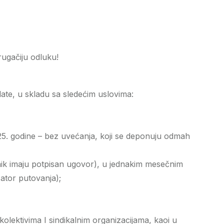
rugačiju odluku!
ate, u skladu sa sledećim uslovima:
. godine – bez uvećanja, koji se deponuju odmah
nik imaju potpisan ugovor), u jednakim mesečnim
ator putovanja);
lektivima I sindikalnim organizacijama, kaoi u