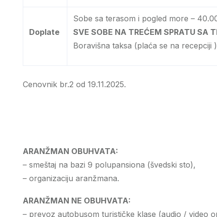
Sobe sa terasom i pogled more – 40.0
Doplate
SVE SOBE NA TREĆEM SPRATU SA TE
Boravišna taksa (plaća se na recepciji 
Cenovnik br.2 od 19.11.2025.
ARANŽMAN OBUHVATA:
– smeštaj na bazi 9 polupansiona (švedski sto),
– organizaciju aranžmana.
ARANŽMAN NE OBUHVATA:
– prevoz autobusom turističke klase (audio / video o