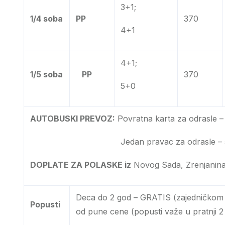
3+1;
1/4 soba
PP
370
4+1
4+1;
1/5 soba
PP
370
5+0
AUTOBUSKI PREVOZ:
Povratna karta za odrasle –
Jedan pravac za odrasle – 55 €; De
DOPLATE ZA POLASKE iz
Novog Sada, Zrenjanina 
Deca do 2 god – GRATIS (zajedničkom 
Popusti
od pune cene (popusti važe u pratnji 