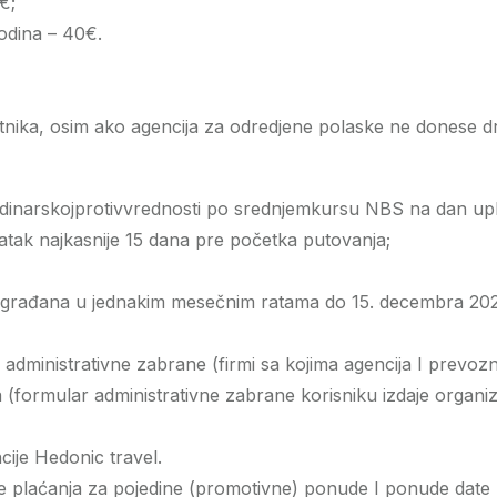
€;
odina – 40€.
tnika, osim ako agencija za odredjene polaske ne donese d
u dinarskojprotivvrednosti po srednjemkursu NBS na dan upl
atak najkasnije 15 dana pre početka putovanja;
 građana u jednakim mesečnim ratama do 15. decembra 2025
administrativne zabrane (firmi sa kojima agencija I prevoz
(formular administrativne zabrane korisniku izdaje organiz
ije Hedonic travel.
 plaćanja za pojedine (promotivne) ponude I ponude date ko