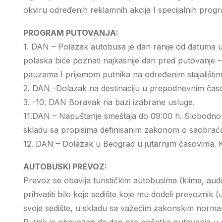
okviru određenih reklamnih akcija I specijalnih prog
PROGRAM PUTOVANJA:
1. DAN – Polazak autobusa je dan ranije od datuma u
polaska biće poznati najkasnije dan pred putovanje –
pauzama I prijemom putnika na određenim stajališti
2. DAN -Dolazak na destinaciju u prepodnevnim časo
3. -10. DAN Boravak na bazi izabrane usluge.
11.DAN – Napuštanje smeštaja do 09:00 h. Slobodno 
skladu sa propisima definisanim zakonom o saobraćaj
12. DAN – Dolazak u Beograd u jutarnjim časovima. K
AUTOBUSKI PREVOZ:
Prevoz se obavlja turističkim autobusima (klima, au
prihvatiti bilo koje sedište koje mu dodeli prevoznik
svoje sedište, u skladu sa važećim zakonskim norm