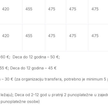
420
455
475
475
475
420
455
475
475
475
 60 €; Deca do 12 godina – 50 €;
ca do 12 godina – 45 €
– 30 € (za organizaciju transfera, potrebno je minimum 5 
ležaju); Deca od 2-12 god u pratnji 2 punoplatežne u zaj
2 punoplatežne osobe)