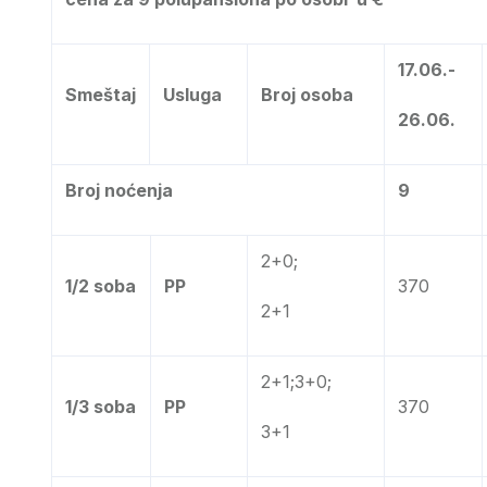
17.06.-
Smeštaj
Usluga
Broj osoba
26.06.
Broj noćenja
9
2+0;
1/2 soba
PP
370
2+1
2+1;3+0;
1/3 soba
PP
370
3+1