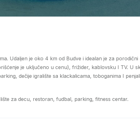
ima. Udaljen je oko 4 km od Budve i idealan je za porodičn
išćenje je uključeno u cenu), frižider, kablovsku I TV. U skl
parking, dečije igralište sa klackalicama, toboganima I penj
šte za decu, restoran, fudbal, parking, fitness centar.