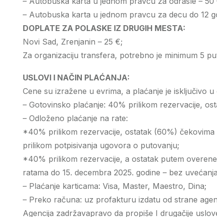
– Autobuska karta u jednom pravcu za odrasle – 50 
– Autobuska karta u jednom pravcu za decu do 12 g
DOPLATE ZA POLASKE IZ DRUGIH MESTA:
Novi Sad, Zrenjanin – 25 €;
Za organizaciju transfera, potrebno je minimum 5 pu
USLOVI I NAČIN PLAĆANJA:
Cene su izražene u evrima, a plaćanje je isključivo 
– Gotovinsko plaćanje: 40% prilikom rezervacije, ost
– Odloženo plaćanje na rate:
*40% prilikom rezervacije, ostatak (60%) čekovima
prilikom potpisivanja ugovora o putovanju;
*40% prilikom rezervacije, a ostatak putem overene 
ratama do 15. decembra 2025. godine – bez uvećanja 
– Plaćanje karticama: Visa, Master, Maestro, Dina;
– Preko računa: uz profakturu izdatu od strane agenc
Agencija zadržavapravo da propiše I drugačije uslove