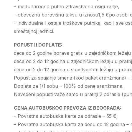
– međunarodno putno zdravstveno osiguranje,
– obaveznu boravišnu taksu u iznosu1,5 €po osobi d
– individualne I ostale troškove putnika, kao I sve 
smeštajnoj jedinici.
POPUSTI I DOPLATE:
deca do 2 godine borave gratis u zajedničkom ležaju 
deca od 2 do 12 godina u zajedničkom ležaju u pratn
deca od 2 do 12 godina u sopstvenom ležaju u pratn
Popust za spajanje smena (kod paket aranžmana) – 
Doplata za 1/1 sobu – 100% od cene aranžmana.
Navedeni popusti važe samo u pratnji 2 odrasle (pu
CENA AUTOBUSKOG PREVOZA IZ BEOGRADA:
– Povratna autobuska karta za odrasle – 55 €;
– Povratna autobuska karta za decu do 12 godina – 