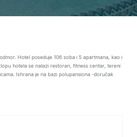
i odmor. Hotel poseduje 106 soba i 5 apartmana, kao i
opu hotela se nalazi restoran, fitness centar, tereni
alicama. Ishrana je na bazi polupansiona -doručak