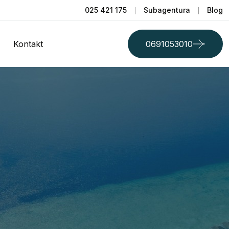
025 421 175
Subagentura
Blog
Kontakt
0691053010