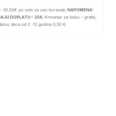
 – 30.00€ po sobi za ceo boravak;
NAPOMENA:
MAJU DOPLATU – 25€;
Krevetac za bebu – gratis;
danu; deca od 2 -12 godina 0,50 €.