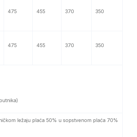
475
455
370
350
475
455
370
350
putnika)
edničkom ležaju plaća 50% u sopstvenom plaća 70%