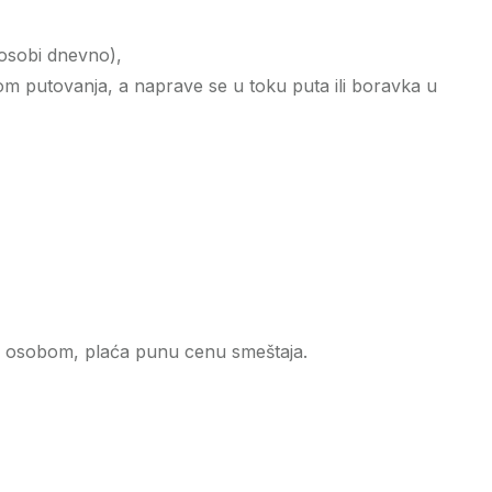
 osobi dnevno),
mom putovanja, a naprave se u toku puta ili boravka u
om osobom, plaća punu cenu smeštaja.