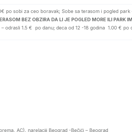
0€ po sobi za ceo boravak; Sobe sa terasom i pogled park
RASOM BEZ OBZIRA DA LI JE POGLED MORE ILI PARK I
) – odrasli 1.5 € po danu; deca od 12 -18 godina 1.00 € po 
prema, AC), narelaciji Beograd -Bečići – Beograd