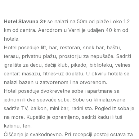
Hotel Slavuna 3*
se nalazi na 50m od plaže i oko 1.2
km od centra. Aerodrom u Varni je udaljen 40 km od
hotela.
Hotel poseduje lift, bar, restoran, snek bar, baštu,
terasu, privatnu plažu, prostoriju za nepušače. Sadrži
igralište za decu, dečiji klub, pikado, biblioteku, velnes
centar: masažu, fitnes-uz doplatu. U okviru hotela se
nalazi bazen u zatvorenom i na otvorenom.
Hotel poseduje dvokrevetne sobe i apartmane sa
jednom ili dve spavaće sobe. Sobe su klimatizovane,
sadrže TV, balkon, mini bar, radni sto. Pogled iz soba je
na more. Kupatilo je opremljeno, sadrži kadu ili tuš
kabinu, fen.
Čišćenje je svakodnevno. Pri recepciji postoji ostava za