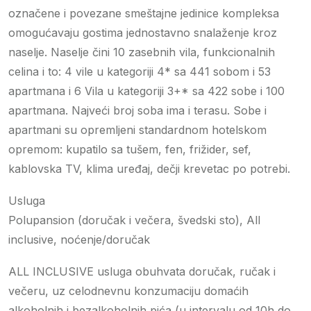
označene i povezane smeštajne jedinice kompleksa
omogućavaju gostima jednostavno snalaženje kroz
naselje. Naselje čini 10 zasebnih vila, funkcionalnih
celina i to: 4 vile u kategoriji 4* sa 441 sobom i 53
apartmana i 6 Vila u kategoriji 3+* sa 422 sobe i 100
apartmana. Najveći broj soba ima i terasu. Sobe i
apartmani su opremljeni standardnom hotelskom
opremom: kupatilo sa tušem, fen, frižider, sef,
kablovska TV, klima uređaj, dečji krevetac po potrebi.
Usluga
Polupansion (doručak i večera, švedski sto), All
inclusive, noćenje/doručak
ALL INCLUSIVE usluga obuhvata doručak, ručak i
večeru, uz celodnevnu konzumaciju domaćih
alkoholnih i bezalkoholnih pića (u intervalu od 10h do