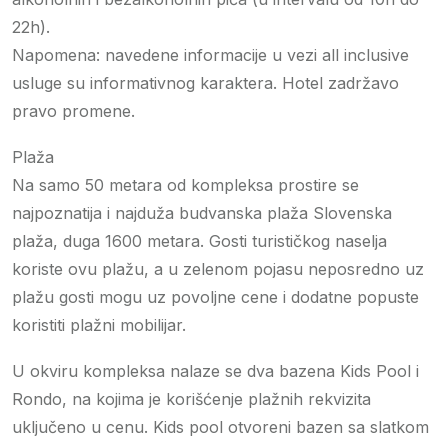
22h).
Napomena: navedene informacije u vezi all inclusive
usluge su informativnog karaktera. Hotel zadržavo
pravo promene.
Plaža
Na samo 50 metara od kompleksa prostire se
najpoznatija i najduža budvanska plaža Slovenska
plaža, duga 1600 metara. Gosti turističkog naselja
koriste ovu plažu, a u zelenom pojasu neposredno uz
plažu gosti mogu uz povoljne cene i dodatne popuste
koristiti plažni mobilijar.
U okviru kompleksa nalaze se dva bazena Kids Pool i
Rondo, na kojima je korišćenje plažnih rekvizita
uključeno u cenu. Kids pool otvoreni bazen sa slatkom