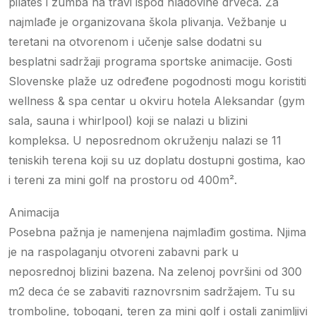
pilates i zumba na travi ispod hladovine drveća. Za
najmlađe je organizovana škola plivanja. Vežbanje u
teretani na otvorenom i učenje salse dodatni su
besplatni sadržaji programa sportske animacije. Gosti
Slovenske plaže uz određene pogodnosti mogu koristiti
wellness & spa centar u okviru hotela Aleksandar (gym
sala, sauna i whirlpool) koji se nalazi u blizini
kompleksa. U neposrednom okruženju nalazi se 11
teniskih terena koji su uz doplatu dostupni gostima, kao
i tereni za mini golf na prostoru od 400m².
Animacija
Posebna pažnja je namenjena najmlađim gostima. Njima
je na raspolaganju otvoreni zabavni park u
neposrednoj blizini bazena. Na zelenoj površini od 300
m2 deca će se zabaviti raznovrsnim sadržajem. Tu su
tromboline, tobogani, teren za mini golf i ostali zanimljivi