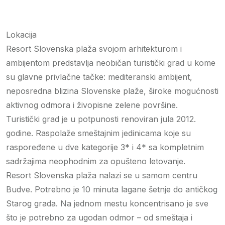
Lokacija
Resort Slovenska plaža svojom arhitekturom i
ambijentom predstavlja neobičan turistički grad u kome
su glavne privlačne tačke: mediteranski ambijent,
neposredna blizina Slovenske plaže, široke mogućnosti
aktivnog odmora i živopisne zelene površine.
Turistički grad je u potpunosti renoviran jula 2012.
godine. Raspolaže smeštajnim jedinicama koje su
raspoređene u dve kategorije 3* i 4* sa kompletnim
sadržajima neophodnim za opušteno letovanje.
Resort Slovenska plaža nalazi se u samom centru
Budve. Potrebno je 10 minuta lagane šetnje do antičkog
Starog grada. Na jednom mestu koncentrisano je sve
što je potrebno za ugodan odmor – od smeštaja i