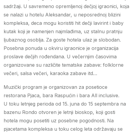
sadržaji. U savremeno opremljenoj dečjoj igraonici, koja
se nalazi u hotelu Aleksandar, u neposrednoj blizini
kompleksa, deca mogu koristiti hit dečji lavirint i baby
kutak koji je namenjen najmlađima, uz stalnu pratnju
ljubaznog osoblja. Za goste hotela ulaz je slobodan.
Posebna ponuda u okviru igraonice je organizacija
proslave dečjih rođendana. U večernjim časovima
organizovane su različite tematske zabave: folklorne
večeri, salsa večeri, karaoka zabave itd…
Muzički program je organizovan za posetioce
restorana Pjaca, bara Raspućin i bara All inclusive.
U toku letnjeg perioda od 15. juna do 15 septembra na
bazenu Rondo otvoren je letnji bioskop, koji gosti
hotela mogu posetiti uz posebne pogodnosti. Na
pjacetama kompleksa u toku celog leta održavaju se