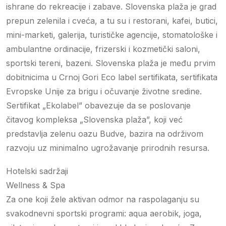
ishrane do rekreacije i zabave. Slovenska plaža je grad
prepun zelenila i cveća, a tu su i restorani, kafei, butici,
mini-marketi, galerija, turističke agencije, stomatološke i
ambulantne ordinacije, frizerski i kozmetički saloni,
sportski tereni, bazeni. Slovenska plaža je među prvim
dobitnicima u Crnoj Gori Eco label sertifikata, sertifikata
Evropske Unije za brigu i očuvanje životne sredine.
Sertifikat „Ekolabel” obavezuje da se poslovanje
čitavog kompleksa „Slovenska plaža”, koji već
predstavlja zelenu oazu Budve, bazira na održivom
razvoju uz minimalno ugrožavanje prirodnih resursa.
Hotelski sadržaji
Wellness & Spa
Za one koji žele aktivan odmor na raspolaganju su
svakodnevni sportski programi: aqua aerobik, joga,