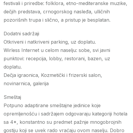
festivali i priredbe: folklora, etno-mediteranske muzike,
dečjih predstava, crnogorskog nasleđa, ulličnih
pozorišnih trupa i slično, a pristup je besplatan.
Dodatni sadržaji
Otkriveni i natkriveni parking, uz doplatu.
Wirless Internet u celom naselju: sobe, svi javni
punktovi: recepcija, lobby, restorani, bazen, uz
doplatu.
Dečja igraonica, Kozmetički i frizerski salon,
novinarnica, galerija
Smeštaj
Potpuno adaptirane smeštajne jedinice koje
opremljenošću i sadržajem odgovaraju kategoriji hotela
sa 4*, konstantno su predmet pažnje mnogobrojnih
gostiju koji se uvek rado vraćaju ovom naselju. Dobro