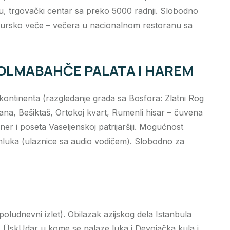
iju, trgovački centar sa preko 5000 radnji. Slobodno
 Tursko veče – večera u nacionalnom restoranu sa
 DOLMABAHČE PALATA i HAREM
ontinenta (razgledanje grada sa Bosfora: Zlatni Rog
tana, Bešiktaš, Ortokoj kvart, Rumenli hisar – čuvena
er i poseta Vaseljenskoj patrijaršiji. Mogućnost
lmluka (ulaznice sa audio vodičem). Slobodno za
oludnevni izlet). Obilazak azijskog dela Istanbula
z ÜskÜdar u kome se nalaze luka i Devojačka kula i