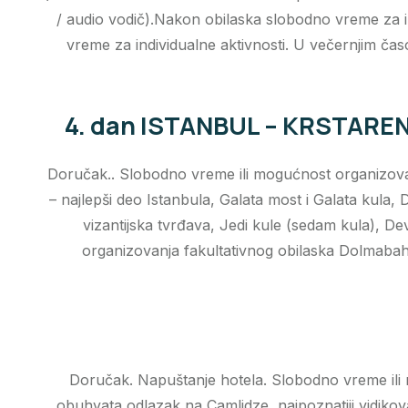
/ audio vodič).Nakon obilaska slobodno vreme za ind
vreme za individualne aktivnosti. U večernjim č
4. dan ISTANBUL – KRSTARE
Doručak.. Slobodno vreme ili mogućnost organizovan
– najlepši deo Istanbula, Galata most i Galata kula,
vizantijska tvrđava, Jedi kule (sedam kula), De
organizovanja fakultativnog obilaska Dolmabahč
Doručak. Napuštanje hotela. Slobodno vreme ili mo
obuhvata odlazak na Camlidze, najpoznatiji vidiko