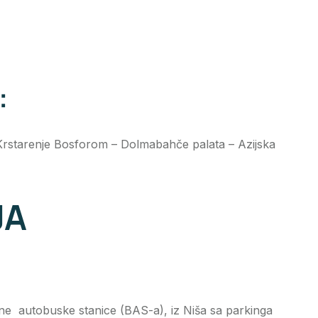
:
– Krstarenje Bosforom – Dolmabahče palata – Azijska
JA
e autobuske stanice (BAS-a), iz Niša sa parkinga