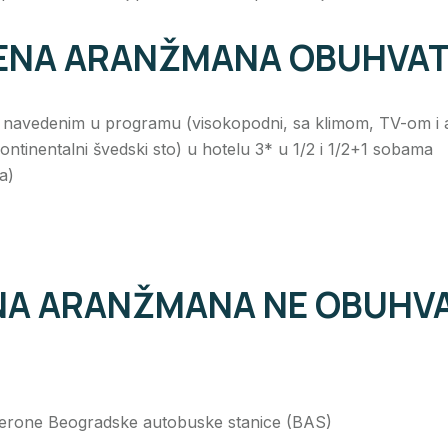
ENA ARANŽMANA OBUHVAT
ma navedenim u programu (visokopodni, sa klimom, TV-om 
ntinentalni švedski sto) u hotelu 3* u 1/2 i 1/2+1 sobama
a)
NA ARANŽMANA NE OBUHVA
 perone Beogradske autobuske stanice (BAS)