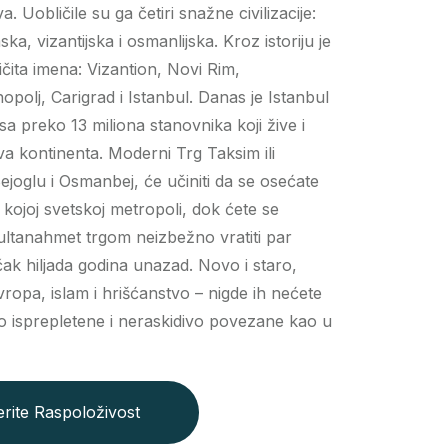
a. Uobličile su ga četiri snažne civilizacije:
ska, vizantijska i osmanlijska. Kroz istoriju je
ičita imena: Vizantion, Novi Rim,
opolj, Carigrad i Istanbul. Danas je Istanbul
sa preko 13 miliona stanovnika koji žive i
va kontinenta. Moderni Trg Taksim ili
ejoglu i Osmanbej, će učiniti da se osećate
 kojoj svetskoj metropoli, dok ćete se
Sultanahmet trgom neizbežno vratiti par
i čak hiljada godina unazad. Novo i staro,
Evropa, islam i hrišćanstvo – nigde ih nećete
o isprepletene i neraskidivo povezane kao u
rite Raspoloživost