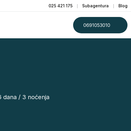
025 421 175
Subagentura
Blog
0691053010
6 dana / 3 noćenja