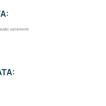
A:
i audio opremom)
TA: