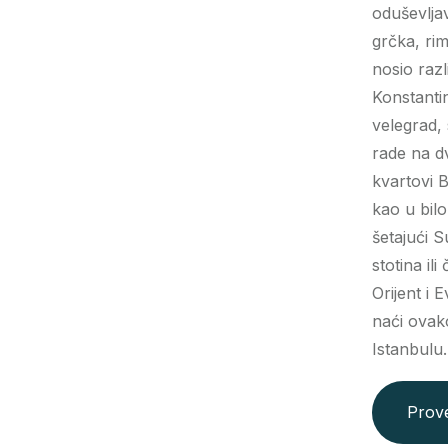
oduševljav
grčka, rim
nosio razl
Konstantin
velegrad, 
rade na d
kvartovi B
kao u bilo
šetajući 
stotina il
Orijent i 
naći ovak
Istanbulu.
Prove