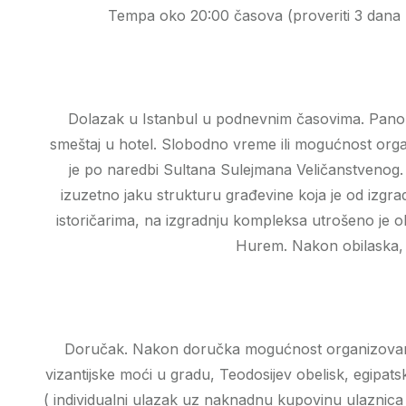
Tempa oko 20:00 časova (proveriti 3 dana
Dolazak u Istanbul u podnevnim časovima. Panora
smeštaj u hotel. Slobodno vreme ili mogućnost organ
je po naredbi Sultana Sulejmana Veličanstvenog. 
izuzetno jaku strukturu građevine koja je od izgra
istoričarima, na izgradnju kompleksa utrošeno je 
Hurem. Nakon obilaska, 
Doručak. Nakon doručka mogućnost organizovanja f
vizantijske moći u gradu, Teodosijev obelisk, egipats
( individualni ulazak uz naknadnu kupovinu ulaznica