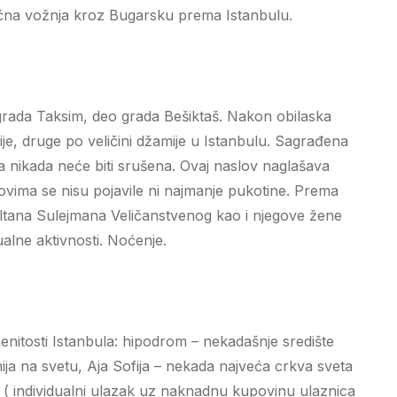
ćna vožnja kroz Bugarsku prema Istanbulu.
grada Taksim, deo grada Bešiktaš. Nakon obilaska
je, druge po veličini džamije u Istanbulu. Sagrađena
a nikada neće biti srušena. Ovaj naslov naglašava
dovima se nisu pojavile ni najmanje pukotine. Prema
ultana Sulejmana Veličanstvenog kao i njegove žene
lne aktivnosti. Noćenje.
nitosti Istanbula: hipodrom – nekadašnje središte
mija na svetu, Aja Sofija – nekada najveća crkva sveta
 ( individualni ulazak uz naknadnu kupovinu ulaznica