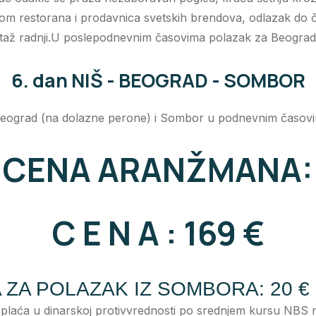
restorana i prodavnica svetskih brendova, odlazak do čet
vintaž radnji.U poslepodnevnim časovima polazak za Beogr
6. dan NIŠ - BEOGRAD - SOMBOR
Beograd (na dolazne perone) i Sombor u podnevnim časovim
CENA ARANŽMANA:
C E N A : 169 €
ZA POLAZAK IZ SOMBORA: 20 € (
laća u dinarskoj protivvrednosti po srednjem kursu NBS n