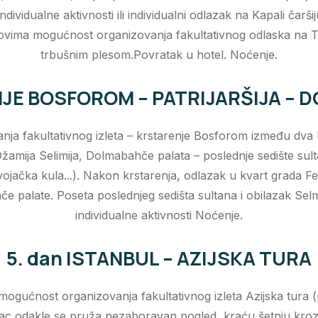
ividualne aktivnosti ili individualni odlazak na Kapali čarš
asovima mogućnost organizovanja fakultativnog odlaska na
trbušnim plesom.Povratak u hotel. Noćenje.
NJE BOSFOROM – PATRIJARŠIJA –
ja fakultativnog izleta – krstarenje Bosforom između dva k
 Džamija Selimija, Dolmabahče palata – poslednje sedište sul
vojačka kula...). Nakon krstarenja, odlazak u kvart grada Fen
e palate. Poseta poslednjeg sedišta sultana i obilazak Se
individualne aktivnosti Noćenje.
5. dan ISTANBUL – AZIJSKA TURA
gućnost organizovanja fakultativnog izleta Azijska tura (p
vac odakle se pruža nezaboravan pogled, kraću šetnju kro