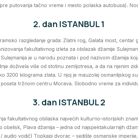
 pre putovanja tačno vreme i mesto polaska autobusa). No
2. dan ISTANBUL 1
msko razgledanje grada: Zlatni rog, Galata most, centar 
izovanja fakultativnog izleta za obilazak džamije Sulejmani
Sulejmanija je u narodu poznata i pod nazivom džamija koj
dnje doživela više od stotinu zemljotresa, a da na njenim zi
oko 3200 kilograma zlata. U njoj je mauzolej osmanlijskog s
poseta tržnom centru Morava. Slobodno vreme za individua
3. dan ISTANBUL 2
akultativnog obilaska najvećih kulturno-istorijskih zname
ki obelisk, Plava džamija – jedna od najspektakularnijih dža
 / audio vodič) Topkapi dvorac – sedište osmanske imperije.