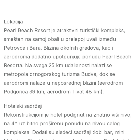
Lokacija
Pearl Beach Resort je atraktivni turistički kompleks,
smešten na samoj obali u prelepoj uvali između
Petrovca i Bara. Blizina okolnih gradova, kao i
aerodroma dodatno upotpunjuje ponudu Pearl Beach
Resorta. Na svega 25 km udaljenosti nalazi se
metropola crnogorskog turizma Budva, dok se
aerodromi nalaze u neposrednoj blizini (aerodrom
Podgorica 39 km, aerodrom Tivat 48 km).
Hotelski sadržaji
Rekonstrukcijom je hotel podignut na znatno viši nivo,
na 4* uz bitno proširenu ponudu na nivou celog
kompleksa. Dodati su sledeći sadržaji :lobi bar, mini