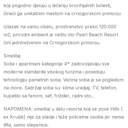
koji pogodno djeluju u lečenju bronhijalnih bolesti,
čineći ga unikatnim mestom na crnogorskom primorju.
Izlazak na samu obalu, prostranstvo preko 120.000
m2, prirodni ambient je nešto sto Pearl Beach Resort
čini jedninstvenim na Crnogorskom primorju.
Smeštaj
Sobe i apartmani kategorije 4* zadovoljavaju sve
moderne standarde visokog turizma i poseduju
tehnologiju pametnih soba. Većina soba je sa pogledom
na more. Sadržaji soba su: klima uredjaj, TV, telefon,
kupatilo sa fenom, sef, frižider, radni sto…
NAPOMENA: smeštaj u delu resorta koji se zove Hills (
ex Krušik) nije za starije i teže pokretne osobe jer nema
lifta, samo stepenice.