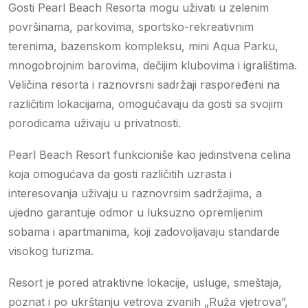
Gosti Pearl Beach Resorta mogu uživati u zelenim
površinama, parkovima, sportsko-rekreativnim
terenima, bazenskom kompleksu, mini Aqua Parku,
mnogobrojnim barovima, dečijim klubovima i igralištima.
Veličina resorta i raznovrsni sadržaji raspoređeni na
različitim lokacijama, omogućavaju da gosti sa svojim
porodicama uživaju u privatnosti.
Pearl Beach Resort funkcioniše kao jedinstvena celina
koja omogućava da gosti različitih uzrasta i
interesovanja uživaju u raznovrsim sadržajima, a
ujedno garantuje odmor u luksuzno opremljenim
sobama i apartmanima, koji zadovoljavaju standarde
visokog turizma.
Resort je pored atraktivne lokacije, usluge, smeštaja,
poznat i po ukrštanju vetrova zvanih „Ruža vjetrova”,