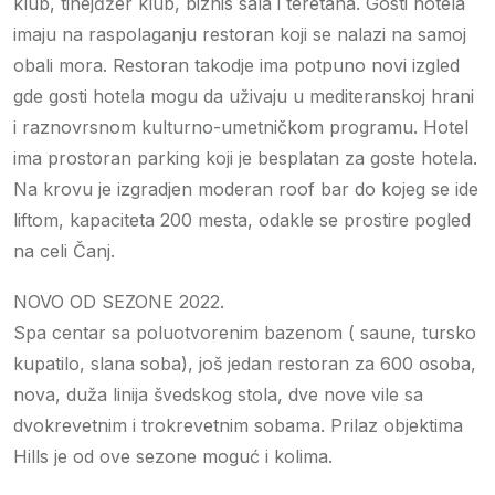
klub, tinejđžer klub, biznis sala i teretana. Gosti hotela
imaju na raspolaganju restoran koji se nalazi na samoj
obali mora. Restoran takodje ima potpuno novi izgled
gde gosti hotela mogu da uživaju u mediteranskoj hrani
i raznovrsnom kulturno-umetničkom programu. Hotel
ima prostoran parking koji je besplatan za goste hotela.
Na krovu je izgradjen moderan roof bar do kojeg se ide
liftom, kapaciteta 200 mesta, odakle se prostire pogled
na celi Čanj.
NOVO OD SEZONE 2022.
Spa centar sa poluotvorenim bazenom ( saune, tursko
kupatilo, slana soba), još jedan restoran za 600 osoba,
nova, duža linija švedskog stola, dve nove vile sa
dvokrevetnim i trokrevetnim sobama. Prilaz objektima
Hills je od ove sezone moguć i kolima.