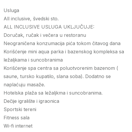
Usluga
All inclusive, švedski sto.
ALL INCLUSIVE USLUGA UKLJUČUJE:
Doručak, ručak i večera u restoranu
Neograničena konzumacija pića tokom čitavog dana
Korišćenje mini aqua parka i bazenskog kompleksa sa
ležaljkama i suncobranima
Korišćenje spa centra sa poluotvorenim bazenom (
saune, tursko kupatilo, slana soba). Dodatno se
naplaćuju masaže.
Hotelska plaža sa ležaljkma i suncobranima.
Dečije igralište i igraonica
Sportski tereni
Fitness sala
Wi-fi internet