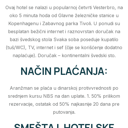
Ovaj hotel se nalazi u popularnoj četvrti Vesterbro, na
oko 5 minuta hoda od Glavne železničke stanice u
Kopenhagenu i Zabavnog parka Tivoli. U ponudi su
besplatan bežični internet i raznovrstan doručak na
bazi švedskog stola Svaka soba poseduje kupatilo
(tuš/WC), TV, internet i sef (čije se korišćenje dodatno
naplaćuje). Doručak – kontinentalni švedski sto.
NAČIN PLAĆANJA:
Aranžman se plaća u dinarskoj protivvrednosti po
srednjem kursu NBS na dan uplate. 1. 50% prilikom
rezervacije, ostatak od 50% najkasnije 20 dana pre
putovanja.
SMEŠTAJ, HOTELSKE