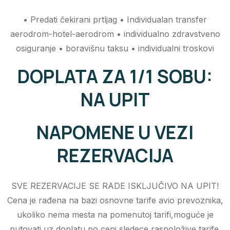
• Predati čekirani prtljag • Individualan transfer
aerodrom-hotel-aerodrom • individualno zdravstveno
osiguranje • boravišnu taksu • individualni troskovi
DOPLATA ZA 1/1 SOBU:
NA UPIT
NAPOMENE U VEZI
REZERVACIJA
SVE REZERVACIJE SE RADE ISKLJUČIVO NA UPIT!
Cena je rađena na bazi osnovne tarife avio prevoznika,
ukoliko nema mesta na pomenutoj tarifi,moguće je
putovati uz doplatu po ceni sledece raspoložive tarife.