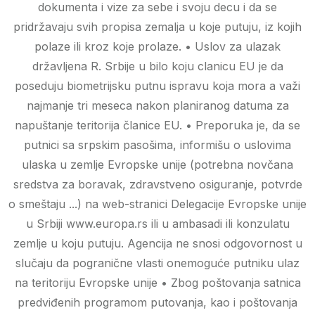
dokumenta i vize za sebe i svoju decu i da se
pridržavaju svih propisa zemalja u koje putuju, iz kojih
polaze ili kroz koje prolaze. • Uslov za ulazak
državljena R. Srbije u bilo koju clanicu EU je da
poseduju biometrijsku putnu ispravu koja mora a važi
najmanje tri meseca nakon planiranog datuma za
napuštanje teritorija članice EU. • Preporuka je, da se
putnici sa srpskim pasošima, informišu o uslovima
ulaska u zemlje Evropske unije (potrebna novčana
sredstva za boravak, zdravstveno osiguranje, potvrde
o smeštaju ...) na web-stranici Delegacije Evropske unije
u Srbiji www.europa.rs ili u ambasadi ili konzulatu
zemlje u koju putuju. Agencija ne snosi odgovornost u
slučaju da pogranične vlasti onemoguće putniku ulaz
na teritoriju Evropske unije • Zbog poštovanja satnica
predviđenih programom putovanja, kao i poštovanja