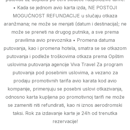
• Kada se jednom avio karta izda, NE POSTOJI
MOGUĆNOST REFUNDACIJE u slučaju otkaza
aranžmana; ne može se menjati (datum i destinacija); ne
može se preneti na drugog putnika, a sve prema
pravilima avio prevoznika • Promena datuma
putovanja, kao i promena hotela, smatra se se otkazom
putovanja i podleže troškovima otkaza prema Opštim
uslovima putovanja agencije Viva Travel Za program
putovanja pod posebnim uslovima, a vezano za
prodaju promotivnih tarifa avio karata kod avio
kompanije, primenjuju se posebni uslovi otkazivanja,
odnosno karta kupljena po promotivnoj tarifi ne može
se zameniti niti refundirati, kao ni iznos aerodromski
taksi. Rok za izdavanje karte je 24h od trenutka
rezervacije!