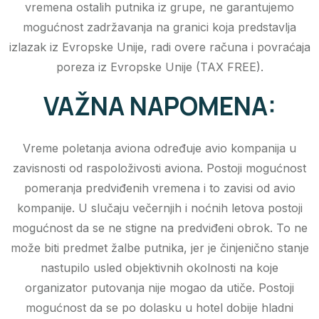
vremena ostalih putnika iz grupe, ne garantujemo
mogućnost zadržavanja na granici koja predstavlja
izlazak iz Evropske Unije, radi overe računa i povraćaja
poreza iz Evropske Unije (TAX FREE).
VAŽNA NAPOMENA:
Vreme poletanja aviona određuje avio kompanija u
zavisnosti od raspoloživosti aviona. Postoji mogućnost
pomeranja predviđenih vremena i to zavisi od avio
kompanije. U slučaju večernjih i noćnih letova postoji
mogućnost da se ne stigne na predviđeni obrok. To ne
može biti predmet žalbe putnika, jer je činjenično stanje
nastupilo usled objektivnih okolnosti na koje
organizator putovanja nije mogao da utiče. Postoji
mogućnost da se po dolasku u hotel dobije hladni