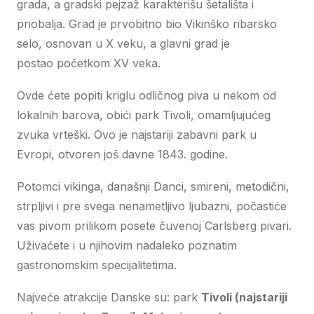
grada, a gradski pejzaž karakterišu šetališta i
priobalja. Grad je prvobitno bio Vikinško ribarsko
selo, osnovan u X veku, a glavni grad je
postao početkom XV veka.
Ovde ćete popiti kriglu odličnog piva u nekom od
lokalnih barova, obići park Tivoli, omamljujućeg
zvuka vrteški. Ovo je najstariji zabavni park u
Evropi, otvoren još davne 1843. godine.
Potomci vikinga, današnji Danci, smireni, metodični,
strpljivi i pre svega nenametljivo ljubazni, počastiće
vas pivom prilikom posete čuvenoj Carlsberg pivari.
Uživaćete i u njihovim nadaleko poznatim
gastronomskim specijalitetima.
Najveće atrakcije Danske su: park
Tivoli (najstariji