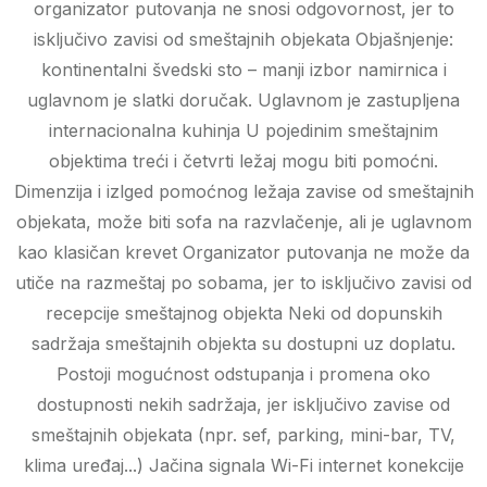
organizator putovanja ne snosi odgovornost, jer to
isključivo zavisi od smeštajnih objekata Objašnjenje:
kontinentalni švedski sto – manji izbor namirnica i
uglavnom je slatki doručak. Uglavnom je zastupljena
internacionalna kuhinja U pojedinim smeštajnim
objektima treći i četvrti ležaj mogu biti pomoćni.
Dimenzija i izlged pomoćnog ležaja zavise od smeštajnih
objekata, može biti sofa na razvlačenje, ali je uglavnom
kao klasičan krevet Organizator putovanja ne može da
utiče na razmeštaj po sobama, jer to isključivo zavisi od
recepcije smeštajnog objekta Neki od dopunskih
sadržaja smeštajnih objekta su dostupni uz doplatu.
Postoji mogućnost odstupanja i promena oko
dostupnosti nekih sadržaja, jer isključivo zavise od
smeštajnih objekata (npr. sef, parking, mini-bar, TV,
klima uređaj...) Jačina signala Wi-Fi internet konekcije