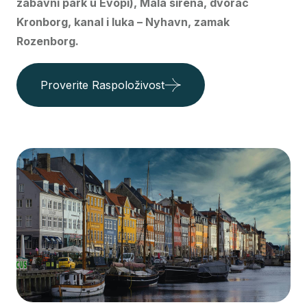
zabavni park u Evopi), Mala sirena, dvorac
Kronborg, kanal i luka – Nyhavn, zamak
Rozenborg.
Proverite Raspoloživost