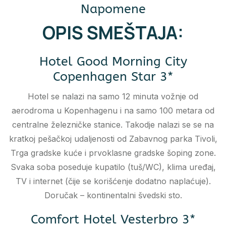
Napomene
OPIS SMEŠTAJA:
Hotel Good Morning City
Copenhagen Star 3*
Hotel se nalazi na samo 12 minuta vožnje od
aerodroma u Kopenhagenu i na samo 100 metara od
centralne železničke stanice. Takodje nalazi se se na
kratkoj pešačkoj udaljenosti od Zabavnog parka Tivoli,
Trga gradske kuće i prvoklasne gradske šoping zone.
Svaka soba poseduje kupatilo (tuš/WC), klima uređaj,
TV i internet (čije se korišćenje dodatno naplaćuje).
Doručak – kontinentalni švedski sto.
Comfort Hotel Vesterbro 3*