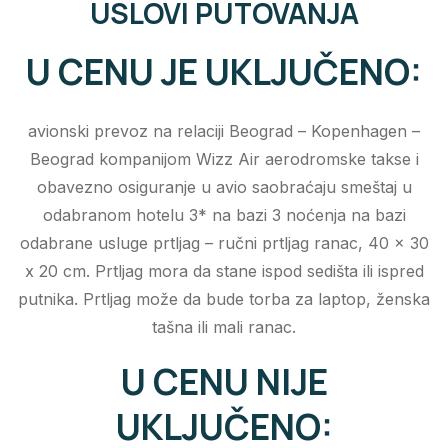
USLOVI PUTOVANJA
U CENU JE UKLJUČENO:
avionski prevoz na relaciji Beograd – Kopenhagen –
Beograd kompanijom Wizz Air aerodromske takse i
obavezno osiguranje u avio saobraćaju smeštaj u
odabranom hotelu 3* na bazi 3 noćenja na bazi
odabrane usluge prtljag – ručni prtljag ranac, 40 x 30
x 20 cm. Prtljag mora da stane ispod sedišta ili ispred
putnika. Prtljag može da bude torba za laptop, ženska
tašna ili mali ranac.
U CENU NIJE
UKLJUČENO: