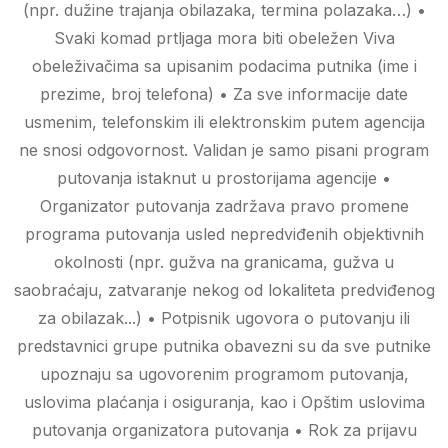
(npr. dužine trajanja obilazaka, termina polazaka…) •
Svaki komad prtljaga mora biti obeležen Viva
obeleživačima sa upisanim podacima putnika (ime i
prezime, broj telefona) • Za sve informacije date
usmenim, telefonskim ili elektronskim putem agencija
ne snosi odgovornost. Validan je samo pisani program
putovanja istaknut u prostorijama agencije •
Organizator putovanja zadržava pravo promene
programa putovanja usled nepredviđenih objektivnih
okolnosti (npr. gužva na granicama, gužva u
saobraćaju, zatvaranje nekog od lokaliteta predviđenog
za obilazak...) • Potpisnik ugovora o putovanju ili
predstavnici grupe putnika obavezni su da sve putnike
upoznaju sa ugovorenim programom putovanja,
uslovima plaćanja i osiguranja, kao i Opštim uslovima
putovanja organizatora putovanja • Rok za prijavu