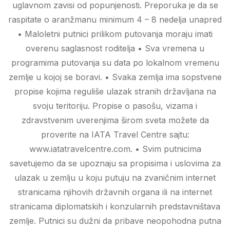
uglavnom zavisi od popunjenosti. Preporuka je da se
raspitate o aranžmanu minimum 4 – 8 nedelja unapred
• Maloletni putnici prilikom putovanja moraju imati
overenu saglasnost roditelja • Sva vremena u
programima putovanja su data po lokalnom vremenu
zemlje u kojoj se boravi. • Svaka zemlja ima sopstvene
propise kojima reguliše ulazak stranih državljana na
svoju teritoriju. Propise o pasošu, vizama i
zdravstvenim uverenjima širom sveta možete da
proverite na IATA Travel Centre sajtu:
www.iatatravelcentre.com. • Svim putnicima
savetujemo da se upoznaju sa propisima i uslovima za
ulazak u zemlju u koju putuju na zvaničnim internet
stranicama njihovih državnih organa ili na internet
stranicama diplomatskih i konzularnih predstavništava
zemlje. Putnici su dužni da pribave neopohodna putna