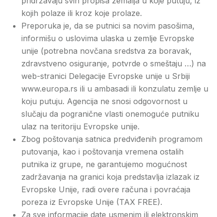
pridržavaju svih propisa zemalja u koje putuju, iz
kojih polaze ili kroz koje prolaze.
Preporuka je, da se putnici sa novim pasošima,
informišu o uslovima ulaska u zemlje Evropske
unije (potrebna novčana sredstva za boravak,
zdravstveno osiguranje, potvrde o smeštaju …) na
web-stranici Delegacije Evropske unije u Srbiji
www.europa.rs ili u ambasadi ili konzulatu zemlje u
koju putuju. Agencija ne snosi odgovornost u
slučaju da pogranične vlasti onemoguće putniku
ulaz na teritoriju Evropske unije.
Zbog poštovanja satnica predviđenih programom
putovanja, kao i poštovanja vremena ostalih
putnika iz grupe, ne garantujemo mogućnost
zadržavanja na granici koja predstavlja izlazak iz
Evropske Unije, radi overe računa i povraćaja
poreza iz Evropske Unije (TAX FREE).
Za sve informacije date usmenim ili elektronskim