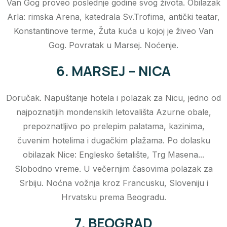
Van Gog proveo poslednje godine svog života. Obilazak
Arla: rimska Arena, katedrala Sv.Trofima, antički teatar,
Konstantinove terme, Žuta kuća u kojoj je živeo Van
Gog. Povratak u Marsej. Noćenje.
6. MARSEJ – NICA
Doručak. Napuštanje hotela i polazak za Nicu, jedno od
najpoznatijih mondenskih letovališta Azurne obale,
prepoznatljivo po prelepim palatama, kazinima,
čuvenim hotelima i dugačkim plažama. Po dolasku
obilazak Nice: Englesko šetalište, Trg Masena...
Slobodno vreme. U večernjim časovima polazak za
Srbiju. Noćna vožnja kroz Francusku, Sloveniju i
Hrvatsku prema Beogradu.
7. BEOGRAD