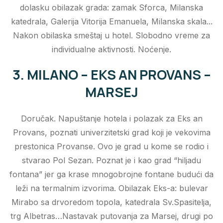
dolasku obilazak grada: zamak Sforca, Milanska
katedrala, Galerija Vitorija Emanuela, Milanska skala...
Nakon obilaska smeštaj u hotel. Slobodno vreme za
individualne aktivnosti. Noćenje.
3. MILANO – EKS AN PROVANS –
MARSEJ
Doručak. Napuštanje hotela i polazak za Eks an
Provans, poznati univerzitetski grad koji je vekovima
prestonica Provanse. Ovo je grad u kome se rodio i
stvarao Pol Sezan. Poznat je i kao grad “hiljadu
fontana” jer ga krase mnogobrojne fontane budući da
leži na termalnim izvorima. Obilazak Eks-a: bulevar
Mirabo sa drvoredom topola, katedrala Sv.Spasitelja,
trg Albetras…Nastavak putovanja za Marsej, drugi po