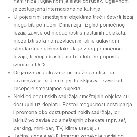
namirnica i uglavnom je slatki doručak. Uglavnom
je zastupljena internacionalna kuhinja
U pojedinim smeštajnim objektima treći i četvrti ležaj
mogu biti pomoćni. Dimenzija i izgled pomoćnog
ležaja zavise od mogućnosti smeštajnih objekata,
može biti sofa na razvlačenje, ali je uglavnom
standardne veličine tako da je zbog pomoćnog
ležaja, trećoj odrasloj osobi odobren popust u
iznosu od 5 %.
Organizator putovanja ne može da utiče na
razmeštaj po sobama, jer to isključivo zavisi od
recepcije smeštajnog objekta
Neki od dopunskih sadržaja smeštajnih objekta su
dostupni uz doplatu. Postoji mogućnost odstupanja
i promena oko dostupnosti nekih sadržaja, jer
isključivo zavise od smeštajnih objekata (npr. sef,
parking, mini-bar, TV, klima uređaj…)
Jačina signala Wi-Fi internet konekcije zavisi od