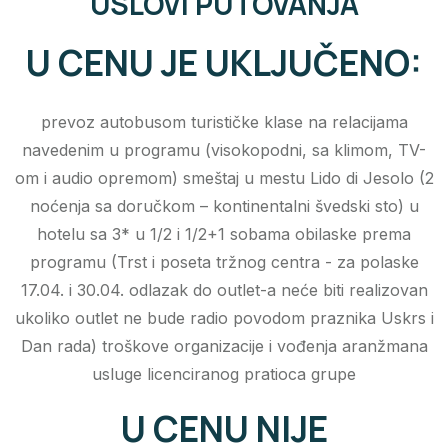
USLOVI PUTOVANJA
U CENU JE UKLJUČENO:
prevoz autobusom turističke klase na relacijama
navedenim u programu (visokopodni, sa klimom, TV-
om i audio opremom) smeštaj u mestu Lido di Jesolo (2
noćenja sa doručkom – kontinentalni švedski sto) u
hotelu sa 3* u 1/2 i 1/2+1 sobama obilaske prema
programu (Trst i poseta tržnog centra - za polaske
17.04. i 30.04. odlazak do outlet-a neće biti realizovan
ukoliko outlet ne bude radio povodom praznika Uskrs i
Dan rada) troškove organizacije i vođenja aranžmana
usluge licenciranog pratioca grupe
U CENU NIJE