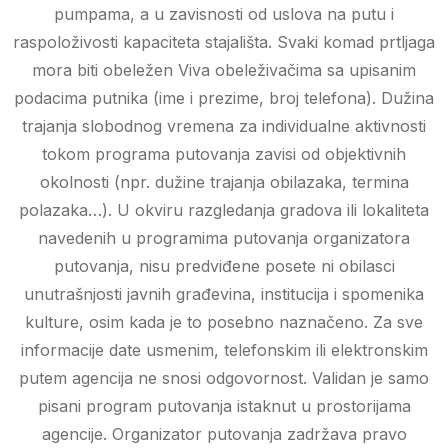
pumpama, a u zavisnosti od uslova na putu i
raspoloživosti kapaciteta stajališta. Svaki komad prtljaga
mora biti obeležen Viva obeleživačima sa upisanim
podacima putnika (ime i prezime, broj telefona). Dužina
trajanja slobodnog vremena za individualne aktivnosti
tokom programa putovanja zavisi od objektivnih
okolnosti (npr. dužine trajanja obilazaka, termina
polazaka…). U okviru razgledanja gradova ili lokaliteta
navedenih u programima putovanja organizatora
putovanja, nisu predviđene posete ni obilasci
unutrašnjosti javnih građevina, institucija i spomenika
kulture, osim kada je to posebno naznačeno. Za sve
informacije date usmenim, telefonskim ili elektronskim
putem agencija ne snosi odgovornost. Validan je samo
pisani program putovanja istaknut u prostorijama
agencije. Organizator putovanja zadržava pravo