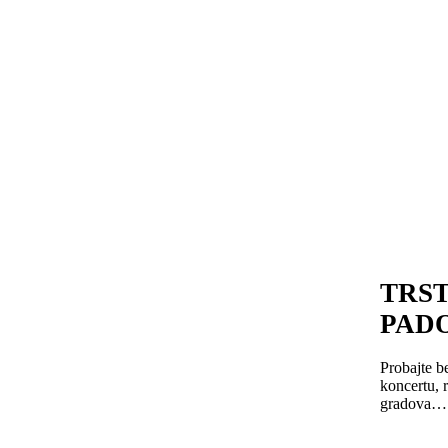
TRST
PADO
Probajte be
koncertu, 
gradova…