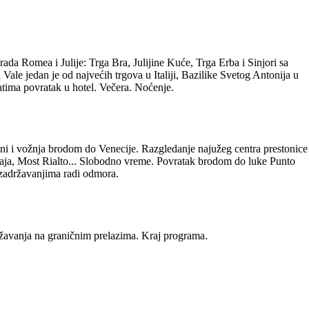
omea i Julije: Trga Bra, Julijine Kuće, Trga Erba i Sinjori sa
le jedan je od najvećih trgova u Italiji, Bazilike Svetog Antonija u
tima povratak u hotel. Večera. Noćenje.
i i vožnja brodom do Venecije. Razgledanje najužeg centra prestonice
ja, Most Rialto... Slobodno vreme. Povratak brodom do luke Punto
 zadržavanjima radi odmora.
avanja na graničnim prelazima. Kraj programa.