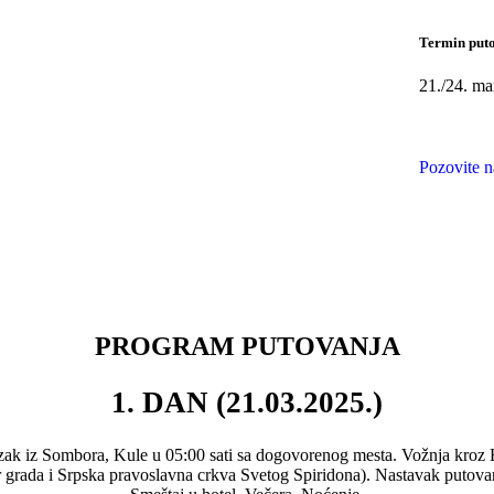
Termin put
21./24. ma
Pozovite n
PROGRAM PUTOVANJA
1. DAN (21.03.2025.)
mbora, Kule u 05:00 sati sa dogovorenog mesta. Vožnja kroz Hrva
rada i Srpska pravoslavna crkva Svetog Spiridona). Nastavak putovanja 