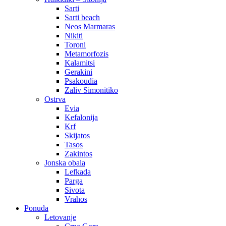
Sarti
Sarti beach
Neos Marmaras
Nikiti
Toroni
Metamorfozis
Kalamitsi
Gerakini
Psakoudia
Zaliv Simonitiko
Ostrva
Evia
Kefalonija
Krf
Skijatos
Tasos
Zakintos
Jonska obala
Lefkada
Parga
Sivota
Vrahos
Ponuda
Letovanje