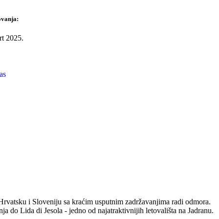
ovanja:
rt 2025.
as
tsku i Sloveniju sa kraćim usputnim zadržavanjima radi odmora.
do Lida di Jesola - jedno od najatraktivnijih letovališta na Jadranu.