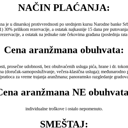
NAČIN PLAĆANJA:
na je u dinarskoj protivvrednosti po srednjem kursu Narodne banke Srbi
1) 30% prilikom rezervacije, a ostatak najkasnije 15 dana pre putovanja
rezervacije, a ostatak na jednake rate čekovima građana (poslednja rata
Cena aranžmana obuhvata:
ti, prosečne udobnosti, bez obuhvaćenih usluga pića, hrane i dr. toko
iona (doručak-samoposluživanje, večera-klasična usluga); međunarodno p
/pratioca za vreme trajanja aranžmana; panoramsko razgledanje gradova;
Cena aranžmana NE obuhvata
individualne troškove i ostalo nepomenuto.
SMEŠTAJ: