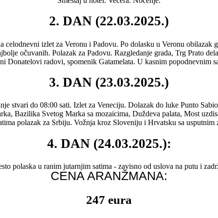
Smeštaj u hotel. Večera. Noćenje.
2. DAN (22.03.2025.)
vni izlet za Veronu i Padovu. Po dolasku u Veronu obilazak grada R
bolje očuvanih. Polazak za Padovu. Razgledanje grada, Trg Prato dela Va
jni Donatelovi radovi, spomenik Gatamelata. U kasnim popodnevnim sa
3. DAN (23.03.2025.)
vari do 08:00 sati. Izlet za Veneciju. Dolazak do luke Punto Sabion
rka, Bazilika Svetog Marka sa mozaicima, Duždeva palata, Most uzdisa
ima polazak za Srbiju. Vožnja kroz Sloveniju i Hrvatsku sa usputnim
4. DAN (24.03.2025.):
aska u ranim jutarnjim satima - zavisno od uslova na putu i zadrž
CENA ARANŽMANA:
247 eura