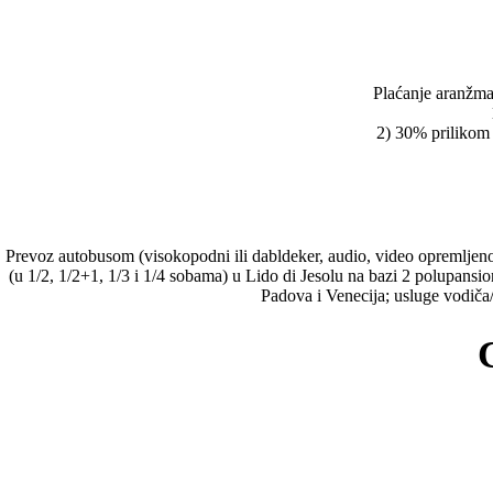
Plaćanje aranžma
2) 30% prilikom 
Prevoz autobusom (visokopodni ili dabldeker, audio, video opremljenos
(u 1/2, 1/2+1, 1/3 i 1/4 sobama) u Lido di Jesolu na bazi 2 polupans
Padova i Venecija; usluge vodiča