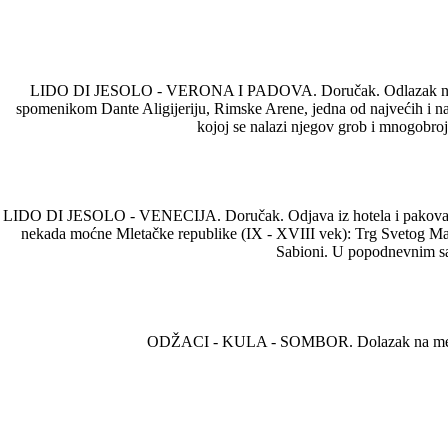
LIDO DI JESOLO - VERONA I PADOVA. Doručak. Odlazak na celodne
spomenikom Dante Aligijeriju, Rimske Arene, jedna od najvećih i naj
kojoj se nalazi njegov grob i mnogobro
LIDO DI JESOLO - VENECIJA. Doručak. Odjava iz hotela i pakovanje st
nekada moćne Mletačke republike (IX - XVIII vek): Trg Svetog Ma
Sabioni. U popodnevnim sat
ODŽACI - KULA - SOMBOR. Dolazak na mesto pol