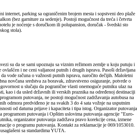
čni internet, parking sa ograničenim brojem mesta i sopstveni deo plaže
alkon (bez garniture za sedenje). Postoji mogućnost da treća i četvrta
 hotelu je noćenje s doručkom ili polupansion, doručak - švedski sto
skog stola).
obavezi su da se sami upoznaju sa viznim režimom zemlje u koju putuju i
ovlašćen i ne ceni valjanost putnih i drugih isprava. Pasoši državljana
 vode računa o važnosti putnih isprava, naročito dečijih. Maloletni
ebna novčana sredstva za boravak, zdravstveno osiguranje, potvrde o
odgovornost u slučaju da pogranične vlasti onemoguće putniku ulaz na
, kao i da usled državnih ili verskih praznika na određenoj destinaciji
enih programom putovanja, ne postoji mogućnost zadržavanja autobusa na
nih odmora predviđeno je na svakih 3 do 4 sata vožnje na usputnim
snosti od datuma prijave i kapaciteta i tipa istog. Organizator putovanja
 sa programom putovanja i Opštim uslovima putovanja agencije "Euro-
utnika, organizator putovanja zadržava pravo korekcije cena, izmene
rmacije o programu putovanja. Kontakt za reklamacije je 069/1053010.
" usaglašeni sa standardima YUTA.