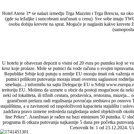
Hotel Atene 3* se nalazi izmedju Trga Mazzini i Trga Brescia, na oko t
(gde su ležaljke i suncobrani uračunati u cenu). Sve sobe imaju TWC, 
osoba dobiju krevete na sprat. Moguće je naglasiti kakve krevete že
(samoposluž
U hotelu je obavezan depozit u visini od 20 eura po putniku koji se vr
kroz koje prolaze. Mole se putnici da vode računa o svojim ispravama, 
Republike Srbije koji putuju u zemlje EU moraju imati rok važenja 
putnici prilikom putovanja moraju imati overenu saglasnost roditel
smeštaju...) informišu na sajtu Delegacije EU u Srbiji www.europa.r
teritoriju EU. Molimo da uzmete u obzir da postoji mogućnost da neki o
neki od lokaliteta, ili tržnih centara, prodavnica, restorana, muzeja
graničnom prelazu radi regulisanja povraćaja sredstava po osnovu
stajalištima, a u zavisnosti od raspoloživosti kapaciteta stajališta i u
zadržava pravo izmene redosleda razgledanja usled objektivnih okol
line Pekez". Aranžman je rađen na bazi minimum 50 putnika. U sluča
programa ili otkaza putovanja najkasnije 5 dana pre početka putovan
Cenovnik br. 1 od 23.12.2024. Uz