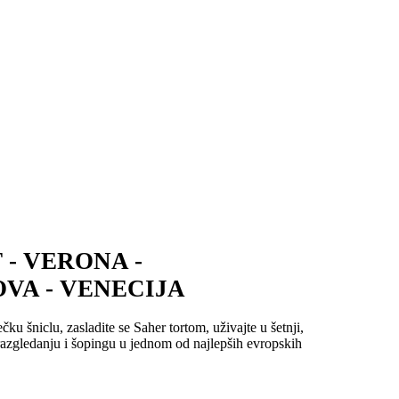
 - VERONA -
VA - VENECIJA
čku šniclu, zasladite se Saher tortom, uživajte u šetnji,
razgledanju i šopingu u jednom od najlepših evropskih