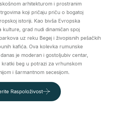
skošnom arhitekturom i prostranim
trgovima koji pričaju priču o bogatoj
opskoj istoriji.
Kao bivša Evropska
a kulture, grad nudi dinamičan spoj
parkova uz reku Begej i živopisnih pešačkih
unih kafića.
Ova kolevka rumunske
 danas je moderan i gostoljubiv centar,
a kratki beg u potrazi za vrhunskom
ijom i šarmantnom secesijom.
rite Raspoloživost