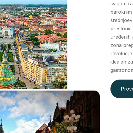
svojom ra
baroknim 
srednjoevr
prestonic
uređenih 
zona prep
revolucije
idealan z
gastronom
Prove