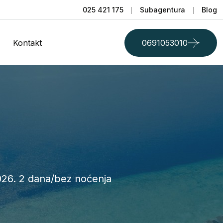
025 421 175
Subagentura
Blog
Kontakt
0691053010
026. 2 dana/bez noćenja