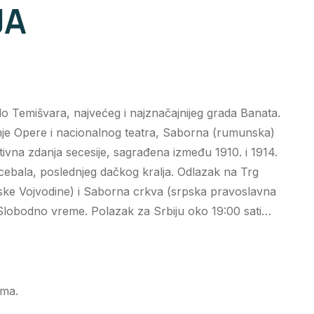
JA
o Temišvara, najvećeg i najznačajnijeg grada Banata.
nje Opere i nacionalnog teatra, Saborna (rumunska)
tivna zdanja secesije, sagrađena između 1910. i 1914.
Decebala, poslednjeg dačkog kralja. Odlazak na Trg
rpske Vojvodine) i Saborna crkva (srpska pravoslavna
. Slobodno vreme. Polazak za Srbiju oko 19:00 sati…
ama.