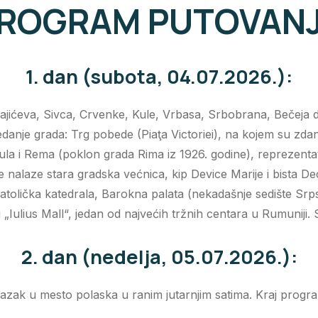
ROGRAM PUTOVAN
1. dan (subota, 04.07.2026.):
ajićeva, Sivca, Crvenke, Kule, Vrbasa, Srbobrana, Bečeja d
anje grada: Trg pobede (Piaţa Victoriei), na kojem su zda
ula i Rema (poklon grada Rima iz 1926. godine), reprezenta
se nalaze stara gradska većnica, kip Device Marije i bista 
okatolička katedrala, Barokna palata (nekadašnje sedište S
Iulius Mall“, jedan od najvećih tržnih centara u Rumuniji
2. dan (nedelja, 05.07.2026.):
azak u mesto polaska u ranim jutarnjim satima. Kraj progr