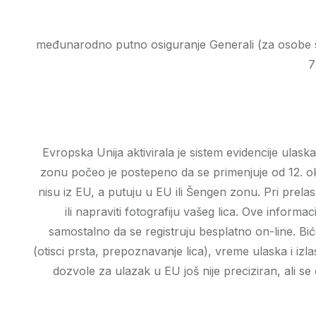
međunarodno putno osiguranje Generali (za osobe st
7
Evropska Unija aktivirala je sistem evidencije ulas
zonu počeo je postepeno da se primenjuje od 12. ok
nisu iz EU, a putuju u EU ili Šengen zonu. Pri prela
ili napraviti fotografiju vašeg lica. Ove infor
samostalno da se registruju besplatno on-line. Bić
(otisci prsta, prepoznavanje lica), vreme ulaska i 
dozvole za ulazak u EU još nije preciziran, ali 