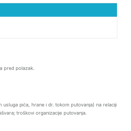
na pred polazak.
sluga pića, hrane i dr. tokom putovanja) na relaciji
švara; troškovi organizacije putovanja.