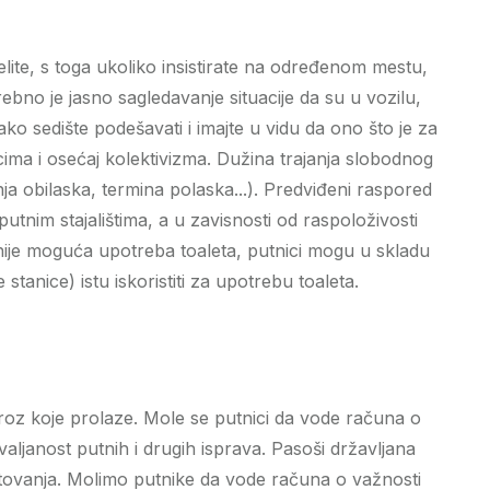
ite, s toga ukoliko insistirate na određenom mestu,
no je jasno sagledavanje situacije da su u vozilu,
ko sedište podešavati i imajte u vidu da ono što je za
ma i osećaj kolektivizma. Dužina trajanja slobodnog
ja obilaska, termina polaska...). Predviđeni raspored
tnim stajalištima, a u zavisnosti od raspoloživosti
a nije moguća upotreba toaleta, putnici mogu u skladu
anice) istu iskoristiti za upotrebu toaleta.
kroz koje prolaze. Mole se putnici da vode računa o
aljanost putnih i drugih isprava. Pasoši državljana
tovanja. Molimo putnike da vode računa o važnosti