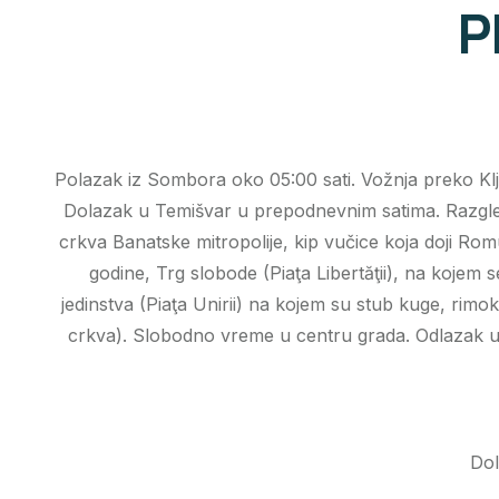
P
Polazak iz Sombora oko 05:00 sati. Vožnja preko Klj
Dolazak u Temišvar u prepodnevnim satima. Razgled
crkva Banatske mitropolije, kip vučice koja doji Rom
godine, Trg slobode (Piaţa Libertăţii), na kojem 
jedinstva (Piaţa Unirii) na kojem su stub kuge, rim
crkva). Slobodno vreme u centru grada. Odlazak u „
Dol