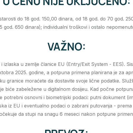
U CENU NIJE UKLJUČENO:
arosti do 18 god. 150,00 dinara, od 18 god. do 70 god. 250
5 god. 650 dinara); individualni troškovi i ostalo nepomenut
VAŽNO:
ka i izlaska u zemlje članice EU (Entry/Exit System - EES). S
tobra 2025. godine, a potpuna primena planirana je za apri
sku granice moraćete da dostavite svoje lične podatke. Služ
macije biće zabeležene u digitalnom dosijeu. Kad počne potp
e potrebni osnovni i biometrijski podaci: putni dokument (im
izlaska iz EU i eventualno podaci o zabrani putovanja - pre
se očekuje da stupi na snagu 6 meseci nakon potpune prime