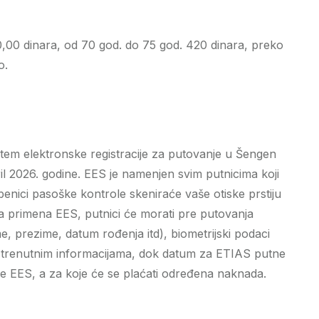
,00 dinara, od 70 god. do 75 god. 420 dinara, preko
o.
istem elektronske registracije za putovanje u Šengen
l 2026. godine. EES je namenjen svim putnicima koji
benici pasoške kontrole skeniraće vaše otiske prstiju
una primena EES, putnici će morati pre putovanja
e, prezime, datum rođenja itd), biometrijski podaci
ma trenutnim informacijama, dok datum za ETIAS putne
ne EES, a za koje će se plaćati određena naknada.