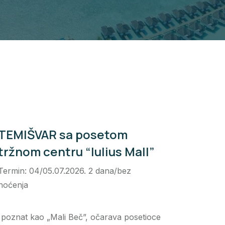
TEMIŠVAR sa posetom
tržnom centru “Iulius Mall”
Termin: 04/05.07.2026. 2 dana/bez
noćenja
, poznat kao
„Mali Beč”
, očarava posetioce