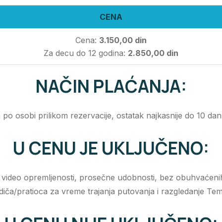
CENA
Cena:
3.150,00 din
Za decu do 12 godina:
2.850,00 din
NAČIN PLAĆANJA:
 po osobi prilikom rezervacije, ostatak najkasnije do 10 da
U CENU JE UKLJUČENO:
 video opremljenosti, prosečne udobnosti, bez obuhvaćenih u
a/pratioca za vreme trajanja putovanja i razgledanje Temi