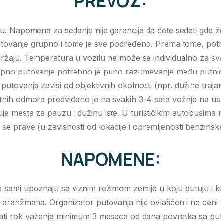
PREVOZ:
. Napomena za sedenje nije garancija da ćete sedeti gde žel
tovanje grupno i tome je sve podređeno. Prema tome, potreb
držaju. Temperatura u vozilu ne može se individualno za sva
grupno putovanje potrebno je puno razumevanje među putnici
tovanja zavisi od objektivnih okolnosti (npr. dužine trajan
tnih odmora predviđeno je na svakih 3-4 sata vožnje na uspu
đuje mesta za pauzu i dužinu iste. U turističikim autobusim
rave (u zavisnosti od lokacije i opremljenosti benzinske st
NAPOMENE:
a se sami upoznaju sa viznim režimom zemlje u koju putuju i 
 aranžmana. Organizator putovanja nije ovlašćen i ne ceni v
imati rok važenja minimum 3 meseca od dana povratka sa pu