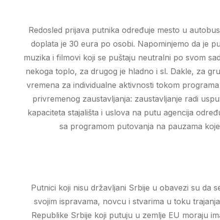
Redosled prijava putnika određuje mesto u autobusu
doplata je 30 eura po osobi. Napominjemo da je pu
muzika i filmovi koji se puštaju neutralni po svom sa
nekoga toplo, za drugog je hladno i sl. Dakle, za 
vremena za individualne aktivnosti tokom programa pu
privremenog zaustavljanja: zaustavljanje radi uspu
kapaciteta stajališta i uslova na putu agencija odre
sa programom putovanja na pauzama koje se p
Putnici koji nisu državljani Srbije u obavezi su d
svojim ispravama, novcu i stvarima u toku trajanja
Republike Srbije koji putuju u zemlje EU moraju 