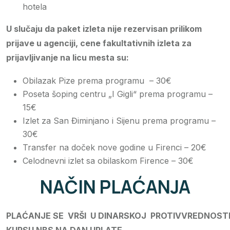
hotela
U slučaju da paket izleta nije rezervisan prilikom
prijave u agenciji, cene fakultativnih izleta za
prijavljivanje na licu mesta su:
Obilazak Pize prema programu – 30€
Poseta šoping centru „I Gigli“ prema programu –
15€
Izlet za San Điminjano i Sijenu prema programu –
30€
Transfer na doček nove godine u Firenci – 20€
Celodnevni izlet sa obilaskom Firence – 30€
NAČIN PLAĆANJA
PLA
Ć
ANJE
SE
VR
Š
I
U
DINARSKOJ
PROTIVVREDNOST