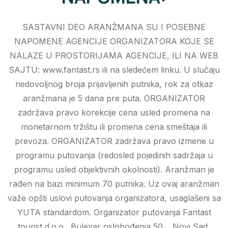
SASTAVNI DEO ARANŽMANA SU I POSEBNE
NAPOMENE AGENCIJE ORGANIZATORA KOJE SE
NALAZE U PROSTORIJAMA AGENCIJE, ILI NA WEB
SAJTU: www.fantast.rs ili na sledećem linku. U slučaju
nedovoljnog broja prijavljenih putnika, rok za otkaz
aranžmana je 5 dana pre puta. ORGANIZATOR
zadržava pravo korekcije cena usled promena na
monetarnom tržištu ili promena cena smeštaja ili
prevoza. ORGANIZATOR zadržava pravo izmene u
programu putovanja (redosled pojedinih sadržaja u
programu usled objektivnih okolnosti). Aranžman je
rađen na bazi minimum 70 putnika. Uz ovaj aranžman
važe opšti uslovi putovanja organizatora, usaglašeni sa
YUTA standardom. Organizator putovanja Fantast
tourist d.o.o., Bulevar oslobođenja 50. , Novi Sad,