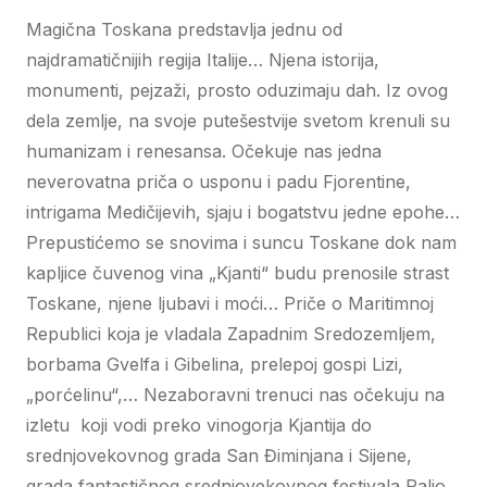
Magična Toskana predstavlja jednu od
najdramatičnijih regija Italije… Njena istorija,
monumenti, pejzaži, prosto oduzimaju dah. Iz ovog
dela zemlje, na svoje putešestvije svetom krenuli su
humanizam i renesansa. Očekuje nas jedna
neverovatna priča o usponu i padu Fjorentine,
intrigama Medičijevih, sjaju i bogatstvu jedne epohe…
Prepustićemo se snovima i suncu Toskane dok nam
kapljice čuvenog vina „Kjanti“ budu prenosile strast
Toskane, njene ljubavi i moći… Priče o Maritimnoj
Republici koja je vladala Zapadnim Sredozemljem,
borbama Gvelfa i Gibelina, prelepoj gospi Lizi,
„porćelinu“,… Nezaboravni trenuci nas očekuju na
izletu koji vodi preko vinogorja Kjantija do
srednjovekovnog grada San Điminjana i Sijene,
grada fantastičnog srednjovekovnog festivala Palio…