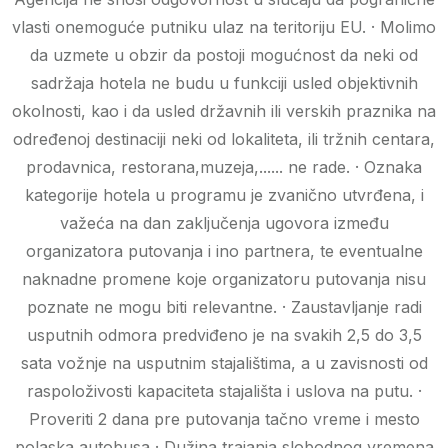
vlasti onemoguće putniku ulaz na teritoriju EU. · Molimo
da uzmete u obzir da postoji mogućnost da neki od
sadržaja hotela ne budu u funkciji usled objektivnih
okolnosti, kao i da usled državnih ili verskih praznika na
određenoj destinaciji neki od lokaliteta, ili tržnih centara,
prodavnica, restorana,muzeja,...... ne rade. · Oznaka
kategorije hotela u programu je zvanično utvrđena, i
važeća na dan zaključenja ugovora između
organizatora putovanja i ino partnera, te eventualne
naknadne promene koje organizatoru putovanja nisu
poznate ne mogu biti relevantne. · Zaustavljanje radi
usputnih odmora predviđeno je na svakih 2,5 do 3,5
sata vožnje na usputnim stajalištima, a u zavisnosti od
raspoloživosti kapaciteta stajališta i uslova na putu. ·
Proveriti 2 dana pre putovanja tačno vreme i mesto
polaska autobusa · Dužina trajanja slobodnog vremena