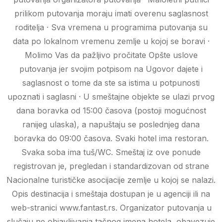
prilikom putovanja moraju imati overenu saglasnost
roditelja · Sva vremena u programima putovanja su
data po lokalnom vremenu zemlje u kojoj se boravi ·
Molimo Vas da pažljivo pročitate Opšte uslove
putovanja jer svojim potpisom na Ugovor dajete i
saglasnost o tome da ste sa istima u potpunosti
upoznati i saglasni · U smeštajne objekte se ulazi prvog
dana boravka od 15:00 časova (postoji mogućnost
ranijeg ulaska), a napuštaju se poslednjeg dana
boravka do 09:00 časova. Svaki hotel ima restoran.
Svaka soba ima tuš/WC. Smeštaj iz ove ponude
registrovan je, pregledan i standardizovan od strane
Nacionalne turističke asocijacije zemlje u kojoj se nalazi.
Opis destinacija i smeštaja dostupan je u agenciji ili na
web-stranici www.fantast.rs. Organizator putovanja u
slučaju ne objavljivanja tačnog imena hotela, obavezuje