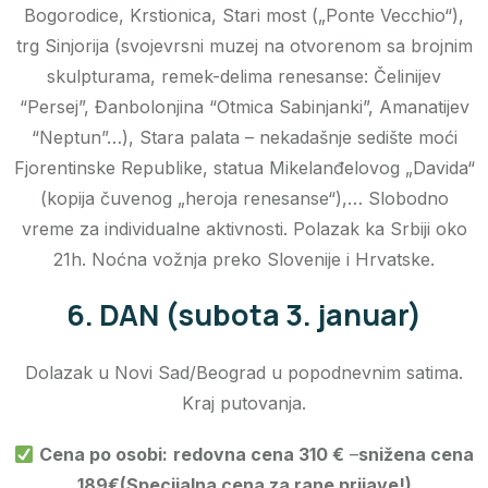
Bogorodice, Krstionica, Stari most („Ponte Vecchio“),
trg Sinjorija (svojevrsni muzej na otvorenom sa brojnim
skulpturama, remek-delima renesanse: Čelinijev
“Persej”, Đanbolonjina “Otmica Sabinjanki”, Amanatijev
“Neptun”…), Stara palata – nekadašnje sedište moći
Fjorentinske Republike, statua Mikelanđelovog „Davida“
(kopija čuvenog „heroja renesanse“),… Slobodno
vreme za individualne aktivnosti. Polazak ka Srbiji oko
21h. Noćna vožnja preko Slovenije i Hrvatske.
6. DAN (subota 3. januar)
Dolazak u Novi Sad/Beograd u popodnevnim satima.
Kraj putovanja.
Cena po osobi:
redovna cena 310
€
–
snižena cena
189€(Specijalna cena za rane prijave!)