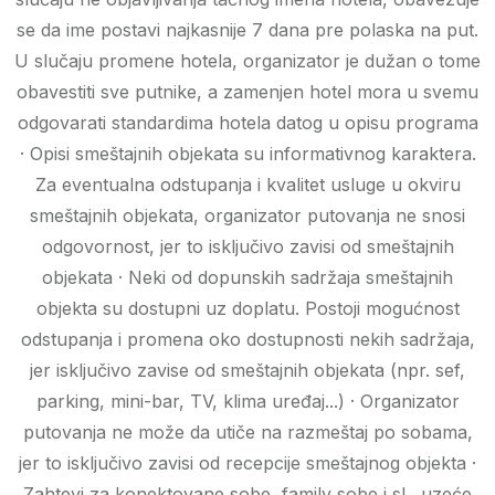
se da ime postavi najkasnije 7 dana pre polaska na put.
U slučaju promene hotela, organizator je dužan o tome
obavestiti sve putnike, a zamenjen hotel mora u svemu
odgovarati standardima hotela datog u opisu programa
· Opisi smeštajnih objekata su informativnog karaktera.
Za eventualna odstupanja i kvalitet usluge u okviru
smeštajnih objekata, organizator putovanja ne snosi
odgovornost, jer to isključivo zavisi od smeštajnih
objekata · Neki od dopunskih sadržaja smeštajnih
objekta su dostupni uz doplatu. Postoji mogućnost
odstupanja i promena oko dostupnosti nekih sadržaja,
jer isključivo zavise od smeštajnih objekata (npr. sef,
parking, mini-bar, TV, klima uređaj...) · Organizator
putovanja ne može da utiče na razmeštaj po sobama,
jer to isključivo zavisi od recepcije smeštajnog objekta ·
Zahtevi za konektovane sobe, family sobe i sl., uzeće