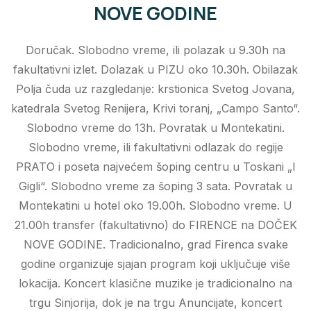
NOVE GODINE
Doručak. Slobodno vreme, ili polazak u 9.30h na
fakultativni izlet. Dolazak u PIZU oko 10.30h. Obilazak
Polja čuda uz razgledanje: krstionica Svetog Jovana,
katedrala Svetog Renijera, Krivi toranj, „Campo Santo“.
Slobodno vreme do 13h. Povratak u Montekatini.
Slobodno vreme, ili fakultativni odlazak do regije
PRATO i poseta najvećem šoping centru u Toskani „I
Gigli“. Slobodno vreme za šoping 3 sata. Povratak u
Montekatini u hotel oko 19.00h. Slobodno vreme. U
21.00h transfer (fakultativno) do FIRENCE na DOČEK
NOVE GODINE. Tradicionalno, grad Firenca svake
godine organizuje sjajan program koji uključuje više
lokacija. Koncert klasične muzike je tradicionalno na
trgu Sinjorija, dok je na trgu Anuncijate, koncert