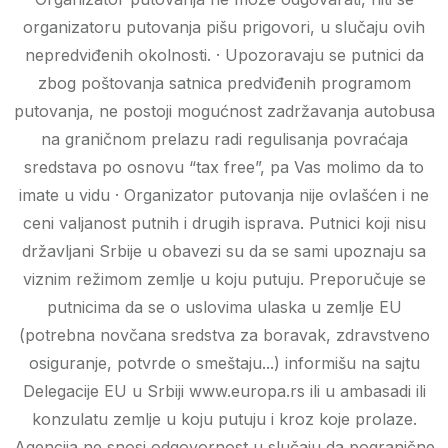
organizatoru putovanja pišu prigovori, u slučaju ovih
nepredviđenih okolnosti. · Upozoravaju se putnici da
zbog poštovanja satnica predviđenih programom
putovanja, ne postoji mogućnost zadržavanja autobusa
na graničnom prelazu radi regulisanja povraćaja
sredstava po osnovu “tax free”, pa Vas molimo da to
imate u vidu · Organizator putovanja nije ovlašćen i ne
ceni valjanost putnih i drugih isprava. Putnici koji nisu
državljani Srbije u obavezi su da se sami upoznaju sa
viznim režimom zemlje u koju putuju. Preporučuje se
putnicima da se o uslovima ulaska u zemlje EU
(potrebna novčana sredstva za boravak, zdravstveno
osiguranje, potvrde o smeštaju...) informišu na sajtu
Delegacije EU u Srbiji www.europa.rs ili u ambasadi ili
konzulatu zemlje u koju putuju i kroz koje prolaze.
Agencija ne snosi odgovornost u slučaju da pogranične