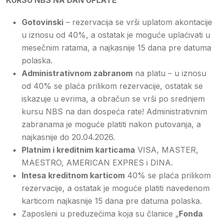
KURSU NBS
NA
DAN
UPLATE
Gotovinski
– rezervacija se vrši uplatom akontacije
u iznosu od 40%, a ostatak je moguće uplaćivati u
mesečnim ratama, a najkasnije 15 dana pre datuma
polaska.
Administrativnom zabranom
na platu – u iznosu
od 40% se plaća prilikom rezervacije, ostatak se
iskazuje u evrima, a obračun se vrši po srednjem
kursu NBS na dan dospeća rate! Administrativnim
zabranama je moguće platiti nakon putovanja, a
najkasnije do 20.04.2026.
Platnim i kreditnim karticama
VISA, MASTER,
MAESTRO, AMERICAN EXPRES i DINA.
Intesa kreditnom karticom
40% se plaća prilikom
rezervacije, a ostatak je moguće platiti navedenom
karticom najkasnije 15 dana pre datuma polaska.
Zaposleni u preduzećima koja su članice „
Fonda