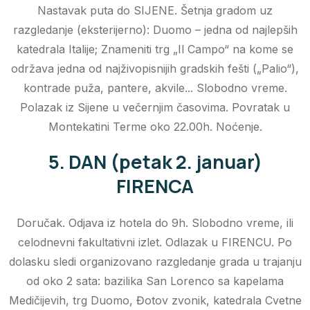
Nastavak puta do SIJENE. Šetnja gradom uz
razgledanje (eksterijerno): Duomo – jedna od najlepših
katedrala Italije; Znameniti trg „Il Campo“ na kome se
održava jedna od najživopisnijih gradskih fešti („Palio“),
kontrade puža, pantere, akvile... Slobodno vreme.
Polazak iz Sijene u večernjim časovima. Povratak u
Montekatini Terme oko 22.00h. Noćenje.
5. DAN (petak 2. januar)
FIRENCA
Doručak. Odjava iz hotela do 9h. Slobodno vreme, ili
celodnevni fakultativni izlet. Odlazak u FIRENCU. Po
dolasku sledi organizovano razgledanje grada u trajanju
od oko 2 sata: bazilika San Lorenco sa kapelama
Medičijevih, trg Duomo, Đotov zvonik, katedrala Cvetne