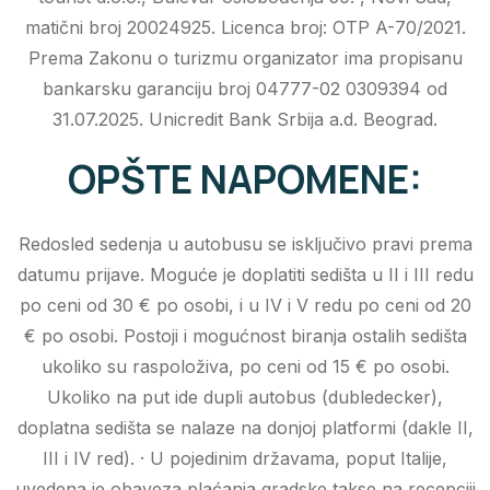
matični broj 20024925. Licenca broj: OTP A-70/2021.
Prema Zakonu o turizmu organizator ima propisanu
bankarsku garanciju broj 04777-02 0309394 od
31.07.2025. Unicredit Bank Srbija a.d. Beograd.
OPŠTE NAPOMENE:
Redosled sedenja u autobusu se isključivo pravi prema
datumu prijave. Moguće je doplatiti sedišta u II i III redu
po ceni od 30 € po osobi, i u IV i V redu po ceni od 20
€ po osobi. Postoji i mogućnost biranja ostalih sedišta
ukoliko su raspoloživa, po ceni od 15 € po osobi.
Ukoliko na put ide dupli autobus (dubledecker),
doplatna sedišta se nalaze na donjoj platformi (dakle II,
III i IV red). · U pojedinim državama, poput Italije,
uvedena je obaveza plaćanja gradske takse na recepciji