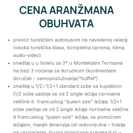
CENA ARANŽMANA
OBUHVATA
prevoz turističkim autobusom na navedenoj relaciji
(visoka turistička klasa, kompletna oprema, klima,
audio-video)
smeštaj u u hotelu sa 3* u Montekatini Termama
na bazi 3 noćenja sa doručkom (kontinentalni
doručak – samoposluživanje/“buffet“)
smeštaj u 1/2 i 1/2+1 standard sobe sa kupatilom
(1/2 sobe sastoje se od 2 single ležaja normalne
veličine ili francuskog ’’queen size’’ ležaja; 1/2+1
sobe sastoje se od 2 single ležaja normalne veličine
ili francuskog ’’queen size’’ ležaja, sa pomoćnim
ležajem, manjih dimenzija od redovna dva – fotelja
na razvlačenje, forma pomoćnog kreveta ili sl. –