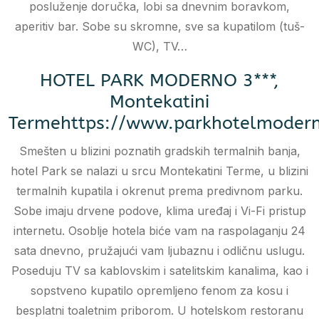
posluženje doručka, lobi sa dnevnim boravkom,
aperitiv bar. Sobe su skromne, sve sa kupatilom (tuš-
WC), TV…
HOTEL PARK MODERNO 3***,
Montekatini
Termehttps://www.parkhotelmodern
Smešten u blizini poznatih gradskih termalnih banja,
hotel Park se nalazi u srcu Montekatini Terme, u blizini
termalnih kupatila i okrenut prema predivnom parku.
Sobe imaju drvene podove, klima uređaj i Vi-Fi pristup
internetu. Osoblje hotela biće vam na raspolaganju 24
sata dnevno, pružajući vam ljubaznu i odličnu uslugu.
Poseduju TV sa kablovskim i satelitskim kanalima, kao i
sopstveno kupatilo opremljeno fenom za kosu i
besplatni toaletnim priborom. U hotelskom restoranu