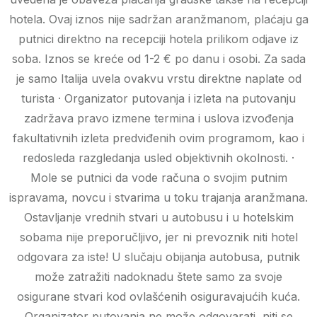
hotela. Ovaj iznos nije sadržan aranžmanom, plaćaju ga
putnici direktno na recepciji hotela prilikom odjave iz
soba. Iznos se kreće od 1-2 € po danu i osobi. Za sada
je samo Italija uvela ovakvu vrstu direktne naplate od
turista · Organizator putovanja i izleta na putovanju
zadržava pravo izmene termina i uslova izvođenja
fakultativnih izleta predviđenih ovim programom, kao i
redosleda razgledanja usled objektivnih okolnosti. ·
Mole se putnici da vode računa o svojim putnim
ispravama, novcu i stvarima u toku trajanja aranžmana.
Ostavljanje vrednih stvari u autobusu i u hotelskim
sobama nije preporučljivo, jer ni prevoznik niti hotel
odgovara za iste! U slučaju obijanja autobusa, putnik
može zatražiti nadoknadu štete samo za svoje
osigurane stvari kod ovlašćenih osiguravajućih kuća.
Organizator putovanja ne može odgovarati, niti se