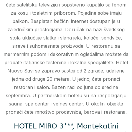
ćete satelitsku televiziju i sopstveno kupatilo sa fenom
za kosu i toaletnim priborom. Pojedine sobe imaju
balkon. Besplatan bežični internet dostupan je u
zajedničkim prostorijama. Doručak na bazi švedskog
stola uključuje slatka i slana jela, kolače, sendviče,
sireve i suhomesnate proizvode. U restoranu sa
mermernim podom i dekorativnim ogledalima možete da
probate italijanske testenine i lokalne specijalitete. Hotel
Nuovo Savi se zapravo sastoji od 2 zgrade, udaljene
jedna od druge 20 metara. U jednoj ćete pronaći
restoran i salon. Bazen radi od juna do sredine
septembra. U partnerskom hotelu su na raspolaganju
sauna, spa centar i velnes centar. U okolini objekta
pronaći ćete mnoštvo prodavnica, barova i restorana.
HOTEL MIRO 3***, Montekatini