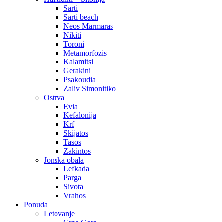
Sarti
Sarti beach
Neos Marmaras
Nikiti
Toroni
Metamorfozis
Kalamitsi
Gerakini
Psakoudia
Zaliv Simonitiko
Ostrva
Evia
Kefalonija
Krf
Skijatos
Tasos
Zakintos
Jonska obala
Lefkada
Parga
Sivota
Vrahos
Ponuda
Letovanje