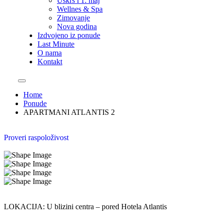
Uskrs i 1. maj
Wellnes & Spa
Zimovanje
Nova godina
Izdvojeno iz ponude
Last Minute
O nama
Kontakt
Home
Ponude
APARTMANI ATLANTIS 2
Proveri raspoloživost
LOKACIJA: U blizini centra – pored Hotela Atlantis