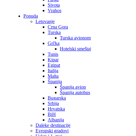
Sivota
Vrahos
Ponuda
Letovanje
Crna Gora
Turska
Turska avionom
Grčka
Hotelski smeštaj
Tunis
Kipar
Egipat
Italija
Malta
Španija
Španija avion
Španija autobus
Bugarska
Srbija
Hrvatska
BiH
Albanija
Daleke destinacije
Evropski gradovi