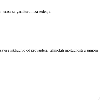
 terase sa garniturom za sedenje.
že zavise isključivo od provajdera, tehničkih mogućnosti u samom