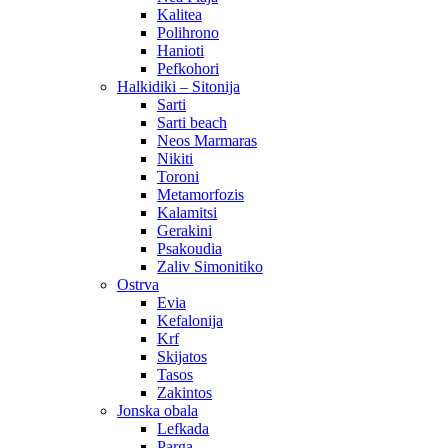
Kalitea
Polihrono
Hanioti
Pefkohori
Halkidiki – Sitonija
Sarti
Sarti beach
Neos Marmaras
Nikiti
Toroni
Metamorfozis
Kalamitsi
Gerakini
Psakoudia
Zaliv Simonitiko
Ostrva
Evia
Kefalonija
Krf
Skijatos
Tasos
Zakintos
Jonska obala
Lefkada
Parga