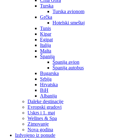
Crna Gora
Turska
Turska avionom
Grčka
Hotelski smeštaj
Tunis
Kipar
Egipat
Italija
Malta
Španija
Španija avion
Španija autobus
Bugarska
Srbija
Hrvatska
BiH
Albanija
Daleke destinacije
Evropski gradovi
Uskrs i 1. maj
Wellnes & Spa
Zimovanje
Nova godina
Izdvojeno iz ponude