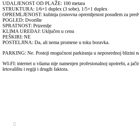
UDALJENOST OD PLAŽE: 100 metara
STRUKTURA: 1/6+1 duplex (3 sobe), 1/5+1 duplex
OPREMLJENOST: kuhinja (osnovna opremljenost posuđem za predviđen b
POGLED: Dvorište
SPRATNOST: Prizemlje
KLIMA UREĐAJ: Uključen u cenu
PEŠKIRI: NE
POSTELJINA: Da, ali nema promene u toku boravka.
PARKING: Ne. Postoji mogućnost parkiranja u neposrednoj blizini na
WI-FI: internet u vilama nije namenjen profesionalnoj upotrebi, a jači
letovalištu i regiji i drugih faktora.