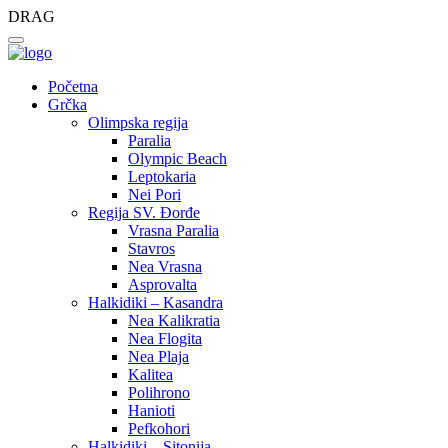
DRAG
Početna
Grčka
Olimpska regija
Paralia
Olympic Beach
Leptokaria
Nei Pori
Regija SV. Đorđe
Vrasna Paralia
Stavros
Nea Vrasna
Asprovalta
Halkidiki – Kasandra
Nea Kalikratia
Nea Flogita
Nea Plaja
Kalitea
Polihrono
Hanioti
Pefkohori
Halkidiki – Sitonija