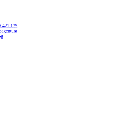
5 421 175
bagentura
og