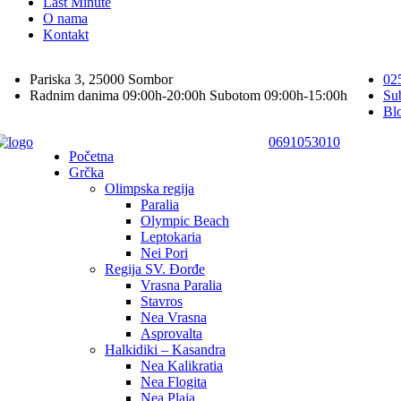
Last Minute
O nama
Kontakt
Pariska 3, 25000 Sombor
02
Radnim danima 09:00h-20:00h Subotom 09:00h-15:00h
Su
Bl
0691053010
Početna
Grčka
Olimpska regija
Paralia
Olympic Beach
Leptokaria
Nei Pori
Regija SV. Đorđe
Vrasna Paralia
Stavros
Nea Vrasna
Asprovalta
Halkidiki – Kasandra
Nea Kalikratia
Nea Flogita
Nea Plaja