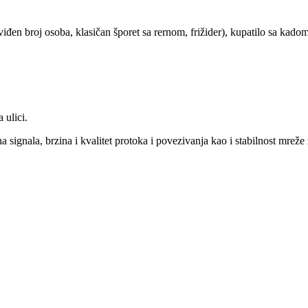
roj osoba, klasičan šporet sa rernom, frižider), kupatilo sa kadom,
 ulici.
na signala, brzina i kvalitet protoka i povezivanja kao i stabilnost mre