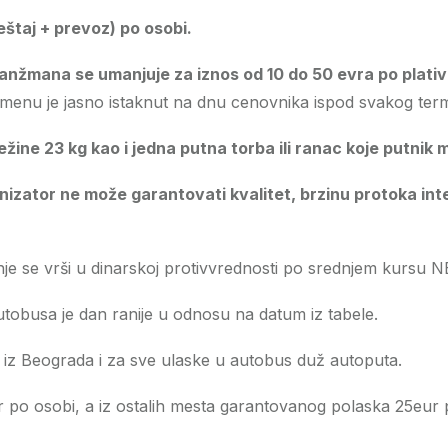
štaj + prevoz) po osobi.
nžmana se umanjuje za iznos od 10 do 50 evra po plativo
menu je jasno istaknut na dnu cenovnika ispod svakog term
ežine 23 kg kao i jedna putna torba ili ranac koje putnik 
nizator ne može garantovati kvalitet, brzinu protoka int
e se vrši u dinarskoj protivvrednosti po srednjem kursu N
tobusa je dan ranije u odnosu na datum iz tabele.
iz Beograda i za sve ulaske u autobus duž autoputa.
 po osobi, a iz ostalih mesta garantovanog polaska 25eur 