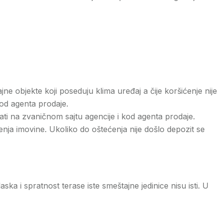
 objekte koji poseduju klima uređaj a čije koršićenje nije
kod agenta prodaje.
ati na zvaničnom sajtu agencije i kod agenta prodaje.
enja imovine. Ukoliko do oštećenja nije došlo depozit se
a i spratnost terase iste smeštajne jedinice nisu isti. U