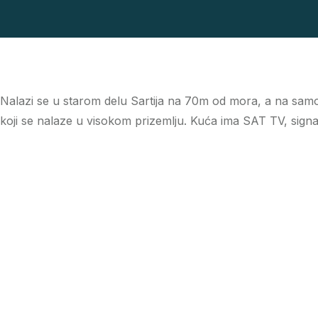
Nalazi se u starom delu Sartija na 70m od mora, a na samo 
koji se nalaze u visokom prizemlju. Kuća ima SAT TV, signal