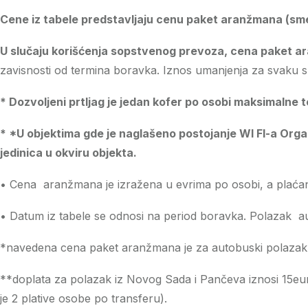
Cene iz tabele predstavljaju cenu paket aranžmana (sme
U slučaju korišćenja sopstvenog prevoza, cena paket ara
zavisnosti od termina boravka. Iznos umanjenja za svaku s
* Dozvoljeni prtljag je jedan kofer po osobi maksimalne t
* *U objektima gde je naglašeno postojanje WI FI-a Orga
jedinica u okviru objekta.
• Cena aranžmana je izražena u evrima po osobi, a plaćanj
• Datum iz tabele se odnosi na period boravka. Polazak au
*navedena cena paket aranžmana je za autobuski polazak 
**doplata za polazak iz Novog Sada i Pančeva iznosi 15eur
je 2 plative osobe po transferu).