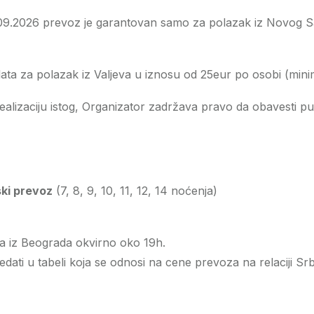
.09.2026 prevoz je garantovan samo za polazak iz Novog S
ta za polazak iz Valjeva u iznosu od 25eur po osobi (minima
alizaciju istog, Organizator zadržava pravo da obavesti pu
ki prevoz
(7, 8, 9, 10, 11, 12, 14 noćenja)
a iz Beograda okvirno oko 19h.
ti u tabeli koja se odnosi na cene prevoza na relaciji Srbi