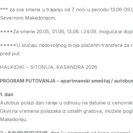
*** za sve smene u trajanju od 7 noći u periodu 13.06-09
Severnom Makedonijom.
****Za smene 20.05, 01.06, 13.06. i 24.09. moguća je dopla
*****U slučaju nedovoljnog broja plaćenih transfera za re
pred put.
HALKIDIKI – SITONIJA, KASANDRA 2026
PROGRAM PUTOVANJA – apartmanski smeštaj / autobus
1. dan
Autobus polazi dan ranije u odnosu na datume iz cenovnik
Okvirna vremena polazaka iz ostalih gradova, možete pogleda
Makedoniju.