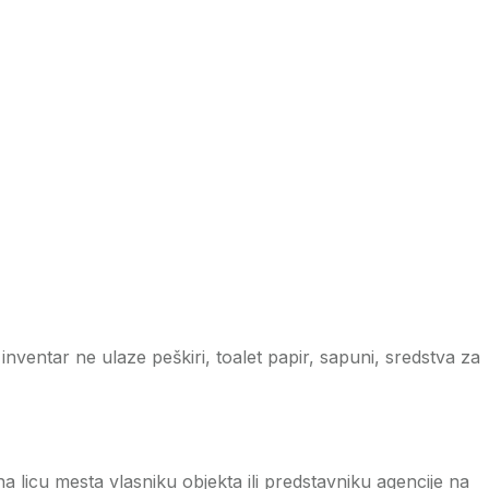
ventar ne ulaze peškiri, toalet papir, sapuni, sredstva za
a licu mesta vlasniku objekta ili predstavniku agencije na