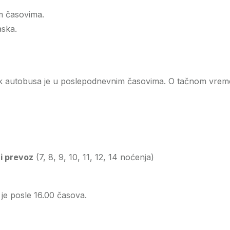
m časovima.
aska.
k autobusa je u poslepodnevnim časovima. O tačnom vremen
i prevoz
(7, 8, 9, 10, 11, 12, 14 noćenja)
 je posle 16.00 časova.