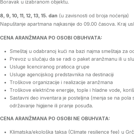
Boravak u izabranom objektu.
8, 9, 10, 11, 12, 13, 15. dan
(u zavisnosti od broja noćenja)
Napuštanje apartmana najkasnije do 09.00 časova. Kraj us
CENA ARANŽMANA PO OSOBI OBUHVATA:
Smeštaj u odabranoj kući na bazi najma smeštaja za od
Prevoz u slučaju da se radi o paket aranžmanu ili u s
Usluge licenciranog pratioca grupe
Usluge agencijskog predstavnika na destinaciji
Troškove organizacije i realizacije aranžmana
Troškove električne energije, tople i hladne vode, kor
Sastavni deo inventara je posteljina (menja se na pola
održavanje higijene ili pranje posuđa.
CENA ARANŽMANA PO OSOBI NE OBUHVATA:
Klimatska/ekološka taksa (Climate resilience fee) u Grč