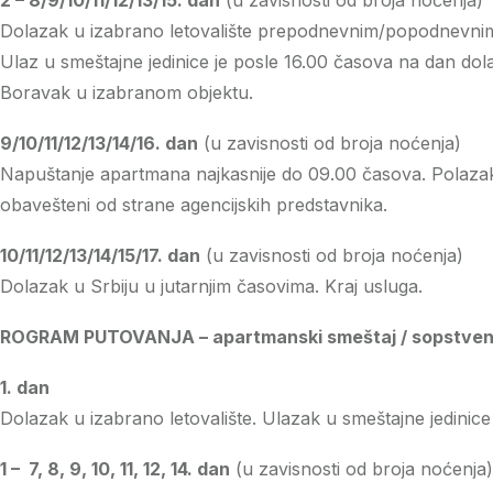
2 – 8/9/10/11/12/13/15. dan
(u zavisnosti od broja noćenja)
Dolazak u izabrano letovalište prepodnevnim/popodnevni
Ulaz u smeštajne jedinice je posle 16.00 časova na dan dol
Boravak u izabranom objektu.
9/10/11/12/13/14/16. dan
(u zavisnosti od broja noćenja)
Napuštanje apartmana najkasnije do 09.00 časova. Polaza
obavešteni od strane agencijskih predstavnika.
10/11/12/13/14/15/17. dan
(u zavisnosti od broja noćenja)
Dolazak u Srbiju u jutarnjim časovima. Kraj usluga.
ROGRAM PUTOVANJA – apartmanski smeštaj / sopstven
1. dan
Dolazak u izabrano letovalište. Ulazak u smeštajne jedinice
1 – 7, 8, 9, 10, 11, 12, 14. dan
(u zavisnosti od broja noćenja)