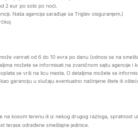
 od 2 eur po sobi po noći.
ciji. Naša agencija sarađuje sa Triglav osiguranjem.)
rčkoj
že varirati od 6 do 10 evra po danu (odnosi se na smeštajne
aljima možete se informisati na zvaničnom sajtu agencije i 
plata se vrši na licu mesta. O detaljima možete se informis
ao garanciju u slučaju eventualno načinjene štete ili ošteć
a kosom terenu ili iz nekog drugog razloga, spratnost ulask
t terase određene smeštajne jedinice.