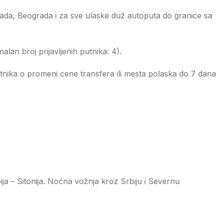
ada, Beograda i za sve ulaske duž autoputa do granice sa
lan broj prijavljenih putnika: 4).
tnika o promeni cene transfera ili mesta polaska do 7 dana
ja – Sitonija. Noćna vožnja kroz Srbiju i Severnu