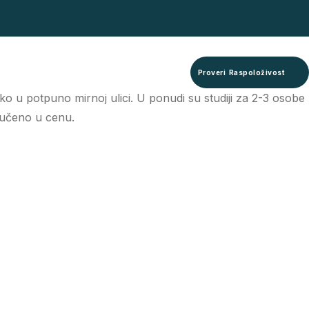
Proveri Raspoloživost
o u potpuno mirnoj ulici. U ponudi su studiji za 2-3 osobe
ljučeno u cenu.