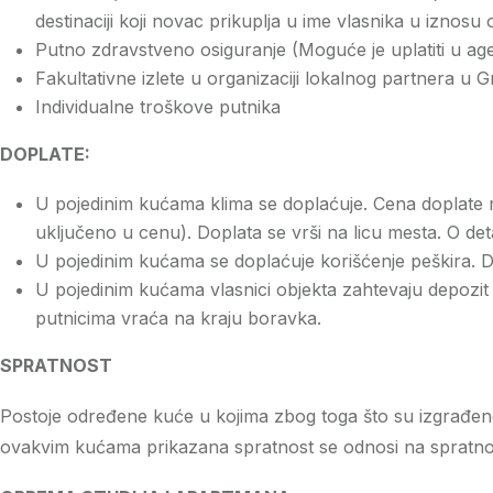
destinaciji koji novac prikuplja u ime vlasnika u iznosu
Putno zdravstveno osiguranje (Moguće je uplatiti u agen
Fakultativne izlete u organizaciji lokalnog partnera u G
Individualne troškove putnika
DOPLATE:
U pojedinim kućama klima se doplaćuje. Cena doplate mo
uključeno u cenu). Doplata se vrši na licu mesta. O det
U pojedinim kućama se doplaćuje korišćenje peškira. Do
U pojedinim kućama vlasnici objekta zahtevaju depozit k
putnicima vraća na kraju boravka.
SPRATNOST
Postoje određene kuće u kojima zbog toga što su izgrađene n
ovakvim kućama prikazana spratnost se odnosi na spratnos