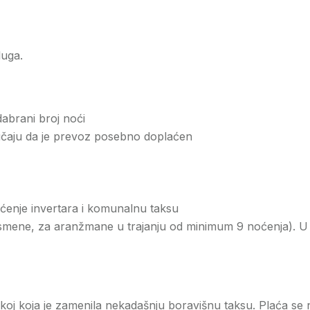
luga.
abrani broj noći
lučaju da je prevoz posebno doplaćen
išćenje invertara i komunalnu taksu
 smene, za aranžmane u trajanju od minimum 9 noćenja). U in
koj koja je zamenila nekadašnju boravišnu taksu. Plaća se n