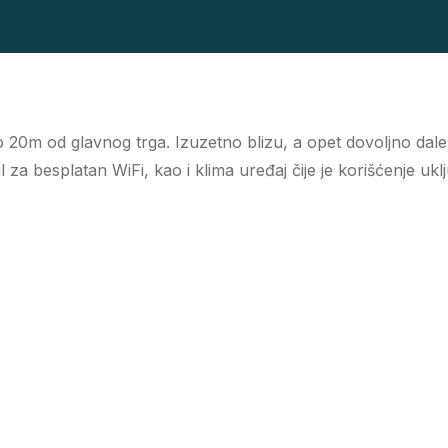
20m od glavnog trga. Izuzetno blizu, a opet dovoljno dalek
 za besplatan WiFi, kao i klima uređaj čije je korišćenje uk