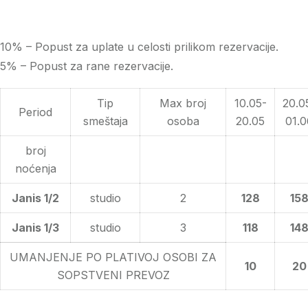
10% – Popust za uplate u celosti prilikom rezervacije.
5% – Popust za rane rezervacije.
Tip
Max broj
10.05-
20.0
Period
smeštaja
osoba
20.05
01.0
broj
noćenja
Janis 1/2
studio
2
128
15
Janis 1/3
studio
3
118
14
UMANJENJE PO PLATIVOJ OSOBI ZA
10
20
SOPSTVENI PREVOZ