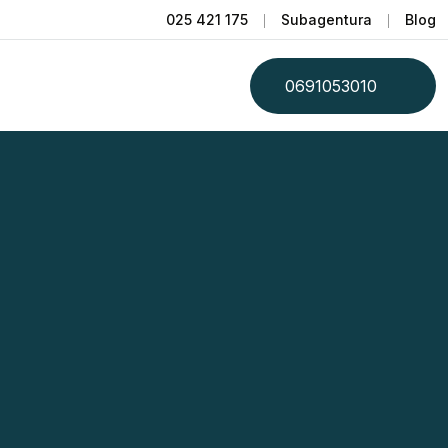
025 421 175
Subagentura
Blog
0691053010