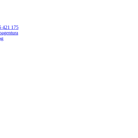
5 421 175
bagentura
og