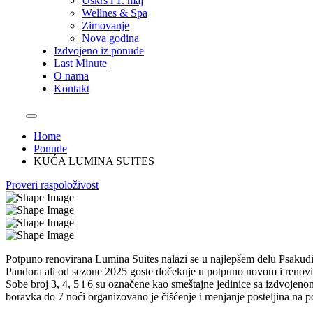
Uskrs i 1. maj
Wellnes & Spa
Zimovanje
Nova godina
Izdvojeno iz ponude
Last Minute
O nama
Kontakt
Home
Ponude
KUĆA LUMINA SUITES
Proveri raspoloživost
Potpuno renovirana Lumina Suites nalazi se u najlepšem delu Psakudi
Pandora ali od sezone 2025 goste dočekuje u potpuno novom i renovira
Sobe broj 3, 4, 5 i 6 su označene kao smeštajne jedinice sa izdvojenom
boravka do 7 noći organizovano je čišćenje i menjanje posteljina na p