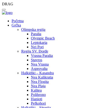
DRAG
Početna
Grčka
Olimpska regija
Paralia
Olympic Beach
Leptokaria
Nei Pori
Regija SV. Đorđe
Vrasna Paralia
Stavros
Nea Vrasna
Asprovalta
Halkidiki – Kasandra
Nea Kalikratia
Nea Flogita
Nea Plaja
Kalitea
Polihrono
Hanioti
Pefkohori
Halkidiki – Sitonija