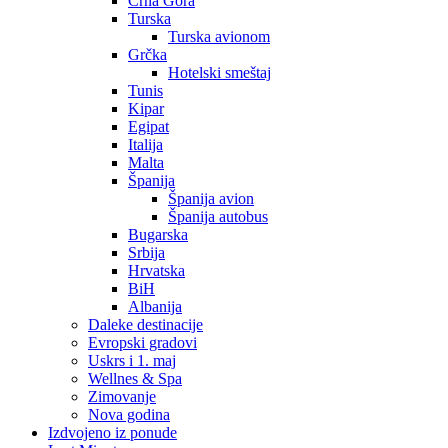
Crna Gora
Turska
Turska avionom
Grčka
Hotelski smeštaj
Tunis
Kipar
Egipat
Italija
Malta
Španija
Španija avion
Španija autobus
Bugarska
Srbija
Hrvatska
BiH
Albanija
Daleke destinacije
Evropski gradovi
Uskrs i 1. maj
Wellnes & Spa
Zimovanje
Nova godina
Izdvojeno iz ponude