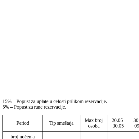
15% – Popust za uplate u celosti prilikom rezervacije.
5% – Popust za rane rezervacije.
Max broj
20.05-
30
Period
Tip smeštaja
osoba
30.05
09
broj noćenja