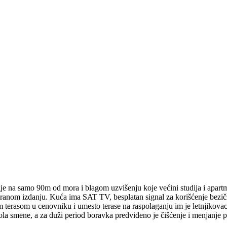
je na samo 90m od mora i blagom uzvišenju koje većini studija i apar
nom izdanju. Kuća ima SAT TV, besplatan signal za korišćenje bezičnog
 terasom u cenovniku i umesto terase na raspolaganju im je letnjikovac 
ola smene, a za duži period boravka predviđeno je čišćenje i menjanje p