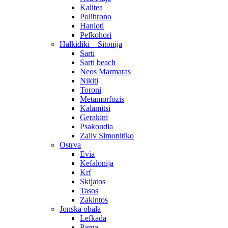
Kalitea
Polihrono
Hanioti
Pefkohori
Halkidiki – Sitonija
Sarti
Sarti beach
Neos Marmaras
Nikiti
Toroni
Metamorfozis
Kalamitsi
Gerakini
Psakoudia
Zaliv Simonitiko
Ostrva
Evia
Kefalonija
Krf
Skijatos
Tasos
Zakintos
Jonska obala
Lefkada
Parga