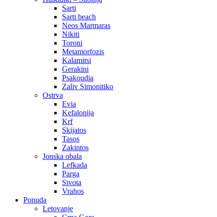
Sarti
Sarti beach
Neos Marmaras
Nikiti
Toroni
Metamorfozis
Kalamitsi
Gerakini
Psakoudia
Zaliv Simonitiko
Ostrva
Evia
Kefalonija
Krf
Skijatos
Tasos
Zakintos
Jonska obala
Lefkada
Parga
Sivota
Vrahos
Ponuda
Letovanje