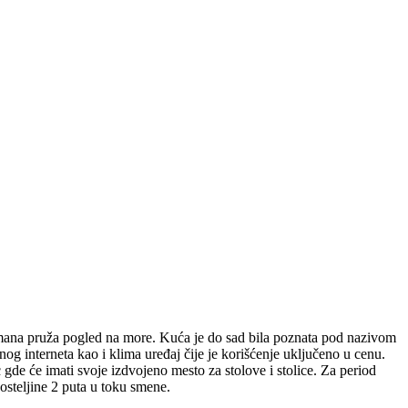
tmana pruža pogled na more. Kuća je do sad bila poznata pod nazivom
 interneta kao i klima uređaj čije je korišćenje uključeno u cenu.
gde će imati svoje izdvojeno mesto za stolove i stolice. Za period
osteljine 2 puta u toku smene.