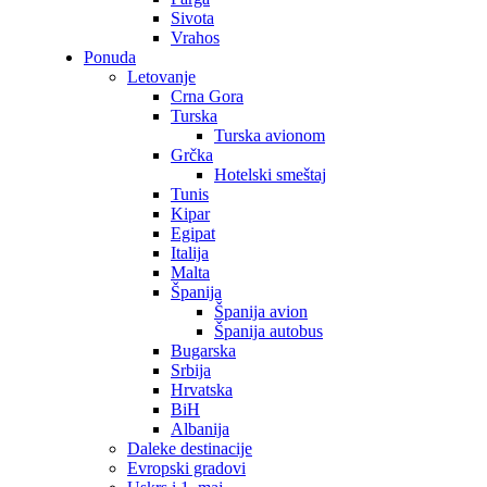
Sivota
Vrahos
Ponuda
Letovanje
Crna Gora
Turska
Turska avionom
Grčka
Hotelski smeštaj
Tunis
Kipar
Egipat
Italija
Malta
Španija
Španija avion
Španija autobus
Bugarska
Srbija
Hrvatska
BiH
Albanija
Daleke destinacije
Evropski gradovi