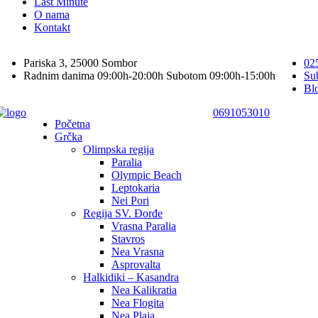
Last Minute
O nama
Kontakt
Pariska 3, 25000 Sombor
02
Radnim danima 09:00h-20:00h Subotom 09:00h-15:00h
Su
Bl
0691053010
Početna
Grčka
Olimpska regija
Paralia
Olympic Beach
Leptokaria
Nei Pori
Regija SV. Đorđe
Vrasna Paralia
Stavros
Nea Vrasna
Asprovalta
Halkidiki – Kasandra
Nea Kalikratia
Nea Flogita
Nea Plaja