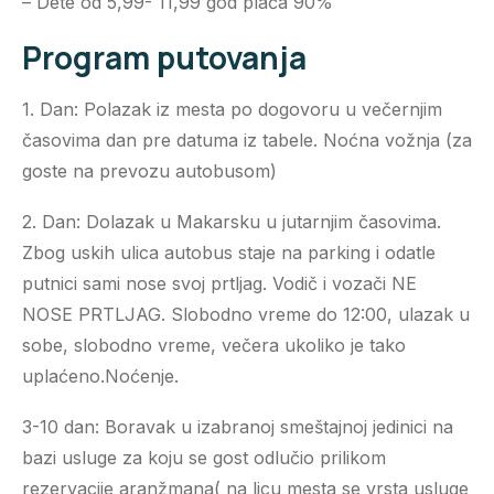
– Dete od 5,99- 11,99 god plaća 90%
Program putovanja
1. Dan: Polazak iz mesta po dogovoru u večernjim
časovima dan pre datuma iz tabele. Noćna vožnja (za
goste na prevozu autobusom)
2. Dan: Dolazak u Makarsku u jutarnjim časovima.
Zbog uskih ulica autobus staje na parking i odatle
putnici sami nose svoj prtljag. Vodič i vozači NE
NOSE PRTLJAG. Slobodno vreme do 12:00, ulazak u
sobe, slobodno vreme, večera ukoliko je tako
uplaćeno.Noćenje.
3-10 dan: Boravak u izabranoj smeštajnoj jedinici na
bazi usluge za koju se gost odlučio prilikom
rezervacije aranžmana( na licu mesta se vrsta usluge