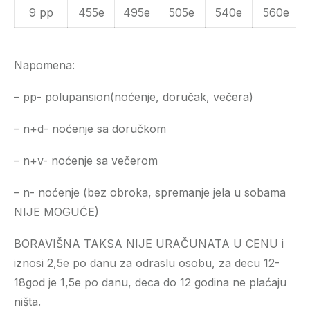
9 pp
455e
495e
505e
540e
560e
Napomena:
– pp- polupansion(noćenje, doručak, večera)
– n+d- noćenje sa doručkom
– n+v- noćenje sa večerom
– n- noćenje (bez obroka, spremanje jela u sobama
NIJE MOGUĆE)
BORAVIŠNA TAKSA NIJE URAČUNATA U CENU i
iznosi 2,5e po danu za odraslu osobu, za decu 12-
18god je 1,5e po danu, deca do 12 godina ne plaćaju
ništa.