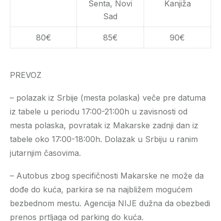
Senta, Novi
Kanjiža
Sad
80€
85€
90€
PREVOZ
– polazak iz Srbije (mesta polaska) veče pre datuma
iz tabele u periodu 17:00-21:00h u zavisnosti od
mesta polaska, povratak iz Makarske zadnji dan iz
tabele oko 17:00-18:00h. Dolazak u Srbiju u ranim
jutarnjim časovima.
– Autobus zbog specifičnosti Makarske ne može da
dođe do kuća, parkira se na najbližem mogućem
bezbednom mestu. Agencija NIJE dužna da obezbedi
prenos prtljaga od parking do kuća.