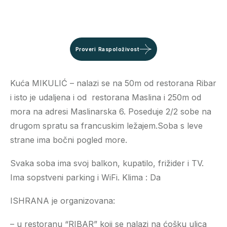
Proveri Raspoloživost
Kuća MIKULIĆ – nalazi se na 50m od restorana Ribar
i isto je udaljena i od restorana Maslina i 250m od
mora na adresi Maslinarska 6. Poseduje 2/2 sobe na
drugom spratu sa francuskim ležajem.Soba s leve
strane ima bočni pogled more.
Svaka soba ima svoj balkon, kupatilo, frižider i TV.
Ima sopstveni parking i WiFi. Klima : Da
ISHRANA je organizovana:
– u restoranu “RIBAR” koji se nalazi na ćošku ulica