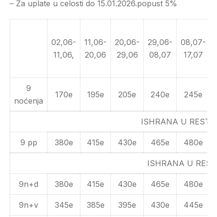
– Za uplate u celosti do 15.01.2026.popust 5%
02,06-
11,06-
20,06-
29,06-
08,07-
11,06,
20,06
29,06
08,07
17,07
9
170e
195e
205e
240e
245e
noćenja
ISHRANA U REST
9 pp
380e
415e
430e
465e
480e
ISHRANA U RES
9n+d
380e
415e
430e
465e
480e
9n+v
345e
385e
395e
430e
445e