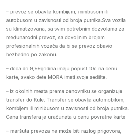
– prevoz se obavlja kombijem, minibusom ili
autobusom u zavisnosti od broja putnika.Sva vozila
su klimatizovana, sa svim potrebnim dozvolama za
međunarodni prevoz, sa dovoljnim brojem
profesionalnih vozača da bi se prevoz obavio
bezbedno po zakonu.
– deca do 9,99godina imaju popust 10e na cenu
karte, svako dete MORA imati svoje sedište.
– iz okolnih mesta prema cenovniku se organizuje
transfer do Kule. Transfer se obavlja automobilom,
kombijem ili minibusom u zavisnosti od broja putnika.
Cena transfera je uračunata u cenu povratne karte
– maršuta prevoza ne može biti razlog prigovora,