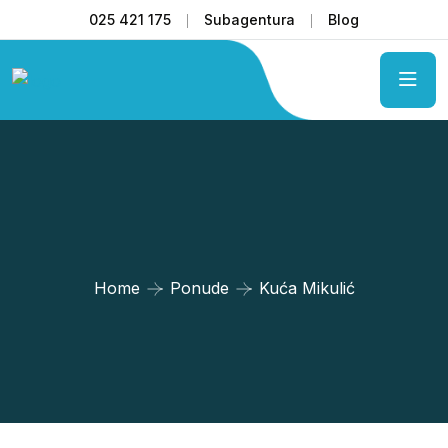
025 421 175
Subagentura
Blog
Home
Ponude
Kuća Mikulić