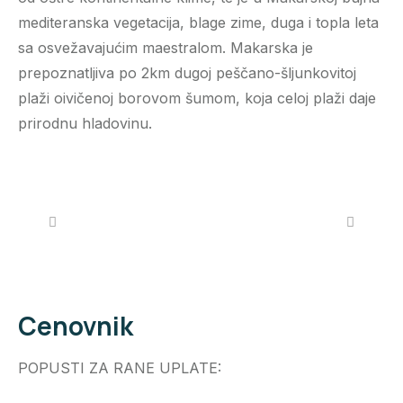
mediteranska vegetacija, blage zime, duga i topla leta
sa osvežavajućim maestralom. Makarska je
prepoznatljiva po 2km dugoj peščano-šljunkovitoj
plaži oivičenoj borovom šumom, koja celoj plaži daje
prirodnu hladovinu.
Cenovnik
POPUSTI ZA RANE UPLATE: