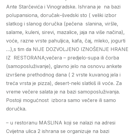
Ante Starčevića i Vinogradske. Ishrana je na bazi
polupansiona, doručak–švedski sto ( veliki izbor
slatkog i slanog doručka (pečena slanina, viršle,
salame, kuleni, sirevi, mazalice, jaja na više načina),
voće, razne vrste pahuljica, kafa, čaj, mleko, jogurti
…),s tim da NIJE DOZVOLJENO IZNOŠENJE HRANE
IZ RESTORANA;večera – predjelo-supa ili čorba
(samoposluživanje), glavno jelo na osnovu ankete
izvršene prethodnog dana ( 2 vrste kuvanog jela i
treća vrsta je pizza), desert-neki slatkiš ili voće. Za
vreme večere salata je na bazi samoposluživanja.
Postoji mogućnost izbora samo večere ili samo
doručka.
– u restoranu MASLINA koji se nalazi na adresi
Cvijetna ulica 2 ishrana se organizuje na bazi