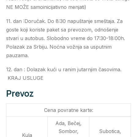
NE MOŽE samoinicijativno menjati)
11. dan :Doručak. Do 8:30 napuštanje smeštaja. Za
goste koji koriste paket sa prevozom, odnošenje
stvari u autobus. Slobodno vreme do 17:30-18:00h.
Polazak za Srbiju. Noćna vožnja sa usputnim
pauzama.
12. dan : Dolazak kući u ranim jutarnjim časovima.
KRAJ USLUGE
Prevoz
Cena povratne karte:
Ada, Bečej,
Sombor,
Subotica,
Kula