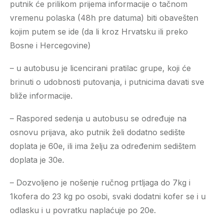
putnik će prilikom prijema informacije o tačnom
vremenu polaska (48h pre datuma) biti obavešten
kojim putem se ide (da li kroz Hrvatsku ili preko
Bosne i Hercegovine)
– u autobusu je licencirani pratilac grupe, koji će
brinuti o udobnosti putovanja, i putnicima davati sve
bliže informacije.
– Raspored sedenja u autobusu se određuje na
osnovu prijava, ako putnik želi dodatno sedište
doplata je 60e, ili ima želju za određenim sedištem
doplata je 30e.
– Dozvoljeno je nošenje ručnog prtljaga do 7kg i
1kofera do 23 kg po osobi, svaki dodatni kofer se i u
odlasku i u povratku naplaćuje po 20e.