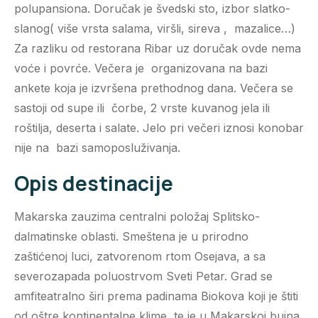
polupansiona. Doručak je švedski sto, izbor slatko-
slanog( više vrsta salama, viršli, sireva , mazalice…)
Za razliku od restorana Ribar uz doručak ovde nema
voće i povrće. Večera je organizovana na bazi
ankete koja je izvršena prethodnog dana. Večera se
sastoji od supe ili čorbe, 2 vrste kuvanog jela ili
roštilja, deserta i salate. Jelo pri večeri iznosi konobar
nije na bazi samoposluživanja.
Opis destinacije
Makarska zauzima centralni položaj Splitsko-
dalmatinske oblasti. Smeštena je u prirodno
zaštićenoj luci, zatvorenom rtom Osejava, a sa
severozapada poluostrvom Sveti Petar. Grad se
amfiteatralno širi prema padinama Biokova koji je štiti
od oštre kontinentalne klime, te je u Makarskoj bujna