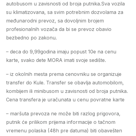
autobusom u zavisnosti od broja putnika.Sva vozila
su klimatizovana, sa svim potrebnim dozvolama za
međunarodni prevoz, sa dovoljnim brojem
profesionalnih vozača da bi se prevoz obavio
bezbedno po zakonu.
– deca do 9,99godina imaju popust 10e na cenu
karte, svako dete MORA imati svoje sedište.
– iz okolnih mesta prema cenovniku se organizuje
transfer do Kule. Transfer se obavlja automobilom,
kombijem ili minibusom u zavisnosti od broja putnika.
Cena transfera je uračunata u cenu povratne karte
– maršuta prevoza ne može biti razlog prigovora,
putnik će prilikom prijema informacije o tačnom
vremenu polaska (48h pre datuma) biti obavešten