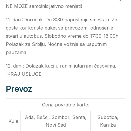
NE MOŽE samoinicijativno menjati)
11. dan :Doručak. Do 8:30 napuštanje smeštaja. Za
goste koji koriste paket sa prevozom, odnošenje
stvari u autobus. Slobodno vreme do 17:30-18:00h.
Polazak za Srbiju. Noćna vožnja sa usputnim
pauzama.
12. dan : Dolazak kući u ranim jutarnjim časovima.
KRAJ USLUGE
Prevoz
Cena povratne karte:
Ada, Bečej, Sombor, Senta,
Subotica,
Kula
Novi Sad
Kanjiža