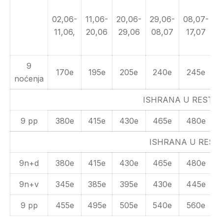
02,06-
11,06-
20,06-
29,06-
08,07-
11,06,
20,06
29,06
08,07
17,07
9
170e
195e
205e
240e
245e
noćenja
ISHRANA U REST
9 pp
380e
415e
430e
465e
480e
ISHRANA U RES
9n+d
380e
415e
430e
465e
480e
9n+v
345e
385e
395e
430e
445e
9 pp
455e
495e
505e
540e
560e