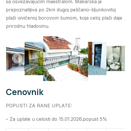
sa osvežavajućim maestralom. Makarska je
prepoznatljiva po 2km dugoj peščano-šljunkovitoj
plaži oivičenoj borovom šumom, koja celoj plaži daje
prirodnu hladovinu.
Cenovnik
POPUSTI ZA RANE UPLATE:
– Za uplate u celosti do 15.01.2026.popust 5%