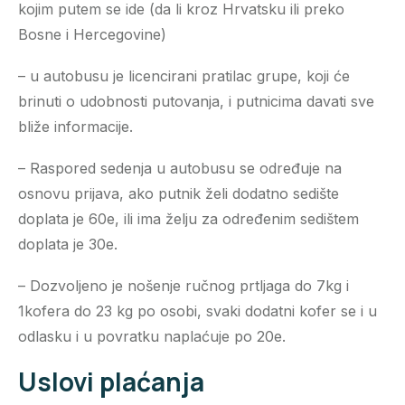
kojim putem se ide (da li kroz Hrvatsku ili preko
Bosne i Hercegovine)
– u autobusu je licencirani pratilac grupe, koji će
brinuti o udobnosti putovanja, i putnicima davati sve
bliže informacije.
– Raspored sedenja u autobusu se određuje na
osnovu prijava, ako putnik želi dodatno sedište
doplata je 60e, ili ima želju za određenim sedištem
doplata je 30e.
– Dozvoljeno je nošenje ručnog prtljaga do 7kg i
1kofera do 23 kg po osobi, svaki dodatni kofer se i u
odlasku i u povratku naplaćuje po 20e.
Uslovi plaćanja