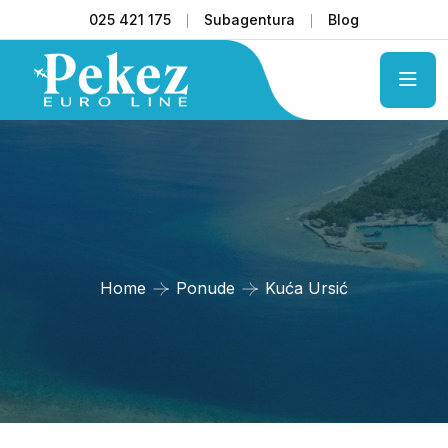
025 421 175
Subagentura
Blog
Home
Ponude
Kuća Ursić