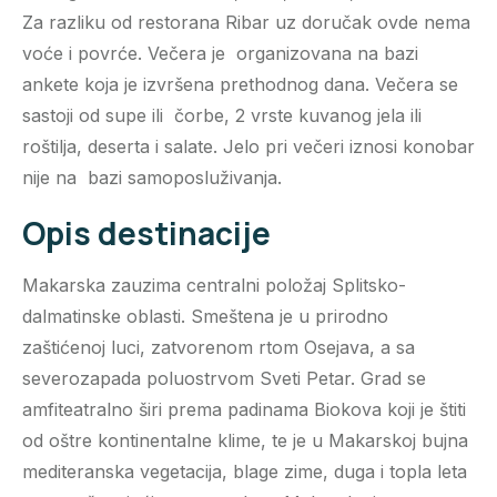
Za razliku od restorana Ribar uz doručak ovde nema
voće i povrće. Večera je organizovana na bazi
ankete koja je izvršena prethodnog dana. Večera se
sastoji od supe ili čorbe, 2 vrste kuvanog jela ili
roštilja, deserta i salate. Jelo pri večeri iznosi konobar
nije na bazi samoposluživanja.
Opis destinacije
Makarska zauzima centralni položaj Splitsko-
dalmatinske oblasti. Smeštena je u prirodno
zaštićenoj luci, zatvorenom rtom Osejava, a sa
severozapada poluostrvom Sveti Petar. Grad se
amfiteatralno širi prema padinama Biokova koji je štiti
od oštre kontinentalne klime, te je u Makarskoj bujna
mediteranska vegetacija, blage zime, duga i topla leta