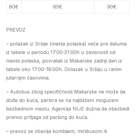
80€
85€
90€
PREVOZ
– polazak iz Srbije (mesta polaska) veče pre datuma
iz tabele u periodu 17:00-21:00h u zavisnosti od
mesta polaska, povratak iz Makarske zadnji dan iz
tabele oko 17:00-18:00h. Dolazak u Srbiju u ranim
jutarnjim časovima.
– Autobus zbog specifičnosti Makarske ne može da
dođe do kuća, parkira se na najbližem mogućem
bezbednom mestu. Agencija NIJE dužna da obezbedi
prenos prtljaga od parking do kuća.
– prevoz se obavlja kombijem, minibusom ili