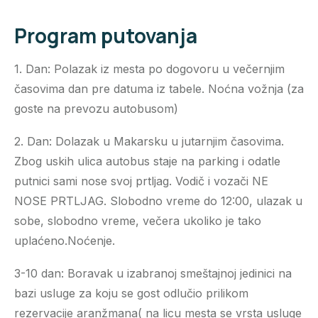
Program putovanja
1. Dan: Polazak iz mesta po dogovoru u večernjim
časovima dan pre datuma iz tabele. Noćna vožnja (za
goste na prevozu autobusom)
2. Dan: Dolazak u Makarsku u jutarnjim časovima.
Zbog uskih ulica autobus staje na parking i odatle
putnici sami nose svoj prtljag. Vodič i vozači NE
NOSE PRTLJAG. Slobodno vreme do 12:00, ulazak u
sobe, slobodno vreme, večera ukoliko je tako
uplaćeno.Noćenje.
3-10 dan: Boravak u izabranoj smeštajnoj jedinici na
bazi usluge za koju se gost odlučio prilikom
rezervacije aranžmana( na licu mesta se vrsta usluge