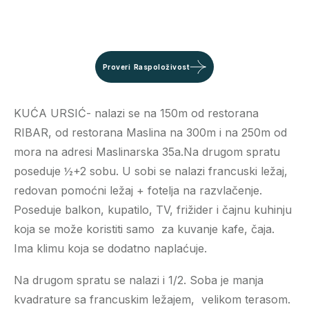
Proveri Raspoloživost
KUĆA URSIĆ- nalazi se na 150m od restorana
RIBAR, od restorana Maslina na 300m i na 250m od
mora na adresi Maslinarska 35a.Na drugom spratu
poseduje ½+2 sobu. U sobi se nalazi francuski ležaj,
redovan pomoćni ležaj + fotelja na razvlačenje.
Poseduje balkon, kupatilo, TV, frižider i čajnu kuhinju
koja se može koristiti samo za kuvanje kafe, čaja.
Ima klimu koja se dodatno naplaćuje.
Na drugom spratu se nalazi i 1/2. Soba je manja
kvadrature sa francuskim ležajem, velikom terasom.