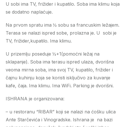
U sobi ima TV, frižider i kupatilo. Soba ima klimu koja
se dodatno naplaćuje.
Na prvom spratu ima ½ sobu sa francuskim ležajem.
Terasa se nalazi ispred sobe, prolazna je. U sobi je
TV, frižider,kupatilo. Ima klimu.
U prizemlju poseduje ½+1(pomoćni ležaj na
sklapanje). Soba ima terasu ispred ulaza, dvorišna
veoma mirna soba, ima svoj TV, kupatilo, frižider i
čajnu kuhinju koja se koristi isključivo za kuvanje
kafe, čaja. Ima klimu. Ima WiFi. Parking je dvorišni.
ISHRANA je organizovana:
– u restoranu “RIBAR” koji se nalazi na ćošku ulica
Ante Starčevića i Vinogradske. Ishrana je na bazi