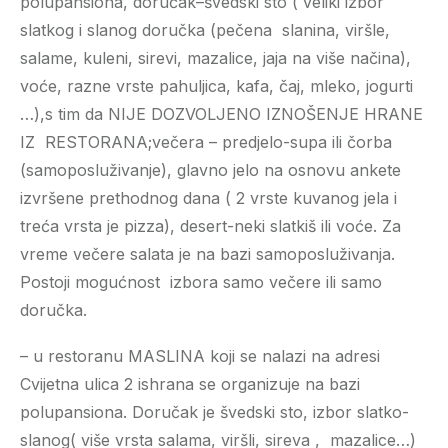
polupansiona, doručak–švedski sto ( veliki izbor
slatkog i slanog doručka (pečena slanina, viršle,
salame, kuleni, sirevi, mazalice, jaja na više načina),
voće, razne vrste pahuljica, kafa, čaj, mleko, jogurti
…),s tim da NIJE DOZVOLJENO IZNOŠENJE HRANE
IZ RESTORANA;večera – predjelo-supa ili čorba
(samoposluživanje), glavno jelo na osnovu ankete
izvršene prethodnog dana ( 2 vrste kuvanog jela i
treća vrsta je pizza), desert-neki slatkiš ili voće. Za
vreme večere salata je na bazi samoposluživanja.
Postoji mogućnost izbora samo večere ili samo
doručka.
– u restoranu MASLINA koji se nalazi na adresi
Cvijetna ulica 2 ishrana se organizuje na bazi
polupansiona. Doručak je švedski sto, izbor slatko-
slanog( više vrsta salama, viršli, sireva , mazalice…)