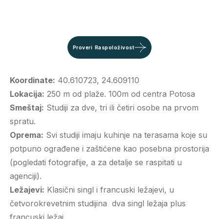
Proveri Raspoloživost
Koordinate:
40.610723, 24.609110
Lokacija:
250 m od plaže. 100m od centra Potosa
Smeštaj:
Studiji za dve, tri ili četiri osobe na prvom
spratu.
Oprema:
Svi studiji imaju kuhinje na terasama koje su
potpuno ograđene i zaštićene kao posebna prostorija
(pogledati fotografije, a za detalje se raspitati u
agenciji).
Ležajevi:
Klasični singl i francuski ležajevi, u
četvorokrevetnim studijina dva singl ležaja plus
francuski ležaj.