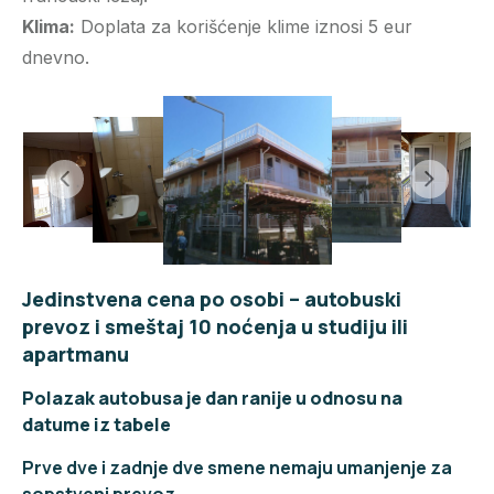
Klima:
Doplata za korišćenje klime iznosi 5 eur
dnevno.
Jedinstvena cena po osobi – autobuski
prevoz i smeštaj 10 noćenja u studiju ili
apartmanu
Polazak autobusa je dan ranije u odnosu na
datume iz tabele
Prve dve i zadnje dve smene nemaju umanjenje za