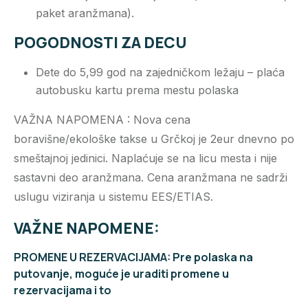
paket aranžmana).
POGODNOSTI ZA DECU
Dete do 5,99 god na zajedničkom ležaju – plaća
autobusku kartu prema mestu polaska
VAŽNA NAPOMENA : Nova cena
boravišne/ekološke takse u Grčkoj je 2eur dnevno po
smeštajnoj jedinici. Naplaćuje se na licu mesta i nije
sastavni deo aranžmana. Cena aranžmana ne sadrži
uslugu viziranja u sistemu EES/ETIAS.
VAŽNE NAPOMENE:
PROMENE U REZERVACIJAMA: Pre polaska na
putovanje, moguće je uraditi promene u
rezervacijama i to