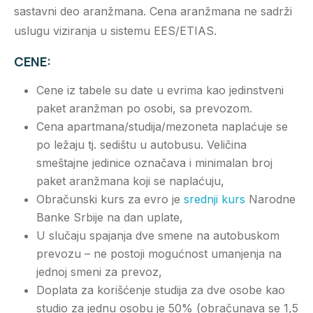
sastavni deo aranžmana. Cena aranžmana ne sadrži
uslugu viziranja u sistemu EES/ETIAS.
CENE:
Cene iz tabele su date u evrima kao jedinstveni
paket aranžman po osobi, sa prevozom.
Cena apartmana/studija/mezoneta naplaćuje se
po ležaju tj. sedištu u autobusu. Veličina
smeštajne jedinice označava i minimalan broj
paket aranžmana koji se naplaćuju,
Obračunski kurs za evro je
srednji kurs
Narodne
Banke Srbije na dan uplate,
U slučaju spajanja dve smene na autobuskom
prevozu – ne postoji mogućnost umanjenja na
jednoj smeni za prevoz,
Doplata za korišćenje studija za dve osobe kao
studio za jednu osobu je 50% (obračunava se 1,5