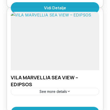
centruUDALJENOST OD
Vidi Detalje
PLAŽE: 200mUDALJENOST OD
TERMALNIH
Evia
,
Grčka
,
Grčka ostrva
IZVORA: 150mSTRUKTURA: 1/2, 1/3 studio -
1 Person
STD= francuski krevet+singl
ležajOPREMLJENOST: Sve smeštajne
jedinice su opremljene kuhinjom sa
posuđem,...
VILA MARVELLIA SEA VIEW –
EDIPSOS
See more details
VILA MARVELLIA SEA VIEWLOKACIJA: na
samom šetalištu uz obaluUDALJENOST OD