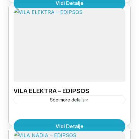
Vidi Detalje
PLAŽE: 20mSTRUKTURA: 1/2 studio, 1/3
studio i 1/4 studioOPREMLJENOST: sve
Evia
,
Grčka
,
Grčka ostrva
smeštajne jedinice imaju kupatilo, terasu,
1 Person
čajnu kuhinju (sa...
VILA ELEKTRA – EDIPSOS
See more details
LOKACIJA: mirna ulica udaljena od
centra.UDALJENOST OD
Vidi Detalje
PLAŽE: 120mUDALJENOST OD TERMALNIH
IZVORA: 120mSTRUKTURA: 1/2 studio, 1/3