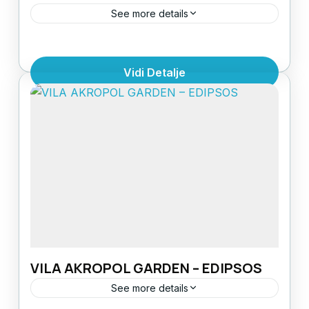
See more details
LOKACIJA: centarUDALJENOST OD
PLAŽE: na plažiSTRUKTURA: 1/2 studio, 1/3
Vidi Detalje
studio OPREMLJENOST: svaki studio ima
televizor, kupatilo, terasu i kuhinjski
Evia
,
Grčka
,
Grčka ostrva
blokPOGLED: more SPRATNOST: I
1 Person
spratKLIMA UREĐAJ: uračunat u
cenuPEŠKIRI: da - menjaju se na 5 dana...
VILA AKROPOL GARDEN – EDIPSOS
See more details