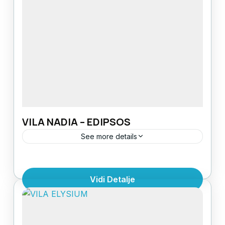
Evia
,
Grčka
,
Grčka ostrva
studioOPREMLJENOST: sve smeštajne
1 Person
jedinice imaju kupatilo, terasu, čajnu kuhinju
(sa osnovnim posuđem, frižiderom, rešoom...
VILA NADIA – EDIPSOS
See more details
LOKACIJA: centarUDALJENOST OD
PLAŽE: 50mUDALJENOST OD TERMALNIH
Vidi Detalje
IZVORA: 150mSTRUKTURA: 1/2+1 studio, 1/3
apartman, 1/4
1 Person
apartmanOPREMLJENOST: kupatilo, terasa,
čajnu kuhinja (osnovno posuđe, frižiderom,