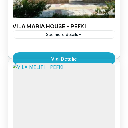
VILA MARIA HOUSE – PEFKI
See more details
LOKACIJA: prva linija do moraUDALJENOST
OD PLAŽE: 30mSTRUKTURA: 1/2 studio, 1/3
Vidi Detalje
studio,1/2 apartman, 1/3 apartman, 1/4
apartmanPOGLED: Bočni pogled more i
Evia
,
Grčka
,
Grčka ostrva
dvorišteSPRATNOST: prizemlje i I
1 Person
spratKLIMA UREĐAJ: uračunat u
cenuDODATNE KARAKTERISTIKE: parking...