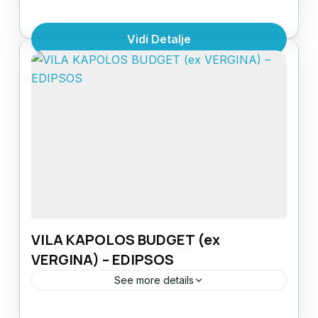
VILA AKROPOL GRADEN - SPECIJALNA
PONUDA LETO 2026! LOKACIJA:centralni
Vidi Detalje
deo Edipsosa UDALJENOST OD
PLAŽE: 120m UDALJENOST OD
Evia
,
Grčka
,
Grčka ostrva
TERMALNIH IZVORA: 380m
1 Person
STRUKTURA: 1/2
studio OPREMLJENOST: kupatilo, terasa,
čajnu kuhinja (osnovno posuđe,...
VILA KAPOLOS BUDGET (ex
VERGINA) – EDIPSOS
See more details
VILA KAPOLOS BUDGET LOKACIJA: u