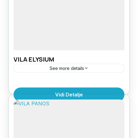
rešoom sa dve ringle),
televizorPOGLED: dvoriste i
ulicaSPRATNOST: I i...
VILA ELYSIUM
See more details
Vila Elysium se nalazi u centralnom delu
Olympic Beach-a na samo 50 metara od
Vidi Detalje
plaže, odnosno u drugom redu kuća. Vila
poseduje dvokrevetne i trokrevetne...
Grčka
,
Olimpska regija
,
Olympic Beach
1 Person