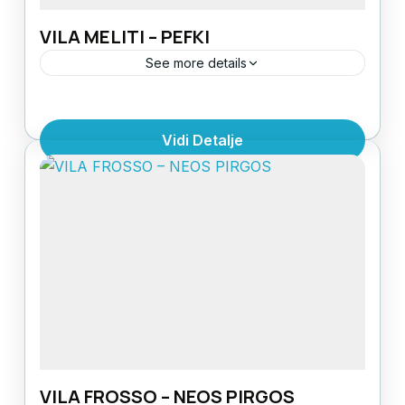
VILA MELITI – PEFKI
See more details
LOKACIJA: U mirnom delu
PefkijaUDALJENOST OD
Vidi Detalje
PLAŽE: 50mSTRUKTURA: 1/2 studio, 1/2
apartman i 1/3
Evia
,
Grčka
,
Grčka ostrva
apartmaniOPREMLJENOST: sve smeštajne
1 Person
jedinice imaju kupatilo, terasu, čajnu kuhinju
(sa osnovnim posuđem, frižiderom, rešoom...
VILA FROSSO – NEOS PIRGOS