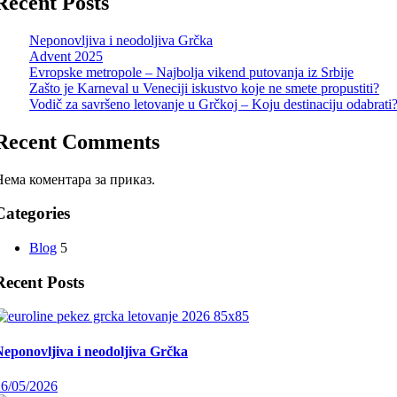
Recent Posts
Neponovljiva i neodoljiva Grčka
Advent 2025
Evropske metropole – Najbolja vikend putovanja iz Srbije
Zašto je Karneval u Veneciji iskustvo koje ne smete propustiti?
Vodič za savršeno letovanje u Grčkoj – Koju destinaciju odabrati
Recent Comments
Нема коментара за приказ.
Categories
Blog
5
Recent Posts
Neponovljiva i neodoljiva Grčka
26/05/2026