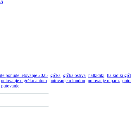
nute ponude letovanje 2025
grčka
grčka ostrva
halkidiki
halkidiki grč
putovanje u grčku autom
putovanje u london
putovanje u pariz
puto
 putovanje