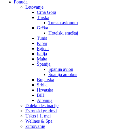
Ponuda
Letovanje
Crna Gora
Turska
Turska avionom
Grčka
Hotelski smeštaj
Tunis
Kipar
Egipat
Italija
Malta
Španija
Španija avion
Španija autobus
Bugarska
Srbija
Hrvatska
BiH
Albanija
Daleke destinacije
Evropski gradovi
Uskrs i 1. maj
Wellnes & Spa
Zimovanje