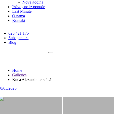
Nova godina
Izdvojeno iz ponude
Last Minute
O nama
Kontakt
025 421 175
Subagentura
Blog
Home
Galleries
Kuća Alexandra 2025-2
18/03/2025