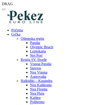
DRAG
Početna
Grčka
Olimpska regija
Paralia
Olympic Beach
Leptokaria
Nei Pori
Regija SV. Đorđe
Vrasna Paralia
Stavros
Nea Vrasna
Asprovalta
Halkidiki – Kasandra
Nea Kalikratia
Nea Flogita
Nea Plaja
Kalitea
Polihrono