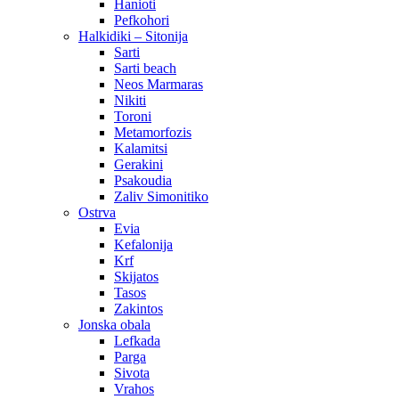
Hanioti
Pefkohori
Halkidiki – Sitonija
Sarti
Sarti beach
Neos Marmaras
Nikiti
Toroni
Metamorfozis
Kalamitsi
Gerakini
Psakoudia
Zaliv Simonitiko
Ostrva
Evia
Kefalonija
Krf
Skijatos
Tasos
Zakintos
Jonska obala
Lefkada
Parga
Sivota
Vrahos