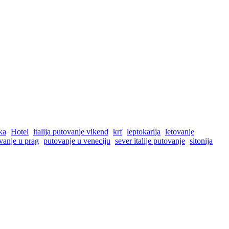
ka
Hotel
italija putovanje vikend
krf
leptokarija
letovanje
vanje u prag
putovanje u veneciju
sever italije putovanje
sitonija