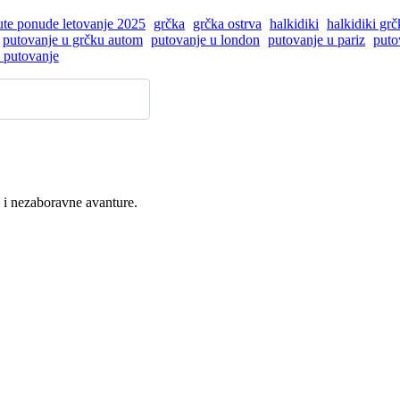
nute ponude letovanje 2025
grčka
grčka ostrva
halkidiki
halkidiki grč
putovanje u grčku autom
putovanje u london
putovanje u pariz
puto
 putovanje
 i nezaboravne avanture.