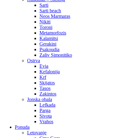
Sarti
Sarti beach
Neos Marmaras
Nikiti
Toroni
Metamorfozis
Kalamitsi
Gerakini
Psakoudia
Zaliv Simonitiko
Ostrva
Evia
Kefalonija
Krf
Skijatos
Tasos
Zakintos
Jonska obala
Lefkada
Parga
Sivota
Vrahos
Ponuda
Letovanje