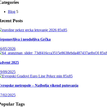
Categories
Blog
5
Recent Posts
Neponovljiva i neodoljiva Grčka
26/05/2026
Advent 2025
19/09/2025
Evropske metropole – Najbolja vikend putovanja
27/02/2025
Popular Tags