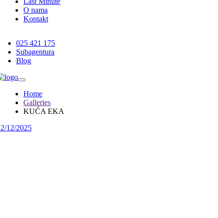
Last Minute
O nama
Kontakt
025 421 175
Subagentura
Blog
Home
Galleries
KUĆA EKA
22/12/2025