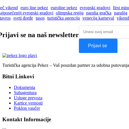
eč vikend
euro line pekez
euroline pekez
evropski gradovi
first mi
ajposećeniji evropski gradovi
olimpska regija
paralia gračka
paralija
tavros
sveti đorđe
tasos
turistička agencija
venecija karneval
vikend
Prijavi se na naš newsletter
Prijavi se
Turistička agencija Pekez – Vaš pouzdan partner za udobna putovanja
Bitni Linkovi
Dokumenta
Subagentura
Usluge prevoza
Kartice vernosti
Poklon vaučer
Kontakt Informacije