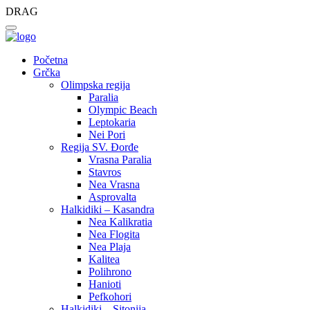
DRAG
Početna
Grčka
Olimpska regija
Paralia
Olympic Beach
Leptokaria
Nei Pori
Regija SV. Đorđe
Vrasna Paralia
Stavros
Nea Vrasna
Asprovalta
Halkidiki – Kasandra
Nea Kalikratia
Nea Flogita
Nea Plaja
Kalitea
Polihrono
Hanioti
Pefkohori
Halkidiki – Sitonija