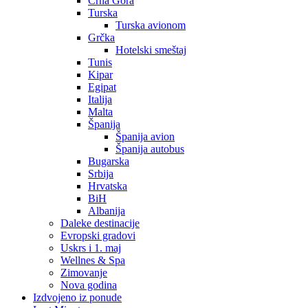
Crna Gora
Turska
Turska avionom
Grčka
Hotelski smeštaj
Tunis
Kipar
Egipat
Italija
Malta
Španija
Španija avion
Španija autobus
Bugarska
Srbija
Hrvatska
BiH
Albanija
Daleke destinacije
Evropski gradovi
Uskrs i 1. maj
Wellnes & Spa
Zimovanje
Nova godina
Izdvojeno iz ponude