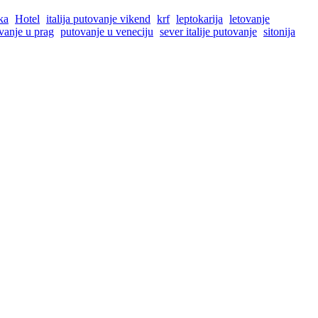
ka
Hotel
italija putovanje vikend
krf
leptokarija
letovanje
vanje u prag
putovanje u veneciju
sever italije putovanje
sitonija