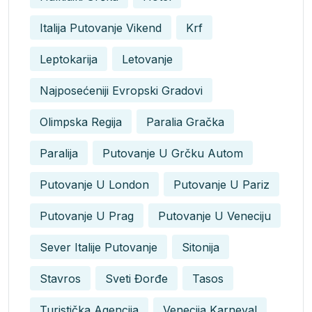
Italija Putovanje Vikend
Krf
Leptokarija
Letovanje
Najposećeniji Evropski Gradovi
Olimpska Regija
Paralia Gračka
Paralija
Putovanje U Grčku Autom
Putovanje U London
Putovanje U Pariz
Putovanje U Prag
Putovanje U Veneciju
Sever Italije Putovanje
Sitonija
Stavros
Sveti Đorđe
Tasos
Turistička Agencija
Venecija Karneval