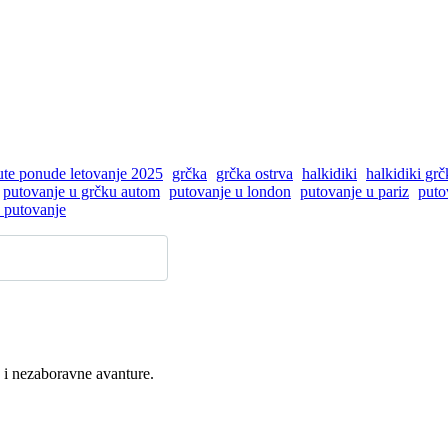
nute ponude letovanje 2025
grčka
grčka ostrva
halkidiki
halkidiki grč
putovanje u grčku autom
putovanje u london
putovanje u pariz
puto
 putovanje
 i nezaboravne avanture.