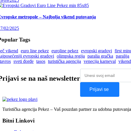
19/09/2025
Evropske metropole – Najbolja vikend putovanja
27/02/2025
Popular Tags
eč vikend
euro line pekez
euroline pekez
evropski gradovi
first mi
ajposećeniji evropski gradovi
olimpska regija
paralia gračka
paralija
tavros
sveti đorđe
tasos
turistička agencija
venecija karneval
vikend
Prijavi se na naš newsletter
Prijavi se
Turistička agencija Pekez – Vaš pouzdan partner za udobna putovanja
Bitni Linkovi