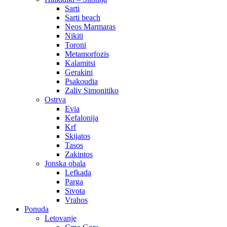
Sarti
Sarti beach
Neos Marmaras
Nikiti
Toroni
Metamorfozis
Kalamitsi
Gerakini
Psakoudia
Zaliv Simonitiko
Ostrva
Evia
Kefalonija
Krf
Skijatos
Tasos
Zakintos
Jonska obala
Lefkada
Parga
Sivota
Vrahos
Ponuda
Letovanje