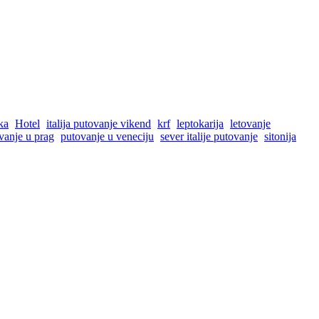
ka
Hotel
italija putovanje vikend
krf
leptokarija
letovanje
vanje u prag
putovanje u veneciju
sever italije putovanje
sitonija