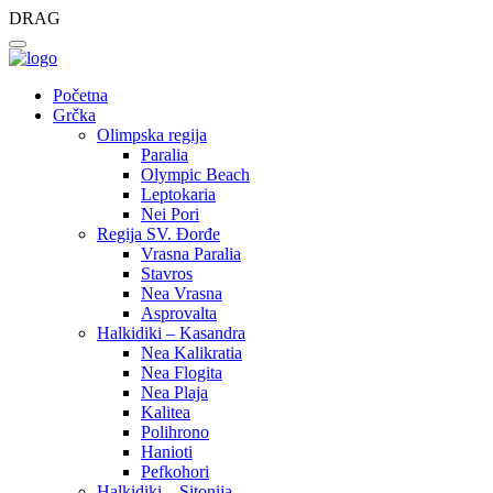
DRAG
Početna
Grčka
Olimpska regija
Paralia
Olympic Beach
Leptokaria
Nei Pori
Regija SV. Đorđe
Vrasna Paralia
Stavros
Nea Vrasna
Asprovalta
Halkidiki – Kasandra
Nea Kalikratia
Nea Flogita
Nea Plaja
Kalitea
Polihrono
Hanioti
Pefkohori
Halkidiki – Sitonija