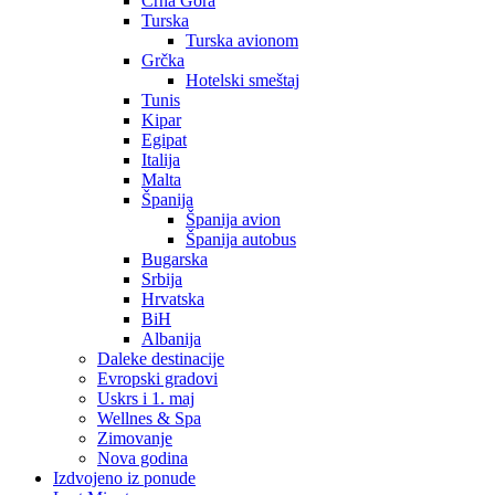
Crna Gora
Turska
Turska avionom
Grčka
Hotelski smeštaj
Tunis
Kipar
Egipat
Italija
Malta
Španija
Španija avion
Španija autobus
Bugarska
Srbija
Hrvatska
BiH
Albanija
Daleke destinacije
Evropski gradovi
Uskrs i 1. maj
Wellnes & Spa
Zimovanje
Nova godina
Izdvojeno iz ponude