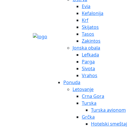
Evia
Kefalonija
Krf
Skijatos
Tasos
Zakintos
Jonska obala
Lefkada
Parga
Sivota
Vrahos
Ponuda
Letovanje
Crna Gora
Turska
Turska avionom
Grčka
Hotelski smeštaj