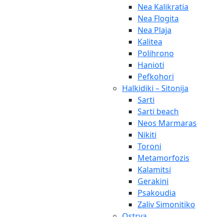
Nea Kalikratia
Nea Flogita
Nea Plaja
Kalitea
Polihrono
Hanioti
Pefkohori
Halkidiki – Sitonija
Sarti
Sarti beach
Neos Marmaras
Nikiti
Toroni
Metamorfozis
Kalamitsi
Gerakini
Psakoudia
Zaliv Simonitiko
Ostrva