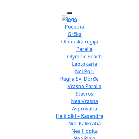
Početna
Grčka
Olimpska regija
Paralia
Olympic Beach
Leptokaria
Nei Pori
Regija SV. Đorđe
Vrasna Paralia
Stavros
Nea Vrasna
Asprovalta
Halkidiki – Kasandra
Nea Kalikratia
Nea Flogita
Nea Plaja