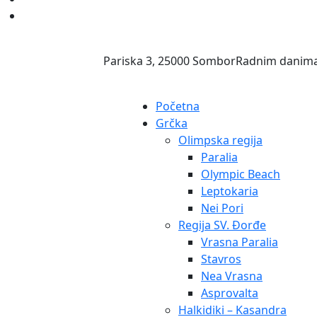
Pariska 3, 25000 Sombor
Radnim danima
Početna
Grčka
Olimpska regija
Paralia
Olympic Beach
Leptokaria
Nei Pori
Regija SV. Đorđe
Vrasna Paralia
Stavros
Nea Vrasna
Asprovalta
Halkidiki – Kasandra