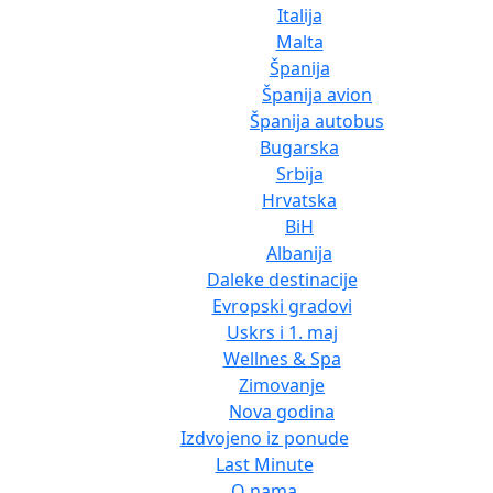
Italija
Malta
Španija
Španija avion
Španija autobus
Bugarska
Srbija
Hrvatska
BiH
Albanija
Daleke destinacije
Evropski gradovi
Uskrs i 1. maj
Wellnes & Spa
Zimovanje
Nova godina
Izdvojeno iz ponude
Last Minute
O nama