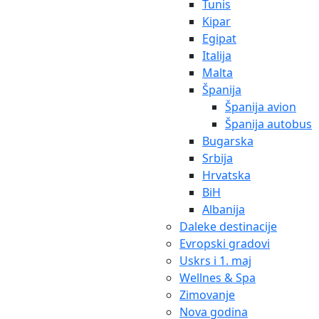
Tunis
Kipar
Egipat
Italija
Malta
Španija
Španija avion
Španija autobus
Bugarska
Srbija
Hrvatska
BiH
Albanija
Daleke destinacije
Evropski gradovi
Uskrs i 1. maj
Wellnes & Spa
Zimovanje
Nova godina