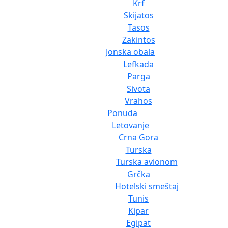
Krf
Skijatos
Tasos
Zakintos
Jonska obala
Lefkada
Parga
Sivota
Vrahos
Ponuda
Letovanje
Crna Gora
Turska
Turska avionom
Grčka
Hotelski smeštaj
Tunis
Kipar
Egipat