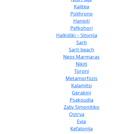
Kalitea
Polihrono
Hanioti
Pefkohori
Halkidiki – Sitonija
Sarti
Sarti beach
Neos Marmaras
Nikiti
Toroni
Metamorfozis
Kalamitsi
Gerakini
Psakoudia
Zaliv Simonitiko
Ostrva
Evia
Kefalonija